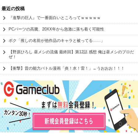
最近の投稿
『進撃の巨人』で一番面白いところってｗｗｗｗｗ
PCパーツの高騰、20XX年から急激に落ち着く可能性
ボク「推しの名前が他作品のキャラと被ってる……」
【野原ひろし 昼メシの流儀 最終回】第12話 感想 俺は昼メシのプロだ
ぜ！
【衝撃】昔の能力バトル漫画「炎！水！雷！」←うおおお！！！