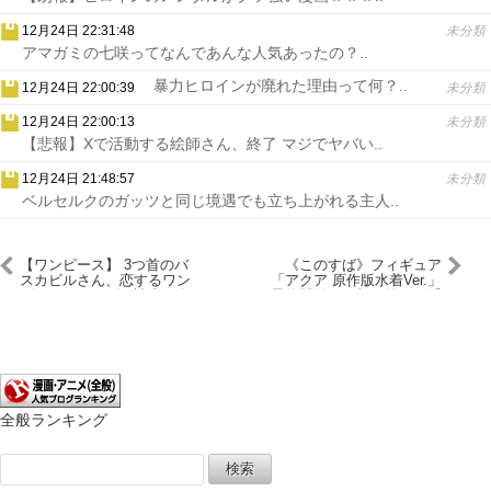
12月24日 22:31:48
未分類
アマガミの七咲ってなんであんな人気あったの？..
暴力ヒロインが廃れた理由って何？..
12月24日 22:00:39
未分類
12月24日 22:00:13
未分類
【悲報】Xで活動する絵師さん、終了 マジでヤバい..
12月24日 21:48:57
未分類
ベルセルクのガッツと同じ境遇でも立ち上がれる主人..
【ワンピース】 3つ首のバ
《このすば》フィギュア
スカビルさん、恋するワン
「アクア 原作版水着Ver.」
ピースのおかげで読者に存
予約開始！不敵な笑みを浮
在を思い出される
かべる表情がアクアらしさ
を十分に引き出しています
全般ランキング
検
索: