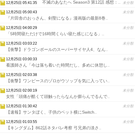
不滅のあなたへ Season3 第12話 感想：..
12月25日 05:41:35
未分類
12月25日 05:00:43
未分類
『片田舎のおっさん、剣聖になる』漫画版の最新8巻..
12月25日 04:00:29
未分類
「5時間寝ただけで16時間くらい寝た感じになる」..
12月25日 03:03:22
未分類
【衝撃】ドラゴンボールのスーパーサイヤ人4、なん..
12月25日 03:00:33
未分類
看護師さん「今は落ち着いた時間だし、多めに休憩し..
12月25日 02:03:38
未分類
【衝撃】ワンピースのゾロがウソップを気に入ってい..
12月25日 02:00:19
未分類
女性「頭痛が酷くて頭触ったらなんか膨らんでるんで..
12月25日 01:30:42
未分類
【速報】サンタぼく、子供のベット横にSwitch..
12月25日 01:03:55
未分類
【キングダム】862話ネタバレ考察 弓兄弟の淡さ..