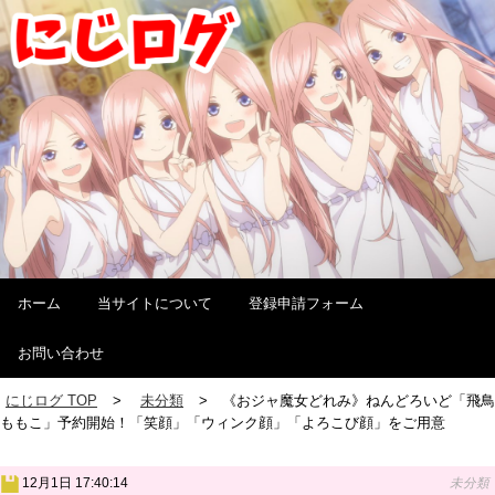
ホーム
当サイトについて
登録申請フォーム
お問い合わせ
にじログ TOP
未分類
《おジャ魔女どれみ》ねんどろいど「飛鳥
ももこ」予約開始！「笑顔」「ウィンク顔」「よろこび顔」をご用意
12月1日 17:40:14
未分類