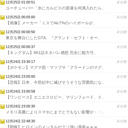
12月25日 01:00:51
未分類
ユーチューバー「水にカルピスの原液を何滴入れたら..
12月25日 00:05:00
未分類
【画像】メーカー「ミスでAlc7%のハイボールが..
12月25日 00:00:50
未分類
東京を舞台にしたGTA、『グランド・セフト・オー..
12月25日 00:00:37
未分類
【キングダム】861話ネタバレ感想 完全に能力弓..
12月24日 23:30:17
未分類
【ポケモン】マグマ団・マツブサ「グラードンのマグ..
12月24日 23:05:00
未分類
【悲報】日本、今世紀中に滅びそうそうな雰囲気にな..
12月24日 23:00:58
未分類
【ワンピース】エニエスロビー、マリンフォード、イ..
12月24日 23:00:30
未分類
メモリ高騰によりスマホにまでとでもない影響が・・..
12月24日 22:48:30
未分類
【朗報】ヒロインのメンタルがクソ強い漫画ｗｗｗ..