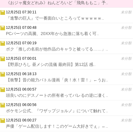
《おジャ魔女どれみ》ねんどろいど「飛鳥ももこ」予..
12月25日 07:30:11
未分類
『進撃の巨人』で一番面白いところってｗｗｗｗｗ..
12月25日 07:00:48
未分類
PCパーツの高騰、20XX年から急激に落ち着く可..
12月25日 07:00:19
未分類
ボク「推しの名前が他作品のキャラと被ってる……」..
12月25日 07:00:01
未分類
【野原ひろし 昼メシの流儀 最終回】第12話 感..
12月25日 06:18:13
未分類
【衝撃】昔の能力バトル漫画「炎！水！雷！」←うお..
12月25日 06:00:57
未分類
頭良いのにデスノートの所有者ってバレるの逆に凄く..
12月25日 06:00:56
未分類
ポケモン公式、『ワザップジョルノ』について触れて..
12月25日 06:00:27
未分類
声優「ゲーム配信します！このゲーム大好きでぇ」←..