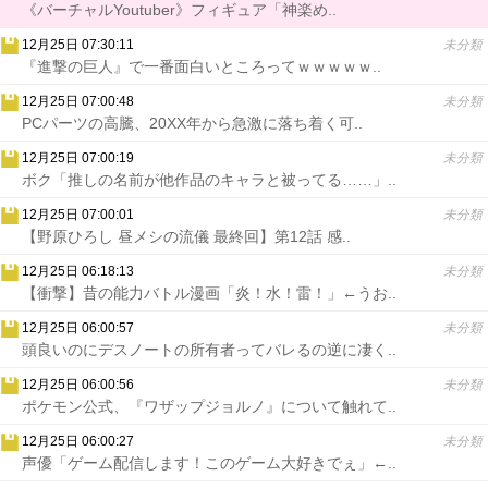
《バーチャルYoutuber》フィギュア「神楽め..
12月25日 07:30:11
未分類
『進撃の巨人』で一番面白いところってｗｗｗｗｗ..
12月25日 07:00:48
未分類
PCパーツの高騰、20XX年から急激に落ち着く可..
12月25日 07:00:19
未分類
ボク「推しの名前が他作品のキャラと被ってる……」..
12月25日 07:00:01
未分類
【野原ひろし 昼メシの流儀 最終回】第12話 感..
12月25日 06:18:13
未分類
【衝撃】昔の能力バトル漫画「炎！水！雷！」←うお..
12月25日 06:00:57
未分類
頭良いのにデスノートの所有者ってバレるの逆に凄く..
12月25日 06:00:56
未分類
ポケモン公式、『ワザップジョルノ』について触れて..
12月25日 06:00:27
未分類
声優「ゲーム配信します！このゲーム大好きでぇ」←..