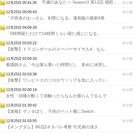
不滅のあなたへ Season3 第12話 感想：..
12月25日 05:41:35
未分類
12月25日 05:00:43
未分類
『片田舎のおっさん、剣聖になる』漫画版の最新8巻..
12月25日 04:00:29
未分類
「5時間寝ただけで16時間くらい寝た感じになる」..
12月25日 03:03:22
未分類
【衝撃】ドラゴンボールのスーパーサイヤ人4、なん..
12月25日 03:00:33
未分類
看護師さん「今は落ち着いた時間だし、多めに休憩し..
12月25日 02:03:38
未分類
【衝撃】ワンピースのゾロがウソップを気に入ってい..
12月25日 02:00:19
未分類
女性「頭痛が酷くて頭触ったらなんか膨らんでるんで..
12月25日 01:30:42
未分類
【速報】サンタぼく、子供のベット横にSwitch..
12月25日 01:03:55
未分類
【キングダム】862話ネタバレ考察 弓兄弟の淡さ..