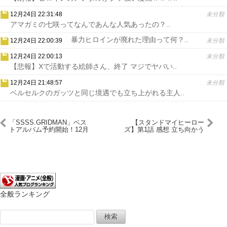
12月24日 22:31:48
未分類
アマガミの七咲ってなんであんな人気あったの？..
暴力ヒロインが廃れた理由って何？..
12月24日 22:00:39
未分類
12月24日 22:00:13
未分類
【悲報】Xで活動する絵師さん、終了 マジでヤバい..
12月24日 21:48:57
未分類
ベルセルクのガッツと同じ境遇でも立ち上がれる主人..
「SSSS.GRIDMAN」ベス
【スタンドマイヒーロー
トアルバム予約開始！12月
ズ】第1話 感想 立ち向かう
18日発売！！！
者をスカウトせよ！
全般ランキング
検
索: