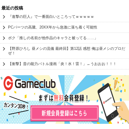
最近の投稿
『進撃の巨人』で一番面白いところってｗｗｗｗｗ
PCパーツの高騰、20XX年から急激に落ち着く可能性
ボク「推しの名前が他作品のキャラと被ってる……」
【野原ひろし 昼メシの流儀 最終回】第12話 感想 俺は昼メシのプロだ
ぜ！
【衝撃】昔の能力バトル漫画「炎！水！雷！」←うおおお！！！