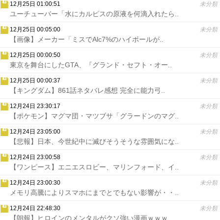
12月25日 01:00:51
未分類
ユーチューバー「水にカルピスの原液を何滴入れたら..
12月25日 00:05:00
未分類
【画像】メーカー「ミスでAlc7%のハイボールが..
12月25日 00:00:50
未分類
東京を舞台にしたGTA、『グランド・セフト・オー..
12月25日 00:00:37
未分類
【キングダム】861話ネタバレ感想 完全に能力弓..
12月24日 23:30:17
未分類
【ポケモン】マグマ団・マツブサ「グラードンのマグ..
12月24日 23:05:00
未分類
【悲報】日本、今世紀中に滅びそうそうな雰囲気にな..
12月24日 23:00:58
未分類
【ワンピース】エニエスロビー、マリンフォード、イ..
12月24日 23:00:30
未分類
メモリ高騰によりスマホにまでとでもない影響が・・..
12月24日 22:48:30
未分類
【朗報】ヒロインのメンタルがクソ強い漫画ｗｗｗ..