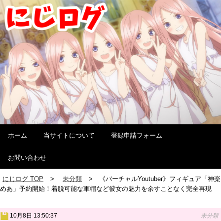
ホーム
当サイトについて
登録申請フォーム
お問い合わせ
にじログ TOP
未分類
《バーチャルYoutuber》フィギュア「神楽
めあ」予約開始！着脱可能な軍帽など彼女の魅力を余すことなく完全再現
10月8日 13:50:37
未分類