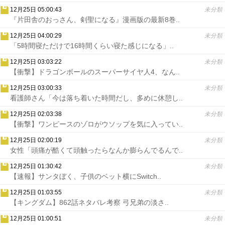
12月25日 05:00:43
未分類
『片田舎のおっさん、剣聖になる』漫画版の最新8巻..
12月25日 04:00:29
未分類
「5時間寝ただけで16時間くらい寝た感じになる」..
12月25日 03:03:22
未分類
【衝撃】ドラゴンボールのスーパーサイヤ人4、なん..
12月25日 03:00:33
未分類
看護師さん「今は落ち着いた時間だし、多めに休憩し..
12月25日 02:03:38
未分類
【衝撃】ワンピースのゾロがウソップを気に入ってい..
12月25日 02:00:19
未分類
女性「頭痛が酷くて頭触ったらなんか膨らんでるんで..
12月25日 01:30:42
未分類
【速報】サンタぼく、子供のベット横にSwitch..
12月25日 01:03:55
未分類
【キングダム】862話ネタバレ考察 弓兄弟の淡さ..
12月25日 01:00:51
未分類