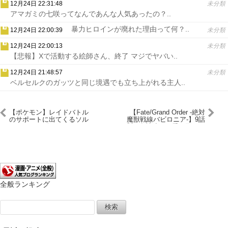
12月24日 22:31:48
未分類
アマガミの七咲ってなんであんな人気あったの？..
暴力ヒロインが廃れた理由って何？..
12月24日 22:00:39
未分類
12月24日 22:00:13
未分類
【悲報】Xで活動する絵師さん、終了 マジでヤバい..
12月24日 21:48:57
未分類
ベルセルクのガッツと同じ境遇でも立ち上がれる主人..
【ポケモン】レイドバトル
【Fate/Grand Order -絶対
のサポートに出てくるソル
魔獣戦線バビロニア-】9話
ロックがウザすぎる
感想 女神達が可愛い回だっ
た
全般ランキング
検
索: