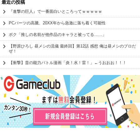
最近の投稿
『進撃の巨人』で一番面白いところってｗｗｗｗｗ
PCパーツの高騰、20XX年から急激に落ち着く可能性
ボク「推しの名前が他作品のキャラと被ってる……」
【野原ひろし 昼メシの流儀 最終回】第12話 感想 俺は昼メシのプロだ
ぜ！
【衝撃】昔の能力バトル漫画「炎！水！雷！」←うおおお！！！