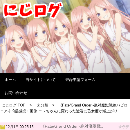
ホーム
当サイトについて
登録申請フォーム
お問い合わせ
にじログ TOP
未分類
《Fate/Grand Order -絶対魔獣戦線バビロ
ニア-》9話感想・画像 エレちゃんに変わった途端に乙女度が爆上がり
《Fate/Grand Order -絶対魔獣戦..
12月1日 00:25:15
未分類