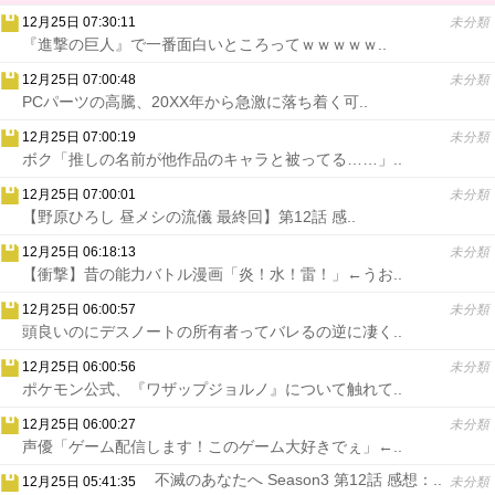
12月25日 07:30:11
未分類
『進撃の巨人』で一番面白いところってｗｗｗｗｗ..
12月25日 07:00:48
未分類
PCパーツの高騰、20XX年から急激に落ち着く可..
12月25日 07:00:19
未分類
ボク「推しの名前が他作品のキャラと被ってる……」..
12月25日 07:00:01
未分類
【野原ひろし 昼メシの流儀 最終回】第12話 感..
12月25日 06:18:13
未分類
【衝撃】昔の能力バトル漫画「炎！水！雷！」←うお..
12月25日 06:00:57
未分類
頭良いのにデスノートの所有者ってバレるの逆に凄く..
12月25日 06:00:56
未分類
ポケモン公式、『ワザップジョルノ』について触れて..
12月25日 06:00:27
未分類
声優「ゲーム配信します！このゲーム大好きでぇ」←..
不滅のあなたへ Season3 第12話 感想：..
12月25日 05:41:35
未分類