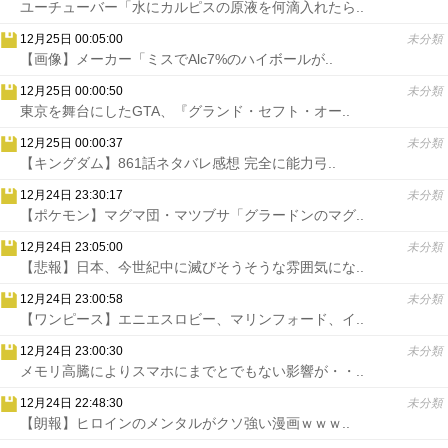
ユーチューバー「水にカルピスの原液を何滴入れたら..
12月25日 00:05:00
未分類
【画像】メーカー「ミスでAlc7%のハイボールが..
12月25日 00:00:50
未分類
東京を舞台にしたGTA、『グランド・セフト・オー..
12月25日 00:00:37
未分類
【キングダム】861話ネタバレ感想 完全に能力弓..
12月24日 23:30:17
未分類
【ポケモン】マグマ団・マツブサ「グラードンのマグ..
12月24日 23:05:00
未分類
【悲報】日本、今世紀中に滅びそうそうな雰囲気にな..
12月24日 23:00:58
未分類
【ワンピース】エニエスロビー、マリンフォード、イ..
12月24日 23:00:30
未分類
メモリ高騰によりスマホにまでとでもない影響が・・..
12月24日 22:48:30
未分類
【朗報】ヒロインのメンタルがクソ強い漫画ｗｗｗ..