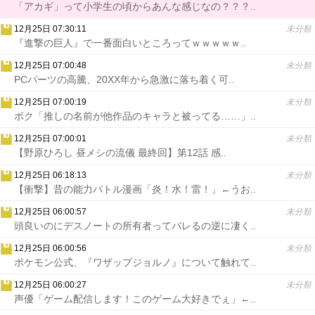
「アカギ」って小学生の頃からあんな感じなの？？？..
12月25日 07:30:11
未分類
『進撃の巨人』で一番面白いところってｗｗｗｗｗ..
12月25日 07:00:48
未分類
PCパーツの高騰、20XX年から急激に落ち着く可..
12月25日 07:00:19
未分類
ボク「推しの名前が他作品のキャラと被ってる……」..
12月25日 07:00:01
未分類
【野原ひろし 昼メシの流儀 最終回】第12話 感..
12月25日 06:18:13
未分類
【衝撃】昔の能力バトル漫画「炎！水！雷！」←うお..
12月25日 06:00:57
未分類
頭良いのにデスノートの所有者ってバレるの逆に凄く..
12月25日 06:00:56
未分類
ポケモン公式、『ワザップジョルノ』について触れて..
12月25日 06:00:27
未分類
声優「ゲーム配信します！このゲーム大好きでぇ」←..