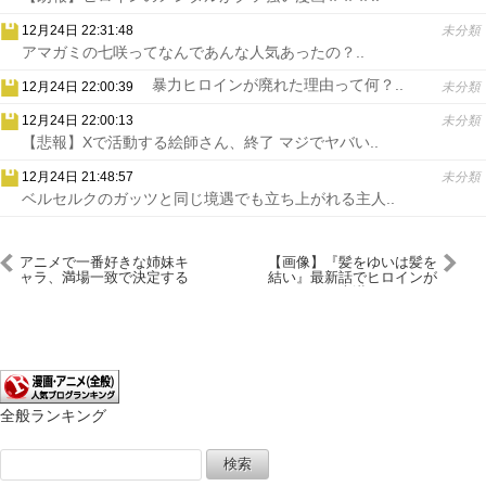
12月24日 22:31:48
未分類
アマガミの七咲ってなんであんな人気あったの？..
暴力ヒロインが廃れた理由って何？..
12月24日 22:00:39
未分類
12月24日 22:00:13
未分類
【悲報】Xで活動する絵師さん、終了 マジでヤバい..
12月24日 21:48:57
未分類
ベルセルクのガッツと同じ境遇でも立ち上がれる主人..
アニメで一番好きな姉妹キ
【画像】『髪をゆいは髪を
ャラ、満場一致で決定する
結い』最新話でヒロインが
ｗｗｗｗｗｗｗｗｗｗ
ガッツリ痴漢されとる！
全般ランキング
検
索: