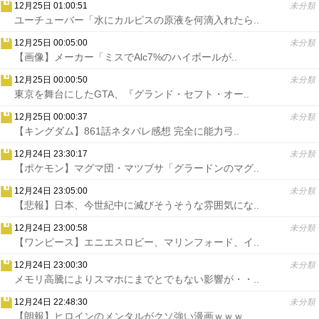
12月25日 01:00:51
未分類
ユーチューバー「水にカルピスの原液を何滴入れたら..
12月25日 00:05:00
未分類
【画像】メーカー「ミスでAlc7%のハイボールが..
12月25日 00:00:50
未分類
東京を舞台にしたGTA、『グランド・セフト・オー..
12月25日 00:00:37
未分類
【キングダム】861話ネタバレ感想 完全に能力弓..
12月24日 23:30:17
未分類
【ポケモン】マグマ団・マツブサ「グラードンのマグ..
12月24日 23:05:00
未分類
【悲報】日本、今世紀中に滅びそうそうな雰囲気にな..
12月24日 23:00:58
未分類
【ワンピース】エニエスロビー、マリンフォード、イ..
12月24日 23:00:30
未分類
メモリ高騰によりスマホにまでとでもない影響が・・..
12月24日 22:48:30
未分類
【朗報】ヒロインのメンタルがクソ強い漫画ｗｗｗ..