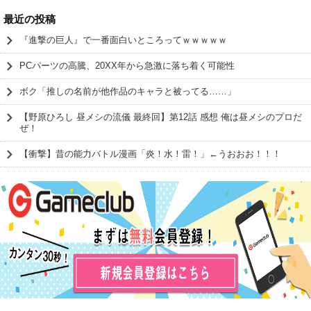
最近の投稿
『進撃の巨人』で一番面白いところってｗｗｗｗｗ
PCパーツの高騰、20XX年から急激に落ち着く可能性
ボク「推しの名前が他作品のキャラと被ってる……」
【野原ひろし 昼メシの流儀 最終回】第12話 感想 俺は昼メシのプロだ
ぜ！
【衝撃】昔の能力バトル漫画「炎！水！雷！」←うおおお！！！