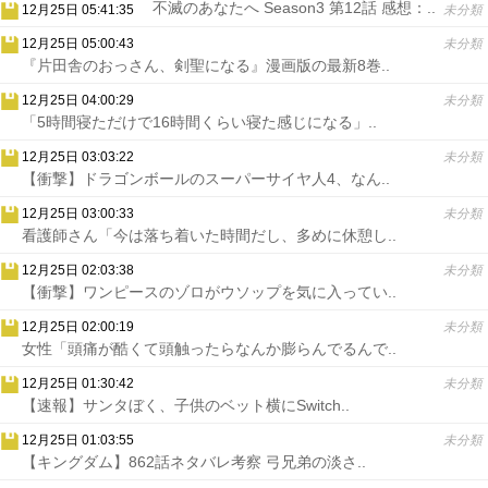
不滅のあなたへ Season3 第12話 感想：..
12月25日 05:41:35
未分類
12月25日 05:00:43
未分類
『片田舎のおっさん、剣聖になる』漫画版の最新8巻..
12月25日 04:00:29
未分類
「5時間寝ただけで16時間くらい寝た感じになる」..
12月25日 03:03:22
未分類
【衝撃】ドラゴンボールのスーパーサイヤ人4、なん..
12月25日 03:00:33
未分類
看護師さん「今は落ち着いた時間だし、多めに休憩し..
12月25日 02:03:38
未分類
【衝撃】ワンピースのゾロがウソップを気に入ってい..
12月25日 02:00:19
未分類
女性「頭痛が酷くて頭触ったらなんか膨らんでるんで..
12月25日 01:30:42
未分類
【速報】サンタぼく、子供のベット横にSwitch..
12月25日 01:03:55
未分類
【キングダム】862話ネタバレ考察 弓兄弟の淡さ..