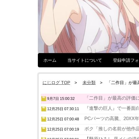
ホーム
当サイトについて
登録申請フォ
にじログ TOP
未分類
「二作目」が最
「二作目」が最高の評価に
9月7日 15:00:32
『進撃の巨人』で一番面白
12月25日 07:30:11
PCパーツの高騰、20XX
12月25日 07:00:48
ボク「推しの名前が他作品
12月25日 07:00:19
【野原ひろし 昼メシの流儀