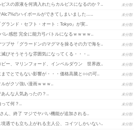
ピスの原液を何滴入れたらカルピスになるのか？..
未分類
lc7%のハイボールができてしまいました…..
未分類
グランド・セフト・オート：Tokyo』が実..
未分類
バレ感想 完全に能力弓バトルになるｗｗｗｗ..
未分類
ツブサ「グラードンのマグマを操るその力で海を..
未分類
滅びそうそうな雰囲気になってくる・・・..
未分類
ビー、マリンフォード、インペルダウン 世界政..
未分類
までとでもない影響が・・・価格高騰と○○の可..
未分類
ルがクソ強い漫画ｗｗｗ..
未分類
あんな人気あったの？..
未分類
って何？..
未分類
さん、終了 マジでヤバい機能が追加される..
未分類
境遇でも立ち上がれる主人公、コイツしかいない..
未分類