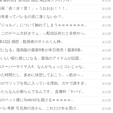
未分類
画「炎！水！雷！」←うおおお！！！..
未分類
有者ってバレるの逆に凄くないか？..
未分類
ジョルノ』について触れてしまうｗｗｗｗｗｗｗ..
未分類
このゲーム大好きでぇ」←配信以外だと全然やっ..
未分類
3 第12話 感想：観測者のサトルくん神..
未分類
になる』漫画版の最新8巻が本日発売！最新8巻..
未分類
間くらい寝た感じになる」最強のアイテムが話題..
未分類
スーパーサイヤ人4、なんかちょっとコレじゃな..
未分類
た時間だし、多めに休憩しておこう」→処分へ ..
未分類
がウソップを気に入っている理由、ガチで謎すぎ..
未分類
たらなんか膨らんでるんです」 皮膚科「ヤバイ..
未分類
ベット横にSwitch2を届けるｗｗｗｗｗ..
未分類
バレ考察 弓兄弟の淡さん、これだけ矢を受け..
未分類