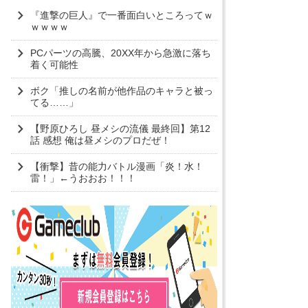
『進撃の巨人』で一番面白いところってｗ
ｗｗｗｗ
PCパーツの高騰、20XX年から急激に落ち
着く可能性
ボク「推しの名前が他作品のキャラと被っ
てる……」
【野原ひろし 昼メシの流儀 最終回】第12
話 感想 俺は昼メシのプロだぜ！
【衝撃】昔の能力バトル漫画「炎！水！
雷！」←うおおお！！！