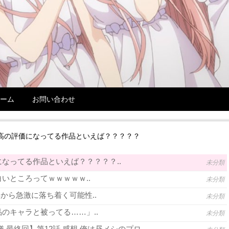
ーム
お問い合わせ
高の評価になってる作品といえば？？？？？
なってる作品といえば？？？？？..
未分類
いところってｗｗｗｗｗ..
未分類
年から急激に落ち着く可能性..
未分類
のキャラと被ってる……」..
未分類
 最終回】第12話 感想 俺は昼メシのプロ..