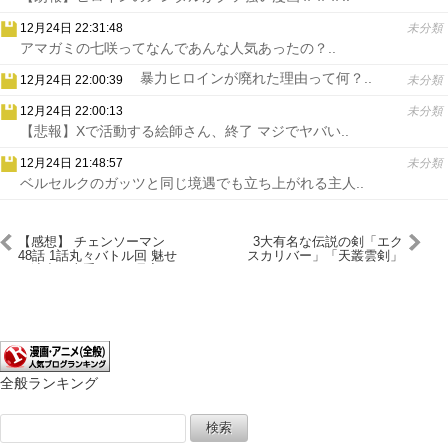
12月24日 22:31:48
未分類
アマガミの七咲ってなんであんな人気あったの？..
暴力ヒロインが廃れた理由って何？..
12月24日 22:00:39
未分類
12月24日 22:00:13
未分類
【悲報】Xで活動する絵師さん、終了 マジでヤバい..
12月24日 21:48:57
未分類
ベルセルクのガッツと同じ境遇でも立ち上がれる主人..
【感想】 チェンソーマン
3大有名な伝説の剣「エク
48話 1話丸々バトル回 魅せ
スカリバー」「天叢雲剣」
る演出が上手すぎて見入る
な！ 【ネタバレ】
全般ランキング
検
索: