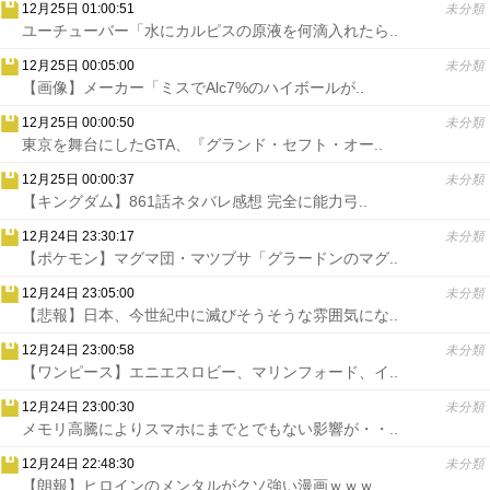
12月25日 01:00:51
未分類
ユーチューバー「水にカルピスの原液を何滴入れたら..
12月25日 00:05:00
未分類
【画像】メーカー「ミスでAlc7%のハイボールが..
12月25日 00:00:50
未分類
東京を舞台にしたGTA、『グランド・セフト・オー..
12月25日 00:00:37
未分類
【キングダム】861話ネタバレ感想 完全に能力弓..
12月24日 23:30:17
未分類
【ポケモン】マグマ団・マツブサ「グラードンのマグ..
12月24日 23:05:00
未分類
【悲報】日本、今世紀中に滅びそうそうな雰囲気にな..
12月24日 23:00:58
未分類
【ワンピース】エニエスロビー、マリンフォード、イ..
12月24日 23:00:30
未分類
メモリ高騰によりスマホにまでとでもない影響が・・..
12月24日 22:48:30
未分類
【朗報】ヒロインのメンタルがクソ強い漫画ｗｗｗ..