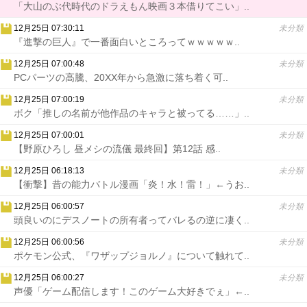
「大山のぶ代時代のドラえもん映画３本借りてこい」..
12月25日 07:30:11
未分類
『進撃の巨人』で一番面白いところってｗｗｗｗｗ..
12月25日 07:00:48
未分類
PCパーツの高騰、20XX年から急激に落ち着く可..
12月25日 07:00:19
未分類
ボク「推しの名前が他作品のキャラと被ってる……」..
12月25日 07:00:01
未分類
【野原ひろし 昼メシの流儀 最終回】第12話 感..
12月25日 06:18:13
未分類
【衝撃】昔の能力バトル漫画「炎！水！雷！」←うお..
12月25日 06:00:57
未分類
頭良いのにデスノートの所有者ってバレるの逆に凄く..
12月25日 06:00:56
未分類
ポケモン公式、『ワザップジョルノ』について触れて..
12月25日 06:00:27
未分類
声優「ゲーム配信します！このゲーム大好きでぇ」←..