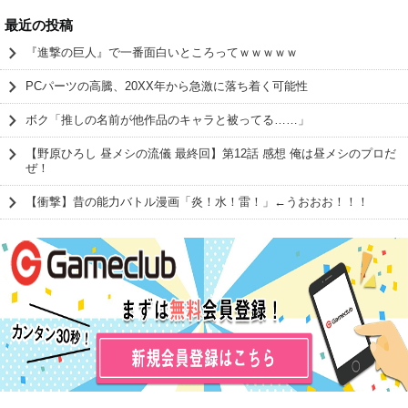
最近の投稿
『進撃の巨人』で一番面白いところってｗｗｗｗｗ
PCパーツの高騰、20XX年から急激に落ち着く可能性
ボク「推しの名前が他作品のキャラと被ってる……」
【野原ひろし 昼メシの流儀 最終回】第12話 感想 俺は昼メシのプロだ
ぜ！
【衝撃】昔の能力バトル漫画「炎！水！雷！」←うおおお！！！