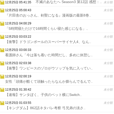
不滅のあなたへ Season3 第12話 感想：..
12月25日 05:41:35
未分類
12月25日 05:00:43
未分類
『片田舎のおっさん、剣聖になる』漫画版の最新8巻..
12月25日 04:00:29
未分類
「5時間寝ただけで16時間くらい寝た感じになる」..
12月25日 03:03:22
未分類
【衝撃】ドラゴンボールのスーパーサイヤ人4、なん..
12月25日 03:00:33
未分類
看護師さん「今は落ち着いた時間だし、多めに休憩し..
12月25日 02:03:38
未分類
【衝撃】ワンピースのゾロがウソップを気に入ってい..
12月25日 02:00:19
未分類
女性「頭痛が酷くて頭触ったらなんか膨らんでるんで..
12月25日 01:30:42
未分類
【速報】サンタぼく、子供のベット横にSwitch..
12月25日 01:03:55
未分類
【キングダム】862話ネタバレ考察 弓兄弟の淡さ..