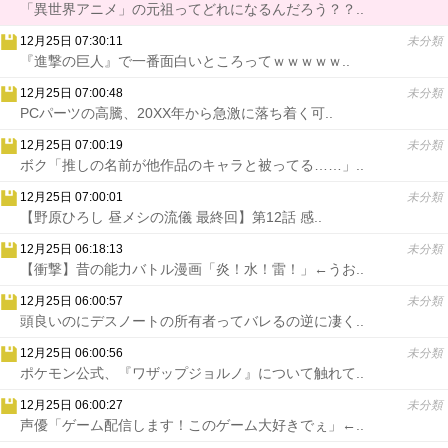
「異世界アニメ」の元祖ってどれになるんだろう？？..
12月25日 07:30:11
未分類
『進撃の巨人』で一番面白いところってｗｗｗｗｗ..
12月25日 07:00:48
未分類
PCパーツの高騰、20XX年から急激に落ち着く可..
12月25日 07:00:19
未分類
ボク「推しの名前が他作品のキャラと被ってる……」..
12月25日 07:00:01
未分類
【野原ひろし 昼メシの流儀 最終回】第12話 感..
12月25日 06:18:13
未分類
【衝撃】昔の能力バトル漫画「炎！水！雷！」←うお..
12月25日 06:00:57
未分類
頭良いのにデスノートの所有者ってバレるの逆に凄く..
12月25日 06:00:56
未分類
ポケモン公式、『ワザップジョルノ』について触れて..
12月25日 06:00:27
未分類
声優「ゲーム配信します！このゲーム大好きでぇ」←..