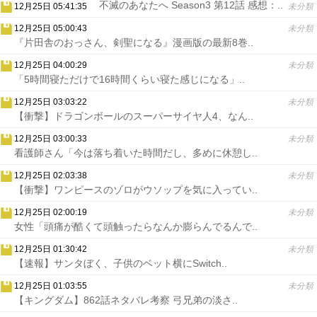
不滅のあなたへ Season3 第12話 感想：..
12月25日 05:41:35
未分類
12月25日 05:00:43
未分類
『片田舎のおっさん、剣聖になる』漫画版の最新8巻..
12月25日 04:00:29
未分類
「5時間寝ただけで16時間くらい寝た感じになる」..
12月25日 03:03:22
未分類
【衝撃】ドラゴンボールのスーパーサイヤ人4、なん..
12月25日 03:00:33
未分類
看護師さん「今は落ち着いた時間だし、多めに休憩し..
12月25日 02:03:38
未分類
【衝撃】ワンピースのゾロがウソップを気に入ってい..
12月25日 02:00:19
未分類
女性「頭痛が酷くて頭触ったらなんか膨らんでるんで..
12月25日 01:30:42
未分類
【速報】サンタぼく、子供のベット横にSwitch..
12月25日 01:03:55
未分類
【キングダム】862話ネタバレ考察 弓兄弟の淡さ..