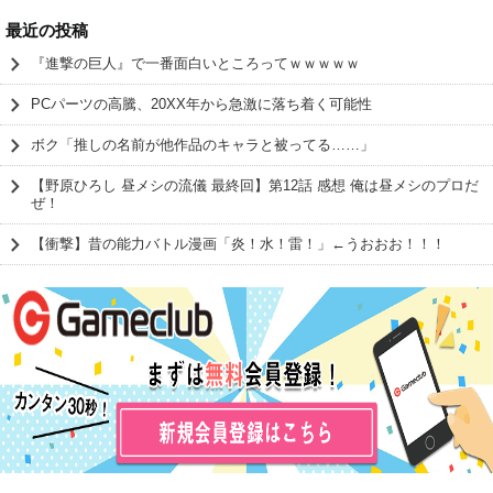
最近の投稿
『進撃の巨人』で一番面白いところってｗｗｗｗｗ
PCパーツの高騰、20XX年から急激に落ち着く可能性
ボク「推しの名前が他作品のキャラと被ってる……」
【野原ひろし 昼メシの流儀 最終回】第12話 感想 俺は昼メシのプロだ
ぜ！
【衝撃】昔の能力バトル漫画「炎！水！雷！」←うおおお！！！