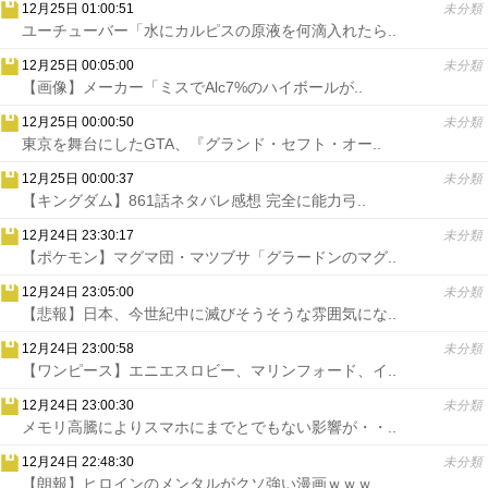
12月25日 01:00:51
未分類
ユーチューバー「水にカルピスの原液を何滴入れたら..
12月25日 00:05:00
未分類
【画像】メーカー「ミスでAlc7%のハイボールが..
12月25日 00:00:50
未分類
東京を舞台にしたGTA、『グランド・セフト・オー..
12月25日 00:00:37
未分類
【キングダム】861話ネタバレ感想 完全に能力弓..
12月24日 23:30:17
未分類
【ポケモン】マグマ団・マツブサ「グラードンのマグ..
12月24日 23:05:00
未分類
【悲報】日本、今世紀中に滅びそうそうな雰囲気にな..
12月24日 23:00:58
未分類
【ワンピース】エニエスロビー、マリンフォード、イ..
12月24日 23:00:30
未分類
メモリ高騰によりスマホにまでとでもない影響が・・..
12月24日 22:48:30
未分類
【朗報】ヒロインのメンタルがクソ強い漫画ｗｗｗ..