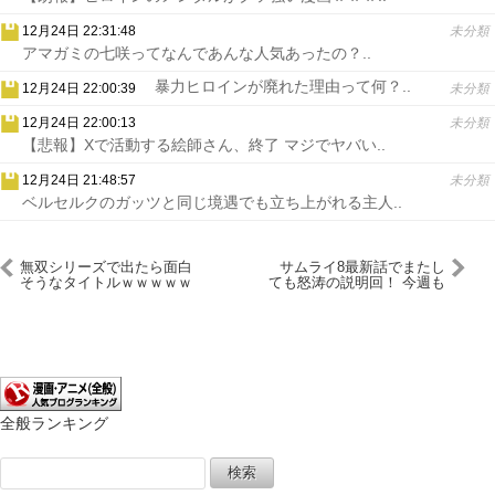
12月24日 22:31:48
未分類
アマガミの七咲ってなんであんな人気あったの？..
暴力ヒロインが廃れた理由って何？..
12月24日 22:00:39
未分類
12月24日 22:00:13
未分類
【悲報】Xで活動する絵師さん、終了 マジでヤバい..
12月24日 21:48:57
未分類
ベルセルクのガッツと同じ境遇でも立ち上がれる主人..
無双シリーズで出たら面白
サムライ8最新話でまたし
そうなタイトルｗｗｗｗｗ
ても怒涛の説明回！ 今週も
ｗｗｗｗｗ
ラストファンタジーしてる
な
全般ランキング
検
索: