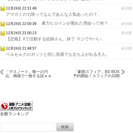
12月24日 22:31:48
未分類
アマガミの七咲ってなんであんな人気あったの？..
暴力ヒロインが廃れた理由って何？..
12月24日 22:00:39
未分類
12月24日 22:00:13
未分類
【悲報】Xで活動する絵師さん、終了 マジでヤバい..
12月24日 21:48:57
未分類
ベルセルクのガッツと同じ境遇でも立ち上がれる主人..
「デスノート」唯一の汚
「劇団スフィア」BD BOX
点、満場で一致する説ｗｗ
予約開始！スフィアの10周
ｗｗｗｗｗｗｗ
年を記念した作品
全般ランキング
検
索: