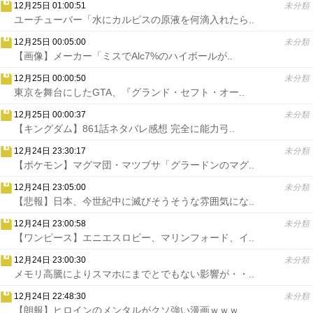
12月25日 01:00:51
未分類
ユーチューバー「水にカルピスの原液を何滴入れたら..
12月25日 00:05:00
未分類
【画像】メーカー「ミスでAlc7%のハイボールが..
12月25日 00:00:50
未分類
東京を舞台にしたGTA、『グランド・セフト・オー..
12月25日 00:00:37
未分類
【キングダム】861話ネタバレ感想 完全に能力弓..
12月24日 23:30:17
未分類
【ポケモン】マグマ団・マツブサ「グラードンのマグ..
12月24日 23:05:00
未分類
【悲報】日本、今世紀中に滅びそうそうな雰囲気にな..
12月24日 23:00:58
未分類
【ワンピース】エニエスロビー、マリンフォード、イ..
12月24日 23:00:30
未分類
メモリ高騰によりスマホにまでとでもない影響が・・..
12月24日 22:48:30
未分類
【朗報】ヒロインのメンタルがクソ強い漫画ｗｗｗ..