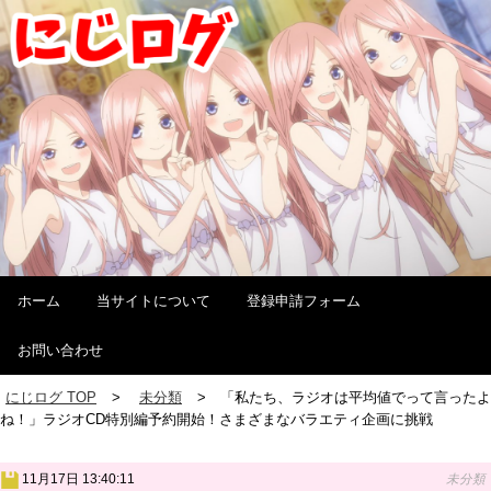
ホーム
当サイトについて
登録申請フォーム
お問い合わせ
にじログ TOP
未分類
「私たち、ラジオは平均値でって言ったよ
ね！」ラジオCD特別編予約開始！さまざまなバラエティ企画に挑戦
11月17日 13:40:11
未分類