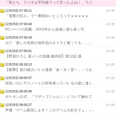
「私たち、ラジオは平均値でって言ったよね！」ラジ..
12月25日 07:30:11
未分類
『進撃の巨人』で一番面白いところってｗｗｗｗｗ..
12月25日 07:00:48
未分類
PCパーツの高騰、20XX年から急激に落ち着く可..
12月25日 07:00:19
未分類
ボク「推しの名前が他作品のキャラと被ってる……」..
12月25日 07:00:01
未分類
【野原ひろし 昼メシの流儀 最終回】第12話 感..
12月25日 06:18:13
未分類
【衝撃】昔の能力バトル漫画「炎！水！雷！」←うお..
12月25日 06:00:57
未分類
頭良いのにデスノートの所有者ってバレるの逆に凄く..
12月25日 06:00:56
未分類
ポケモン公式、『ワザップジョルノ』について触れて..
12月25日 06:00:27
未分類
声優「ゲーム配信します！このゲーム大好きでぇ」←..