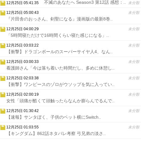
不滅のあなたへ Season3 第12話 感想：..
12月25日 05:41:35
未分類
12月25日 05:00:43
未分類
『片田舎のおっさん、剣聖になる』漫画版の最新8巻..
12月25日 04:00:29
未分類
「5時間寝ただけで16時間くらい寝た感じになる」..
12月25日 03:03:22
未分類
【衝撃】ドラゴンボールのスーパーサイヤ人4、なん..
12月25日 03:00:33
未分類
看護師さん「今は落ち着いた時間だし、多めに休憩し..
12月25日 02:03:38
未分類
【衝撃】ワンピースのゾロがウソップを気に入ってい..
12月25日 02:00:19
未分類
女性「頭痛が酷くて頭触ったらなんか膨らんでるんで..
12月25日 01:30:42
未分類
【速報】サンタぼく、子供のベット横にSwitch..
12月25日 01:03:55
未分類
【キングダム】862話ネタバレ考察 弓兄弟の淡さ..