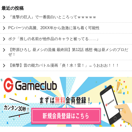
最近の投稿
『進撃の巨人』で一番面白いところってｗｗｗｗｗ
PCパーツの高騰、20XX年から急激に落ち着く可能性
ボク「推しの名前が他作品のキャラと被ってる……」
【野原ひろし 昼メシの流儀 最終回】第12話 感想 俺は昼メシのプロだ
ぜ！
【衝撃】昔の能力バトル漫画「炎！水！雷！」←うおおお！！！