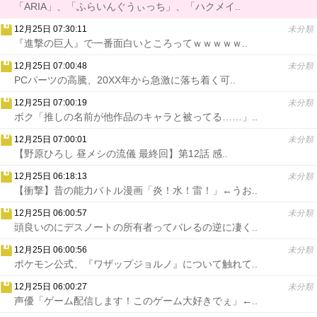
「ARIA」、「ふらいんぐうぃっち」、「ハクメイ..
12月25日 07:30:11
未分類
『進撃の巨人』で一番面白いところってｗｗｗｗｗ..
12月25日 07:00:48
未分類
PCパーツの高騰、20XX年から急激に落ち着く可..
12月25日 07:00:19
未分類
ボク「推しの名前が他作品のキャラと被ってる……」..
12月25日 07:00:01
未分類
【野原ひろし 昼メシの流儀 最終回】第12話 感..
12月25日 06:18:13
未分類
【衝撃】昔の能力バトル漫画「炎！水！雷！」←うお..
12月25日 06:00:57
未分類
頭良いのにデスノートの所有者ってバレるの逆に凄く..
12月25日 06:00:56
未分類
ポケモン公式、『ワザップジョルノ』について触れて..
12月25日 06:00:27
未分類
声優「ゲーム配信します！このゲーム大好きでぇ」←..