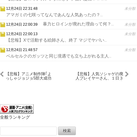
12月24日 22:31:48
未分類
アマガミの七咲ってなんであんな人気あったの？..
暴力ヒロインが廃れた理由って何？..
12月24日 22:00:39
未分類
12月24日 22:00:13
未分類
【悲報】Xで活動する絵師さん、終了 マジでヤバい..
12月24日 21:48:57
未分類
ベルセルクのガッツと同じ境遇でも立ち上がれる主人..
【悲報】アニメ制作陣｢よ
【悲報】人気ソシャゲの廃
っしゃジョジョ5部大成功
人プレイヤーさん、１日３
や！さて次の部は…っと｣
時間睡眠でゲームをやり込
←結果ｗｗｗ
んでしまうｗｗｗｗｗｗｗ
ｗ
全般ランキング
検
索: