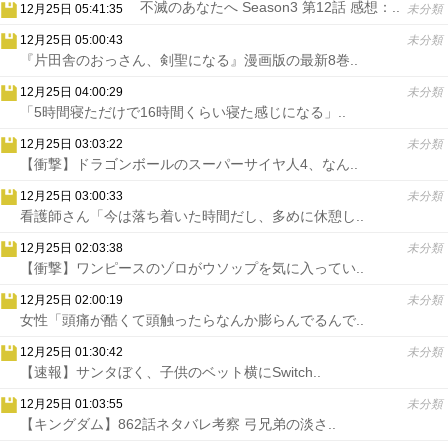
不滅のあなたへ Season3 第12話 感想：..
12月25日 05:41:35
未分類
12月25日 05:00:43
未分類
『片田舎のおっさん、剣聖になる』漫画版の最新8巻..
12月25日 04:00:29
未分類
「5時間寝ただけで16時間くらい寝た感じになる」..
12月25日 03:03:22
未分類
【衝撃】ドラゴンボールのスーパーサイヤ人4、なん..
12月25日 03:00:33
未分類
看護師さん「今は落ち着いた時間だし、多めに休憩し..
12月25日 02:03:38
未分類
【衝撃】ワンピースのゾロがウソップを気に入ってい..
12月25日 02:00:19
未分類
女性「頭痛が酷くて頭触ったらなんか膨らんでるんで..
12月25日 01:30:42
未分類
【速報】サンタぼく、子供のベット横にSwitch..
12月25日 01:03:55
未分類
【キングダム】862話ネタバレ考察 弓兄弟の淡さ..