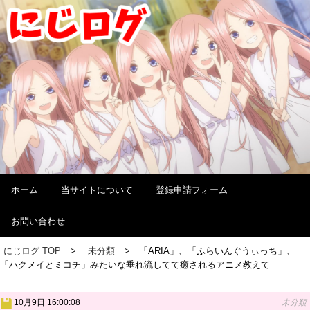
ホーム
当サイトについて
登録申請フォーム
お問い合わせ
にじログ TOP
未分類
「ARIA」、「ふらいんぐうぃっち」、
「ハクメイとミコチ」みたいな垂れ流してて癒されるアニメ教えて
10月9日 16:00:08
未分類