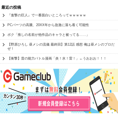
最近の投稿
『進撃の巨人』で一番面白いところってｗｗｗｗｗ
PCパーツの高騰、20XX年から急激に落ち着く可能性
ボク「推しの名前が他作品のキャラと被ってる……」
【野原ひろし 昼メシの流儀 最終回】第12話 感想 俺は昼メシのプロだ
ぜ！
【衝撃】昔の能力バトル漫画「炎！水！雷！」←うおおお！！！