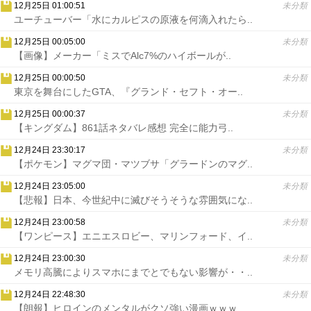
12月25日 01:00:51
未分類
ユーチューバー「水にカルピスの原液を何滴入れたら..
12月25日 00:05:00
未分類
【画像】メーカー「ミスでAlc7%のハイボールが..
12月25日 00:00:50
未分類
東京を舞台にしたGTA、『グランド・セフト・オー..
12月25日 00:00:37
未分類
【キングダム】861話ネタバレ感想 完全に能力弓..
12月24日 23:30:17
未分類
【ポケモン】マグマ団・マツブサ「グラードンのマグ..
12月24日 23:05:00
未分類
【悲報】日本、今世紀中に滅びそうそうな雰囲気にな..
12月24日 23:00:58
未分類
【ワンピース】エニエスロビー、マリンフォード、イ..
12月24日 23:00:30
未分類
メモリ高騰によりスマホにまでとでもない影響が・・..
12月24日 22:48:30
未分類
【朗報】ヒロインのメンタルがクソ強い漫画ｗｗｗ..