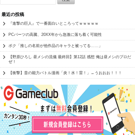
索:
最近の投稿
『進撃の巨人』で一番面白いところってｗｗｗｗｗ
PCパーツの高騰、20XX年から急激に落ち着く可能性
ボク「推しの名前が他作品のキャラと被ってる……」
【野原ひろし 昼メシの流儀 最終回】第12話 感想 俺は昼メシのプロだ
ぜ！
【衝撃】昔の能力バトル漫画「炎！水！雷！」←うおおお！！！