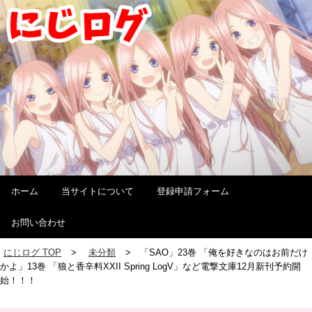
ホーム
当サイトについて
登録申請フォーム
お問い合わせ
にじログ TOP
未分類
「SAO」23巻 「俺を好きなのはお前だけ
かよ」13巻 「狼と香辛料XXII Spring LogV」など電撃文庫12月新刊予約開
始！！！