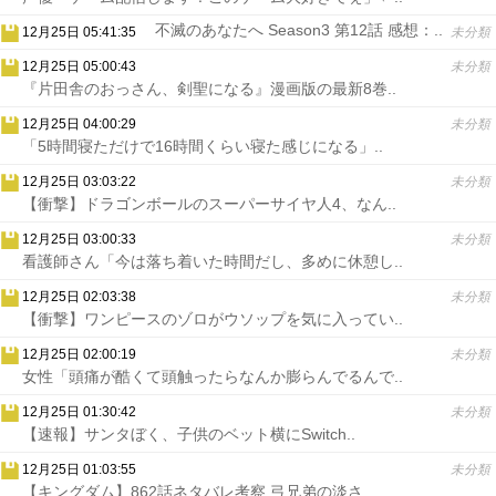
不滅のあなたへ Season3 第12話 感想：..
12月25日 05:41:35
未分類
12月25日 05:00:43
未分類
『片田舎のおっさん、剣聖になる』漫画版の最新8巻..
12月25日 04:00:29
未分類
「5時間寝ただけで16時間くらい寝た感じになる」..
12月25日 03:03:22
未分類
【衝撃】ドラゴンボールのスーパーサイヤ人4、なん..
12月25日 03:00:33
未分類
看護師さん「今は落ち着いた時間だし、多めに休憩し..
12月25日 02:03:38
未分類
【衝撃】ワンピースのゾロがウソップを気に入ってい..
12月25日 02:00:19
未分類
女性「頭痛が酷くて頭触ったらなんか膨らんでるんで..
12月25日 01:30:42
未分類
【速報】サンタぼく、子供のベット横にSwitch..
12月25日 01:03:55
未分類
【キングダム】862話ネタバレ考察 弓兄弟の淡さ..