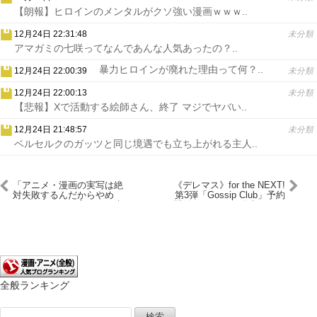
【朗報】ヒロインのメンタルがクソ強い漫画ｗｗｗ..
12月24日 22:31:48
未分類
アマガミの七咲ってなんであんな人気あったの？..
暴力ヒロインが廃れた理由って何？..
12月24日 22:00:39
未分類
12月24日 22:00:13
未分類
【悲報】Xで活動する絵師さん、終了 マジでヤバい..
12月24日 21:48:57
未分類
ベルセルクのガッツと同じ境遇でも立ち上がれる主人..
「アニメ・漫画の実写は絶
《デレマス》for the NEXT!
対失敗するんだからやめ
第3弾「Gossip Club」予約
ろ！」←これ、言うほど失
開始！11月20日発売！！！
敗してるか？？
全般ランキング
検