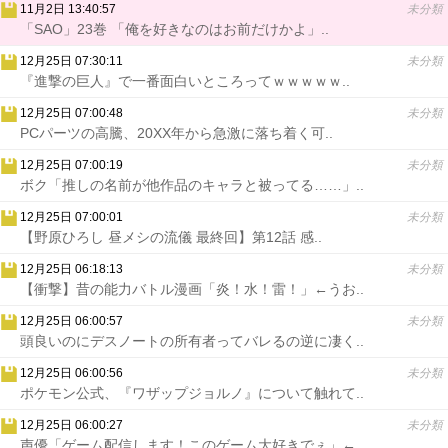
11月2日 13:40:57
未分類
「SAO」23巻 「俺を好きなのはお前だけかよ」..
12月25日 07:30:11
未分類
『進撃の巨人』で一番面白いところってｗｗｗｗｗ..
12月25日 07:00:48
未分類
PCパーツの高騰、20XX年から急激に落ち着く可..
12月25日 07:00:19
未分類
ボク「推しの名前が他作品のキャラと被ってる……」..
12月25日 07:00:01
未分類
【野原ひろし 昼メシの流儀 最終回】第12話 感..
12月25日 06:18:13
未分類
【衝撃】昔の能力バトル漫画「炎！水！雷！」←うお..
12月25日 06:00:57
未分類
頭良いのにデスノートの所有者ってバレるの逆に凄く..
12月25日 06:00:56
未分類
ポケモン公式、『ワザップジョルノ』について触れて..
12月25日 06:00:27
未分類
声優「ゲーム配信します！このゲーム大好きでぇ」←..