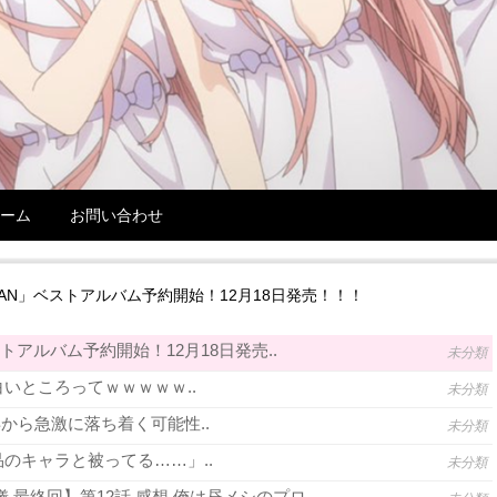
ーム
お問い合わせ
IDMAN」ベストアルバム予約開始！12月18日発売！！！
ベストアルバム予約開始！12月18日発売..
未分類
いところってｗｗｗｗｗ..
未分類
年から急激に落ち着く可能性..
未分類
のキャラと被ってる……」..
未分類
 最終回】第12話 感想 俺は昼メシのプロ..