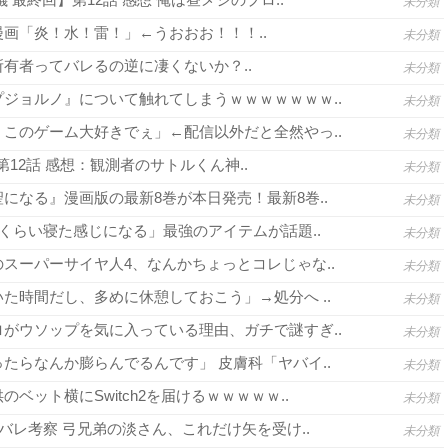
未分類
画「炎！水！雷！」←うおおお！！！..
未分類
有者ってバレるの逆に凄くないか？..
未分類
ジョルノ』について触れてしまうｗｗｗｗｗｗｗ..
未分類
このゲーム大好きでぇ」←配信以外だと全然やっ..
未分類
3 第12話 感想：観測者のサトルくん神..
未分類
になる』漫画版の最新8巻が本日発売！最新8巻..
未分類
間くらい寝た感じになる」最強のアイテムが話題..
未分類
スーパーサイヤ人4、なんかちょっとコレじゃな..
未分類
た時間だし、多めに休憩しておこう」→処分へ ..
未分類
がウソップを気に入っている理由、ガチで謎すぎ..
未分類
たらなんか膨らんでるんです」 皮膚科「ヤバイ..
未分類
ベット横にSwitch2を届けるｗｗｗｗｗ..
未分類
バレ考察 弓兄弟の淡さん、これだけ矢を受け..
未分類