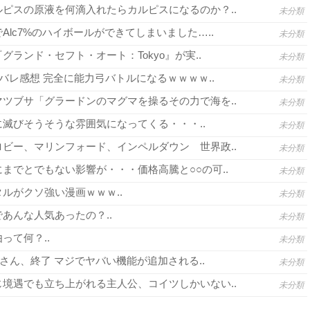
ピスの原液を何滴入れたらカルピスになるのか？..
未分類
lc7%のハイボールができてしまいました…..
未分類
グランド・セフト・オート：Tokyo』が実..
未分類
バレ感想 完全に能力弓バトルになるｗｗｗｗ..
未分類
ツブサ「グラードンのマグマを操るその力で海を..
未分類
滅びそうそうな雰囲気になってくる・・・..
未分類
ビー、マリンフォード、インペルダウン 世界政..
未分類
までとでもない影響が・・・価格高騰と○○の可..
未分類
ルがクソ強い漫画ｗｗｗ..
未分類
あんな人気あったの？..
未分類
って何？..
未分類
さん、終了 マジでヤバい機能が追加される..
未分類
境遇でも立ち上がれる主人公、コイツしかいない..
未分類