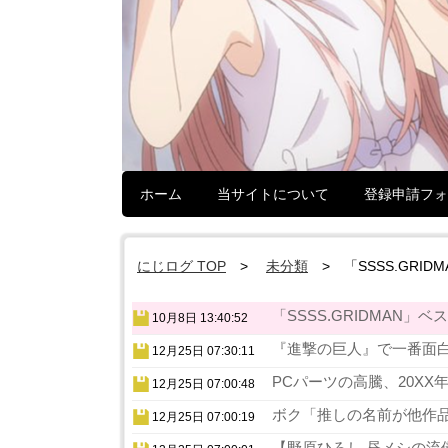
ホーム
当サイトについて
登録申請フォ
にじログ TOP
未分類
「SSSS.GR
「SSSS.GRIDMAN」
10月8日 13:40:52
『進撃の巨人』で一番面白
12月25日 07:30:11
PCパーツの高騰、20XX
12月25日 07:00:48
ボク「推しの名前が他作品
12月25日 07:00:19
【野原ひろし 昼メシの流儀