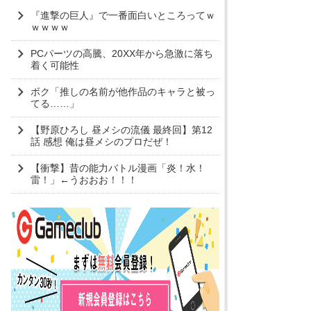
『進撃の巨人』で一番面白いところってｗ
ｗｗｗｗ
PCパーツの高騰、20XX年から急激に落ち
着く可能性
ボク「推しの名前が他作品のキャラと被っ
てる……」
【野原ひろし 昼メシの流儀 最終回】第12
話 感想 俺は昼メシのプロだぜ！
【衝撃】昔の能力バトル漫画「炎！水！
雷！」←うおおお！！！