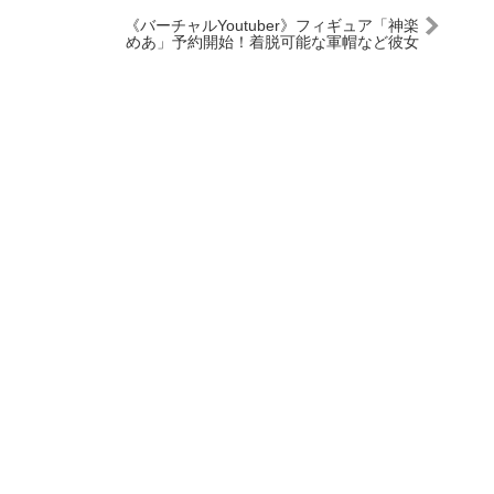
《バーチャルYoutuber》フィギュア「神楽
めあ」予約開始！着脱可能な軍帽など彼女
の魅力を余すことなく完全再現