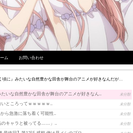
ーム
お問い合わせ
く頃に』みたいな自然豊かな田舎が舞台のアニメが好きなんだが…
たいな自然豊かな田舎が舞台のアニメが好きなん..
未分類
いところってｗｗｗｗｗ..
未分類
年から急激に落ち着く可能性..
未分類
のキャラと被ってる……」..
未分類
 最終回】第12話 感想 俺は昼メシのプロ..