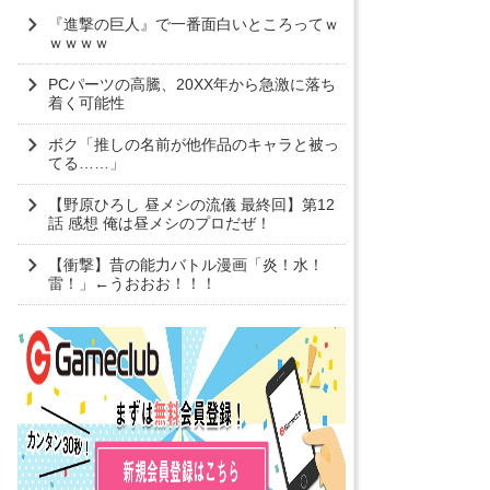
『進撃の巨人』で一番面白いところってｗ
ｗｗｗｗ
PCパーツの高騰、20XX年から急激に落ち
着く可能性
ボク「推しの名前が他作品のキャラと被っ
てる……」
【野原ひろし 昼メシの流儀 最終回】第12
話 感想 俺は昼メシのプロだぜ！
【衝撃】昔の能力バトル漫画「炎！水！
雷！」←うおおお！！！