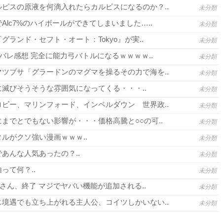
ピスの原液を何滴入れたらカルピスになるのか？..
未分類
lc7%のハイボールができてしまいました…..
未分類
グランド・セフト・オート：Tokyo』が実..
未分類
バレ感想 完全に能力弓バトルになるｗｗｗｗ..
未分類
ツブサ「グラードンのマグマを操るその力で海を..
未分類
滅びそうそうな雰囲気になってくる・・・..
未分類
ビー、マリンフォード、インペルダウン 世界政..
未分類
までとでもない影響が・・・価格高騰と○○の可..
未分類
ルがクソ強い漫画ｗｗｗ..
未分類
あんな人気あったの？..
未分類
って何？..
未分類
さん、終了 マジでヤバい機能が追加される..
未分類
境遇でも立ち上がれる主人公、コイツしかいない..
未分類