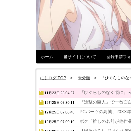
ホーム
当サイトについて
登録申請フォ
にじログ TOP
未分類
『ひぐらしのな
『ひぐらしのなく頃に』み
11月23日 23:04:27
『進撃の巨人』で一番面白
12月25日 07:30:11
PCパーツの高騰、20XX
12月25日 07:00:48
ボク「推しの名前が他作品
12月25日 07:00:19
【野原ひろし 昼メシの流儀