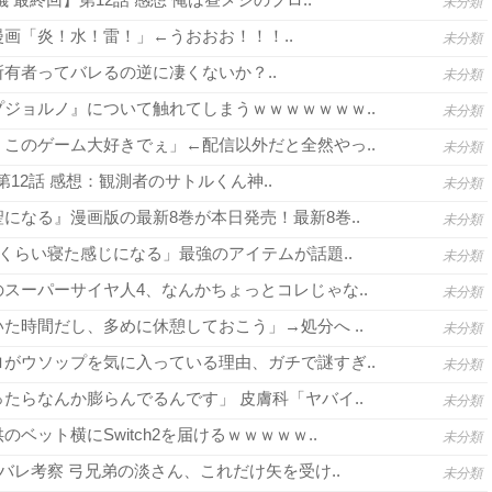
未分類
画「炎！水！雷！」←うおおお！！！..
未分類
有者ってバレるの逆に凄くないか？..
未分類
ジョルノ』について触れてしまうｗｗｗｗｗｗｗ..
未分類
このゲーム大好きでぇ」←配信以外だと全然やっ..
未分類
3 第12話 感想：観測者のサトルくん神..
未分類
になる』漫画版の最新8巻が本日発売！最新8巻..
未分類
間くらい寝た感じになる」最強のアイテムが話題..
未分類
スーパーサイヤ人4、なんかちょっとコレじゃな..
未分類
た時間だし、多めに休憩しておこう」→処分へ ..
未分類
がウソップを気に入っている理由、ガチで謎すぎ..
未分類
たらなんか膨らんでるんです」 皮膚科「ヤバイ..
未分類
ベット横にSwitch2を届けるｗｗｗｗｗ..
未分類
バレ考察 弓兄弟の淡さん、これだけ矢を受け..
未分類