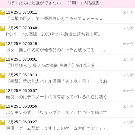
『ぼくたちは勉強ができない！（2期）』8話感想 ..
12月25日 07:30:11
未分類
『進撃の巨人』で一番面白いところってｗｗｗｗｗ..
12月25日 07:00:48
未分類
PCパーツの高騰、20XX年から急激に落ち着く可..
12月25日 07:00:19
未分類
ボク「推しの名前が他作品のキャラと被ってる……」..
12月25日 07:00:01
未分類
【野原ひろし 昼メシの流儀 最終回】第12話 感..
12月25日 06:18:13
未分類
【衝撃】昔の能力バトル漫画「炎！水！雷！」←うお..
12月25日 06:00:57
未分類
頭良いのにデスノートの所有者ってバレるの逆に凄く..
12月25日 06:00:56
未分類
ポケモン公式、『ワザップジョルノ』について触れて..
12月25日 06:00:27
未分類
声優「ゲーム配信します！このゲーム大好きでぇ」←..