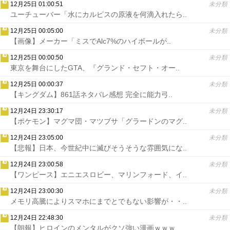
12月25日 01:00:51
未分類
ユーチューバー「水にカルピスの原液を何滴入れたら..
12月25日 00:05:00
未分類
【画像】メーカー「ミスでAlc7%のハイボールが..
12月25日 00:00:50
未分類
東京を舞台にしたGTA、『グランド・セフト・オー..
12月25日 00:00:37
未分類
【キングダム】861話ネタバレ感想 完全に能力弓..
12月24日 23:30:17
未分類
【ポケモン】マグマ団・マツブサ「グラードンのマグ..
12月24日 23:05:00
未分類
【悲報】日本、今世紀中に滅びそうそうな雰囲気にな..
12月24日 23:00:58
未分類
【ワンピース】エニエスロビー、マリンフォード、イ..
12月24日 23:00:30
未分類
メモリ高騰によりスマホにまでとでもない影響が・・..
12月24日 22:48:30
未分類
【朗報】ヒロインのメンタルがクソ強い漫画ｗｗｗ..