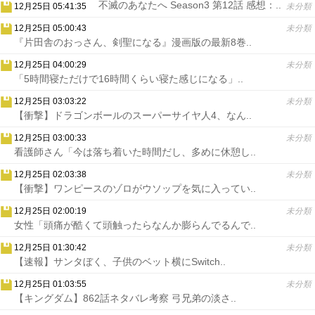
不滅のあなたへ Season3 第12話 感想：..
12月25日 05:41:35
未分類
12月25日 05:00:43
未分類
『片田舎のおっさん、剣聖になる』漫画版の最新8巻..
12月25日 04:00:29
未分類
「5時間寝ただけで16時間くらい寝た感じになる」..
12月25日 03:03:22
未分類
【衝撃】ドラゴンボールのスーパーサイヤ人4、なん..
12月25日 03:00:33
未分類
看護師さん「今は落ち着いた時間だし、多めに休憩し..
12月25日 02:03:38
未分類
【衝撃】ワンピースのゾロがウソップを気に入ってい..
12月25日 02:00:19
未分類
女性「頭痛が酷くて頭触ったらなんか膨らんでるんで..
12月25日 01:30:42
未分類
【速報】サンタぼく、子供のベット横にSwitch..
12月25日 01:03:55
未分類
【キングダム】862話ネタバレ考察 弓兄弟の淡さ..