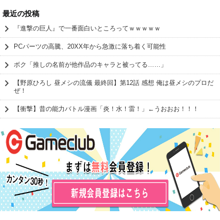
最近の投稿
『進撃の巨人』で一番面白いところってｗｗｗｗｗ
PCパーツの高騰、20XX年から急激に落ち着く可能性
ボク「推しの名前が他作品のキャラと被ってる……」
【野原ひろし 昼メシの流儀 最終回】第12話 感想 俺は昼メシのプロだ
ぜ！
【衝撃】昔の能力バトル漫画「炎！水！雷！」←うおおお！！！