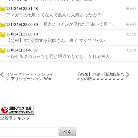
12月24日 22:31:48
未分類
アマガミの七咲ってなんであんな人気あったの？..
暴力ヒロインが廃れた理由って何？..
12月24日 22:00:39
未分類
12月24日 22:00:13
未分類
【悲報】Xで活動する絵師さん、終了 マジでヤバい..
12月24日 21:48:57
未分類
ベルセルクのガッツと同じ境遇でも立ち上がれる主人..
《ソードアート・オンライ
【画像】声優・諏訪彩花ち
ン アリシゼーション War
ゃんの腋ｗｗｗｗｗｗｗｗ
of Underworld（SAO3
ｗ
期）》7話感想・画像 レン
リが大活躍
全般ランキング
検
索: