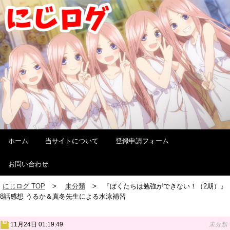
ホーム
当サイトについて
登録申請フォーム
お問い合わせ
にじログ TOP
未分類
『ぼくたちは勉強ができない！（2期）』
8話感想 うるか＆真冬先生による水泳補習
11月24日 01:19:49
未分類