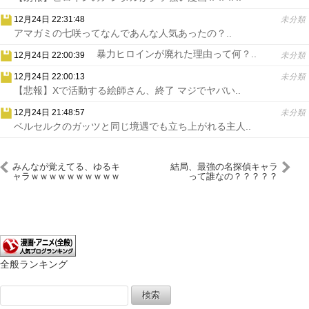
12月24日 22:31:48
未分類
アマガミの七咲ってなんであんな人気あったの？..
暴力ヒロインが廃れた理由って何？..
12月24日 22:00:39
未分類
12月24日 22:00:13
未分類
【悲報】Xで活動する絵師さん、終了 マジでヤバい..
12月24日 21:48:57
未分類
ベルセルクのガッツと同じ境遇でも立ち上がれる主人..
みんなが覚えてる、ゆるキ
結局、最強の名探偵キャラ
ャラｗｗｗｗｗｗｗｗｗｗ
って誰なの？？？？？
全般ランキング
検
索: