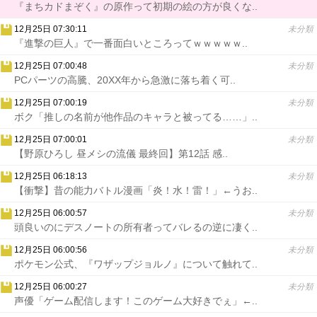
『まちカドまぞく』の原作って初期の絵の方が良くな..
12月25日 07:30:11
未分類
『進撃の巨人』で一番面白いところってｗｗｗｗｗ..
12月25日 07:00:48
未分類
PCパーツの高騰、20XX年から急激に落ち着く可..
12月25日 07:00:19
未分類
ボク「推しの名前が他作品のキャラと被ってる……」..
12月25日 07:00:01
未分類
【野原ひろし 昼メシの流儀 最終回】第12話 感..
12月25日 06:18:13
未分類
【衝撃】昔の能力バトル漫画「炎！水！雷！」←うお..
12月25日 06:00:57
未分類
頭良いのにデスノートの所有者ってバレるの逆に凄く..
12月25日 06:00:56
未分類
ポケモン公式、『ワザップジョルノ』について触れて..
12月25日 06:00:27
未分類
声優「ゲーム配信します！このゲーム大好きでぇ」←..