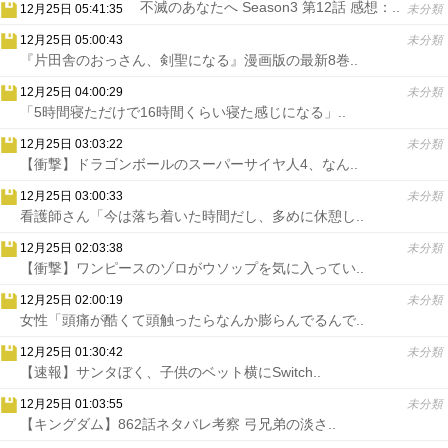
不滅のあなたへ Season3 第12話 感想：..
12月25日 05:41:35
未分類
12月25日 05:00:43
未分類
『片田舎のおっさん、剣聖になる』漫画版の最新8巻..
12月25日 04:00:29
未分類
「5時間寝ただけで16時間くらい寝た感じになる」..
12月25日 03:03:22
未分類
【衝撃】ドラゴンボールのスーパーサイヤ人4、なん..
12月25日 03:00:33
未分類
看護師さん「今は落ち着いた時間だし、多めに休憩し..
12月25日 02:03:38
未分類
【衝撃】ワンピースのゾロがウソップを気に入ってい..
12月25日 02:00:19
未分類
女性「頭痛が酷くて頭触ったらなんか膨らんでるんで..
12月25日 01:30:42
未分類
【速報】サンタぼく、子供のベット横にSwitch..
12月25日 01:03:55
未分類
【キングダム】862話ネタバレ考察 弓兄弟の淡さ..