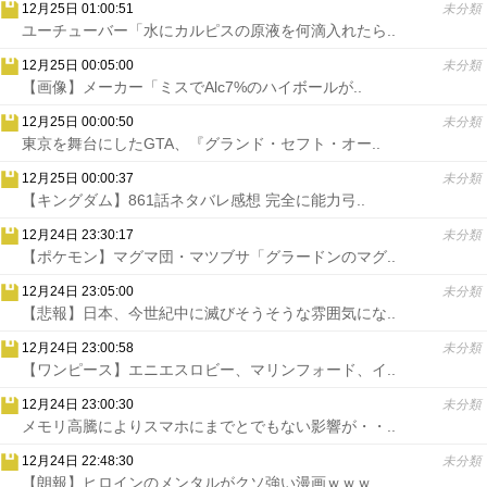
12月25日 01:00:51
未分類
ユーチューバー「水にカルピスの原液を何滴入れたら..
12月25日 00:05:00
未分類
【画像】メーカー「ミスでAlc7%のハイボールが..
12月25日 00:00:50
未分類
東京を舞台にしたGTA、『グランド・セフト・オー..
12月25日 00:00:37
未分類
【キングダム】861話ネタバレ感想 完全に能力弓..
12月24日 23:30:17
未分類
【ポケモン】マグマ団・マツブサ「グラードンのマグ..
12月24日 23:05:00
未分類
【悲報】日本、今世紀中に滅びそうそうな雰囲気にな..
12月24日 23:00:58
未分類
【ワンピース】エニエスロビー、マリンフォード、イ..
12月24日 23:00:30
未分類
メモリ高騰によりスマホにまでとでもない影響が・・..
12月24日 22:48:30
未分類
【朗報】ヒロインのメンタルがクソ強い漫画ｗｗｗ..