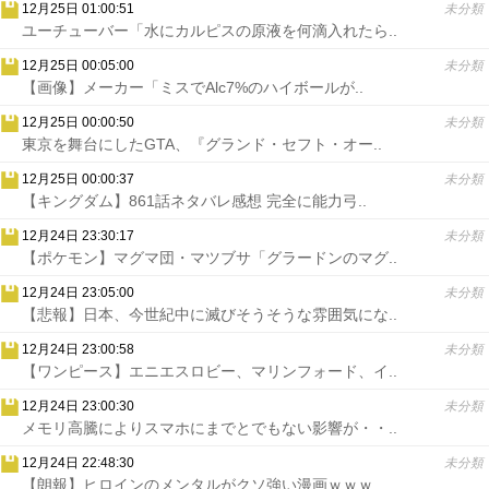
12月25日 01:00:51
未分類
ユーチューバー「水にカルピスの原液を何滴入れたら..
12月25日 00:05:00
未分類
【画像】メーカー「ミスでAlc7%のハイボールが..
12月25日 00:00:50
未分類
東京を舞台にしたGTA、『グランド・セフト・オー..
12月25日 00:00:37
未分類
【キングダム】861話ネタバレ感想 完全に能力弓..
12月24日 23:30:17
未分類
【ポケモン】マグマ団・マツブサ「グラードンのマグ..
12月24日 23:05:00
未分類
【悲報】日本、今世紀中に滅びそうそうな雰囲気にな..
12月24日 23:00:58
未分類
【ワンピース】エニエスロビー、マリンフォード、イ..
12月24日 23:00:30
未分類
メモリ高騰によりスマホにまでとでもない影響が・・..
12月24日 22:48:30
未分類
【朗報】ヒロインのメンタルがクソ強い漫画ｗｗｗ..