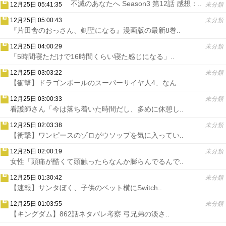
不滅のあなたへ Season3 第12話 感想：..
12月25日 05:41:35
未分類
12月25日 05:00:43
未分類
『片田舎のおっさん、剣聖になる』漫画版の最新8巻..
12月25日 04:00:29
未分類
「5時間寝ただけで16時間くらい寝た感じになる」..
12月25日 03:03:22
未分類
【衝撃】ドラゴンボールのスーパーサイヤ人4、なん..
12月25日 03:00:33
未分類
看護師さん「今は落ち着いた時間だし、多めに休憩し..
12月25日 02:03:38
未分類
【衝撃】ワンピースのゾロがウソップを気に入ってい..
12月25日 02:00:19
未分類
女性「頭痛が酷くて頭触ったらなんか膨らんでるんで..
12月25日 01:30:42
未分類
【速報】サンタぼく、子供のベット横にSwitch..
12月25日 01:03:55
未分類
【キングダム】862話ネタバレ考察 弓兄弟の淡さ..