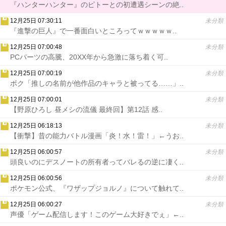
『ハンターハンター』のピトーとの初遭遇シーンの絶..
12月25日 07:30:11
未分類
『進撃の巨人』で一番面白いところってｗｗｗｗｗ..
12月25日 07:00:48
未分類
PCパーツの高騰、20XX年から急激に落ち着く可..
12月25日 07:00:19
未分類
ボク「推しの名前が他作品のキャラと被ってる……」..
12月25日 07:00:01
未分類
【野原ひろし 昼メシの流儀 最終回】第12話 感..
12月25日 06:18:13
未分類
【衝撃】昔の能力バトル漫画「炎！水！雷！」←うお..
12月25日 06:00:57
未分類
頭良いのにデスノートの所有者ってバレるの逆に凄く..
12月25日 06:00:56
未分類
ポケモン公式、『ワザップジョルノ』について触れて..
12月25日 06:00:27
未分類
声優「ゲーム配信します！このゲーム大好きでぇ」←..