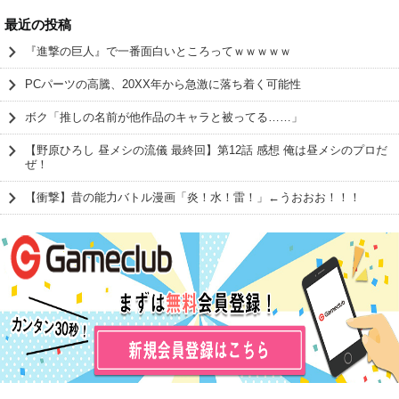
最近の投稿
『進撃の巨人』で一番面白いところってｗｗｗｗｗ
PCパーツの高騰、20XX年から急激に落ち着く可能性
ボク「推しの名前が他作品のキャラと被ってる……」
【野原ひろし 昼メシの流儀 最終回】第12話 感想 俺は昼メシのプロだ
ぜ！
【衝撃】昔の能力バトル漫画「炎！水！雷！」←うおおお！！！