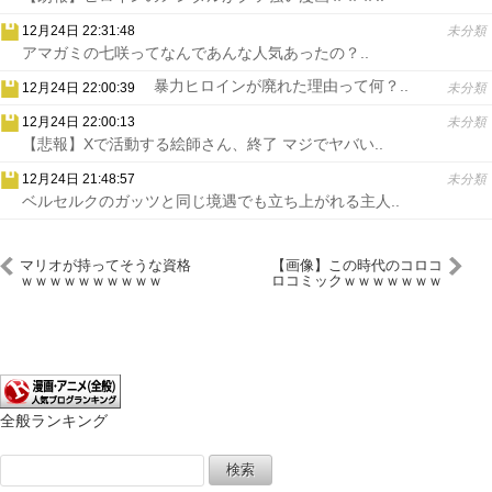
12月24日 22:31:48
未分類
アマガミの七咲ってなんであんな人気あったの？..
暴力ヒロインが廃れた理由って何？..
12月24日 22:00:39
未分類
12月24日 22:00:13
未分類
【悲報】Xで活動する絵師さん、終了 マジでヤバい..
12月24日 21:48:57
未分類
ベルセルクのガッツと同じ境遇でも立ち上がれる主人..
マリオが持ってそうな資格
【画像】この時代のコロコ
ｗｗｗｗｗｗｗｗｗｗ
ロコミックｗｗｗｗｗｗｗ
ｗｗｗｗｗ
全般ランキング
検
索: