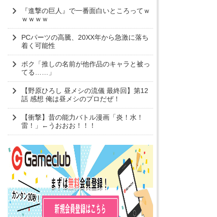
『進撃の巨人』で一番面白いところってｗ
ｗｗｗｗ
PCパーツの高騰、20XX年から急激に落ち
着く可能性
ボク「推しの名前が他作品のキャラと被っ
てる……」
【野原ひろし 昼メシの流儀 最終回】第12
話 感想 俺は昼メシのプロだぜ！
【衝撃】昔の能力バトル漫画「炎！水！
雷！」←うおおお！！！