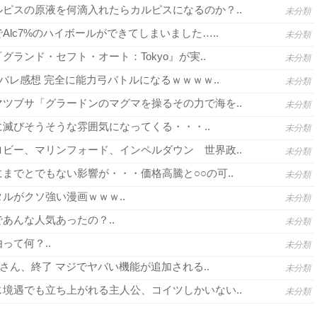
ピスの原液を何滴入れたらカルピスになるのか？..
未分類
lc7%のハイボールができてしまいました…..
未分類
グランド・セフト・オート：Tokyo』が実..
未分類
バレ感想 完全に能力弓バトルになるｗｗｗｗ..
未分類
ツブサ「グラードンのマグマを操るその力で海を..
未分類
滅びそうそうな雰囲気になってくる・・・..
未分類
ビー、マリンフォード、インペルダウン 世界政..
未分類
までとでもない影響が・・・価格高騰と○○の可..
未分類
ルがクソ強い漫画ｗｗｗ..
未分類
あんな人気あったの？..
未分類
って何？..
未分類
さん、終了 マジでヤバい機能が追加される..
未分類
境遇でも立ち上がれる主人公、コイツしかいない..
未分類