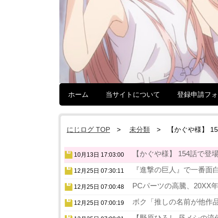
ホーム
当サイトについて
登録申請フォ
にじログ TOP
未分類
【かぐや様】 
【かぐや様】 154話で登
10月13日 17:03:00
『進撃の巨人』で一番面白
12月25日 07:30:11
PCパーツの高騰、20XX
12月25日 07:00:48
ボク「推しの名前が他作品
12月25日 07:00:19
【野原ひろし 昼メシの流儀