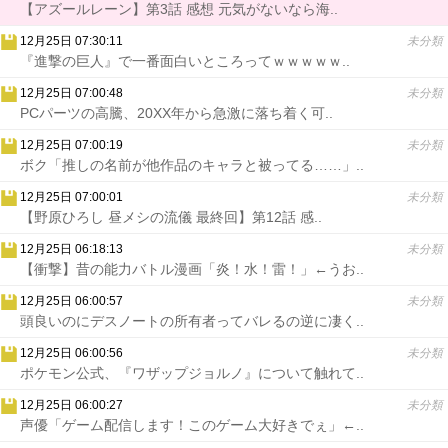
【アズールレーン】第3話 感想 元気がないなら海..
12月25日 07:30:11
未分類
『進撃の巨人』で一番面白いところってｗｗｗｗｗ..
12月25日 07:00:48
未分類
PCパーツの高騰、20XX年から急激に落ち着く可..
12月25日 07:00:19
未分類
ボク「推しの名前が他作品のキャラと被ってる……」..
12月25日 07:00:01
未分類
【野原ひろし 昼メシの流儀 最終回】第12話 感..
12月25日 06:18:13
未分類
【衝撃】昔の能力バトル漫画「炎！水！雷！」←うお..
12月25日 06:00:57
未分類
頭良いのにデスノートの所有者ってバレるの逆に凄く..
12月25日 06:00:56
未分類
ポケモン公式、『ワザップジョルノ』について触れて..
12月25日 06:00:27
未分類
声優「ゲーム配信します！このゲーム大好きでぇ」←..