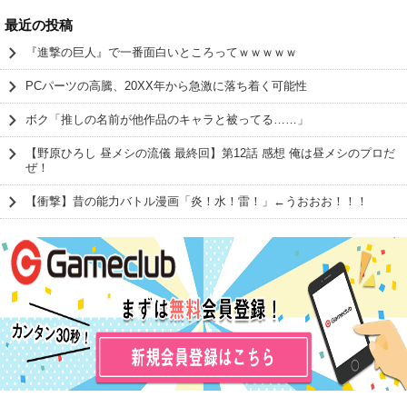
最近の投稿
『進撃の巨人』で一番面白いところってｗｗｗｗｗ
PCパーツの高騰、20XX年から急激に落ち着く可能性
ボク「推しの名前が他作品のキャラと被ってる……」
【野原ひろし 昼メシの流儀 最終回】第12話 感想 俺は昼メシのプロだ
ぜ！
【衝撃】昔の能力バトル漫画「炎！水！雷！」←うおおお！！！