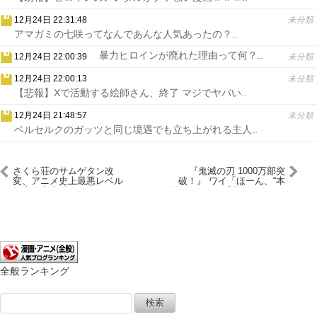
12月24日 22:31:48
未分類
アマガミの七咲ってなんであんな人気あったの？..
暴力ヒロインが廃れた理由って何？..
12月24日 22:00:39
未分類
12月24日 22:00:13
未分類
【悲報】Xで活動する絵師さん、終了 マジでヤバい..
12月24日 21:48:57
未分類
ベルセルクのガッツと同じ境遇でも立ち上がれる主人..
さくら荘のサムゲタン改
『鬼滅の刃 1000万部突
変、アニメ史上最悪レベル
破！』 ワイ「ほーん、“本
の大炎上事件ｗｗｗｗ
物”のジャンプ漫画みせたろ
うか？」→
全般ランキング
検
索: