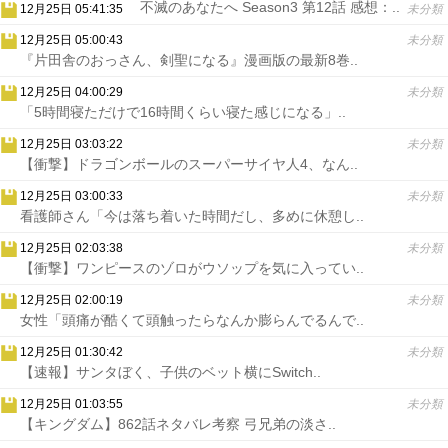
不滅のあなたへ Season3 第12話 感想：..
12月25日 05:41:35
未分類
12月25日 05:00:43
未分類
『片田舎のおっさん、剣聖になる』漫画版の最新8巻..
12月25日 04:00:29
未分類
「5時間寝ただけで16時間くらい寝た感じになる」..
12月25日 03:03:22
未分類
【衝撃】ドラゴンボールのスーパーサイヤ人4、なん..
12月25日 03:00:33
未分類
看護師さん「今は落ち着いた時間だし、多めに休憩し..
12月25日 02:03:38
未分類
【衝撃】ワンピースのゾロがウソップを気に入ってい..
12月25日 02:00:19
未分類
女性「頭痛が酷くて頭触ったらなんか膨らんでるんで..
12月25日 01:30:42
未分類
【速報】サンタぼく、子供のベット横にSwitch..
12月25日 01:03:55
未分類
【キングダム】862話ネタバレ考察 弓兄弟の淡さ..