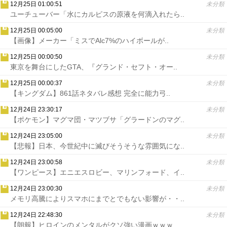
12月25日 01:00:51
未分類
ユーチューバー「水にカルピスの原液を何滴入れたら..
12月25日 00:05:00
未分類
【画像】メーカー「ミスでAlc7%のハイボールが..
12月25日 00:00:50
未分類
東京を舞台にしたGTA、『グランド・セフト・オー..
12月25日 00:00:37
未分類
【キングダム】861話ネタバレ感想 完全に能力弓..
12月24日 23:30:17
未分類
【ポケモン】マグマ団・マツブサ「グラードンのマグ..
12月24日 23:05:00
未分類
【悲報】日本、今世紀中に滅びそうそうな雰囲気にな..
12月24日 23:00:58
未分類
【ワンピース】エニエスロビー、マリンフォード、イ..
12月24日 23:00:30
未分類
メモリ高騰によりスマホにまでとでもない影響が・・..
12月24日 22:48:30
未分類
【朗報】ヒロインのメンタルがクソ強い漫画ｗｗｗ..