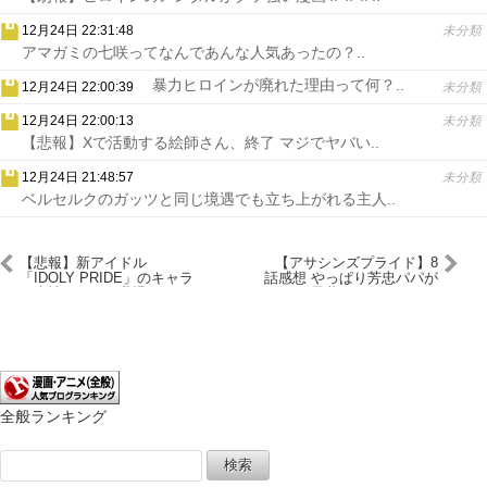
12月24日 22:31:48
未分類
アマガミの七咲ってなんであんな人気あったの？..
暴力ヒロインが廃れた理由って何？..
12月24日 22:00:39
未分類
12月24日 22:00:13
未分類
【悲報】Xで活動する絵師さん、終了 マジでヤバい..
12月24日 21:48:57
未分類
ベルセルクのガッツと同じ境遇でも立ち上がれる主人..
【悲報】新アイドル
【アサシンズプライド】8
「IDOLY PRIDE」のキャラ
話感想 やっぱり芳忠パパが
の表情がトイレ我慢してる
黒幕だったよ・・・
と話題にｗｗｗｗ
全般ランキング
検
索: