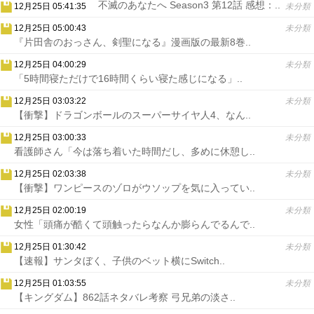
不滅のあなたへ Season3 第12話 感想：..
12月25日 05:41:35
未分類
12月25日 05:00:43
未分類
『片田舎のおっさん、剣聖になる』漫画版の最新8巻..
12月25日 04:00:29
未分類
「5時間寝ただけで16時間くらい寝た感じになる」..
12月25日 03:03:22
未分類
【衝撃】ドラゴンボールのスーパーサイヤ人4、なん..
12月25日 03:00:33
未分類
看護師さん「今は落ち着いた時間だし、多めに休憩し..
12月25日 02:03:38
未分類
【衝撃】ワンピースのゾロがウソップを気に入ってい..
12月25日 02:00:19
未分類
女性「頭痛が酷くて頭触ったらなんか膨らんでるんで..
12月25日 01:30:42
未分類
【速報】サンタぼく、子供のベット横にSwitch..
12月25日 01:03:55
未分類
【キングダム】862話ネタバレ考察 弓兄弟の淡さ..