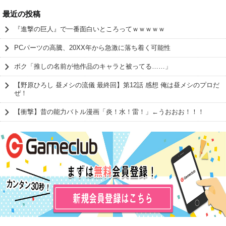
最近の投稿
『進撃の巨人』で一番面白いところってｗｗｗｗｗ
PCパーツの高騰、20XX年から急激に落ち着く可能性
ボク「推しの名前が他作品のキャラと被ってる……」
【野原ひろし 昼メシの流儀 最終回】第12話 感想 俺は昼メシのプロだ
ぜ！
【衝撃】昔の能力バトル漫画「炎！水！雷！」←うおおお！！！