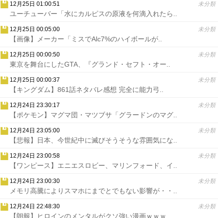
12月25日 01:00:51
未分類
ユーチューバー「水にカルピスの原液を何滴入れたら..
12月25日 00:05:00
未分類
【画像】メーカー「ミスでAlc7%のハイボールが..
12月25日 00:00:50
未分類
東京を舞台にしたGTA、『グランド・セフト・オー..
12月25日 00:00:37
未分類
【キングダム】861話ネタバレ感想 完全に能力弓..
12月24日 23:30:17
未分類
【ポケモン】マグマ団・マツブサ「グラードンのマグ..
12月24日 23:05:00
未分類
【悲報】日本、今世紀中に滅びそうそうな雰囲気にな..
12月24日 23:00:58
未分類
【ワンピース】エニエスロビー、マリンフォード、イ..
12月24日 23:00:30
未分類
メモリ高騰によりスマホにまでとでもない影響が・・..
12月24日 22:48:30
未分類
【朗報】ヒロインのメンタルがクソ強い漫画ｗｗｗ..