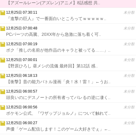
【アズールレーン(アズレン)アニメ】8話感想 共..
12月25日 07:30:11
未分類
『進撃の巨人』で一番面白いところってｗｗｗｗｗ..
12月25日 07:00:48
未分類
PCパーツの高騰、20XX年から急激に落ち着く可..
12月25日 07:00:19
未分類
ボク「推しの名前が他作品のキャラと被ってる……」..
12月25日 07:00:01
未分類
【野原ひろし 昼メシの流儀 最終回】第12話 感..
12月25日 06:18:13
未分類
【衝撃】昔の能力バトル漫画「炎！水！雷！」←うお..
12月25日 06:00:57
未分類
頭良いのにデスノートの所有者ってバレるの逆に凄く..
12月25日 06:00:56
未分類
ポケモン公式、『ワザップジョルノ』について触れて..
12月25日 06:00:27
未分類
声優「ゲーム配信します！このゲーム大好きでぇ」←..