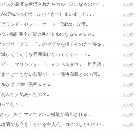
ピスの原液を何滴入れたらカルピスになるのか？..
未分類
lc7%のハイボールができてしまいました…..
未分類
グランド・セフト・オート：Tokyo』が実..
未分類
バレ感想 完全に能力弓バトルになるｗｗｗｗ..
未分類
ツブサ「グラードンのマグマを操るその力で海を..
未分類
滅びそうそうな雰囲気になってくる・・・..
未分類
ビー、マリンフォード、インペルダウン 世界政..
未分類
までとでもない影響が・・・価格高騰と○○の可..
未分類
ルがクソ強い漫画ｗｗｗ..
未分類
あんな人気あったの？..
未分類
って何？..
未分類
さん、終了 マジでヤバい機能が追加される..
未分類
境遇でも立ち上がれる主人公、コイツしかいない..
未分類