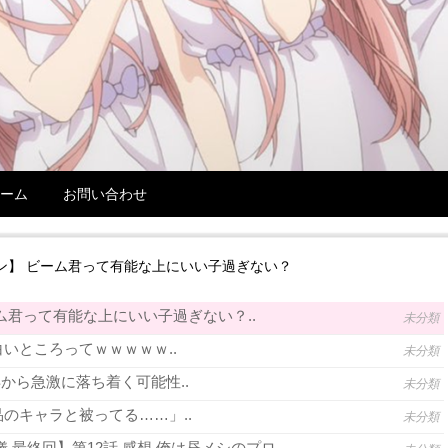
ーム
お問い合わせ
ン】 ビーム君って有能な上にいい子過ぎない？
ム君って有能な上にいい子過ぎない？..
未分類
いところってｗｗｗｗｗ..
未分類
年から急激に落ち着く可能性..
未分類
のキャラと被ってる……」..
未分類
 最終回】第12話 感想 俺は昼メシのプロ..