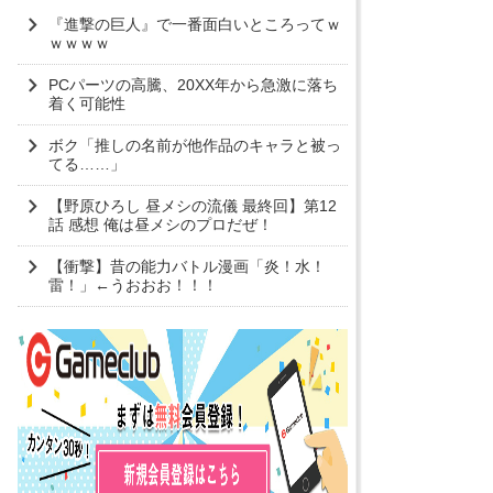
『進撃の巨人』で一番面白いところってｗ
ｗｗｗｗ
PCパーツの高騰、20XX年から急激に落ち
着く可能性
ボク「推しの名前が他作品のキャラと被っ
てる……」
【野原ひろし 昼メシの流儀 最終回】第12
話 感想 俺は昼メシのプロだぜ！
【衝撃】昔の能力バトル漫画「炎！水！
雷！」←うおおお！！！