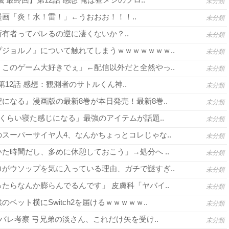
未分類
画「炎！水！雷！」←うおおお！！！..
未分類
有者ってバレるの逆に凄くないか？..
未分類
ジョルノ』について触れてしまうｗｗｗｗｗｗｗ..
未分類
このゲーム大好きでぇ」←配信以外だと全然やっ..
未分類
3 第12話 感想：観測者のサトルくん神..
未分類
になる』漫画版の最新8巻が本日発売！最新8巻..
未分類
間くらい寝た感じになる」最強のアイテムが話題..
未分類
スーパーサイヤ人4、なんかちょっとコレじゃな..
未分類
た時間だし、多めに休憩しておこう」→処分へ ..
未分類
がウソップを気に入っている理由、ガチで謎すぎ..
未分類
たらなんか膨らんでるんです」 皮膚科「ヤバイ..
未分類
ベット横にSwitch2を届けるｗｗｗｗｗ..
未分類
バレ考察 弓兄弟の淡さん、これだけ矢を受け..
未分類