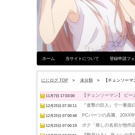
ホーム
当サイトについて
登録申請フォ
にじログ TOP
未分類
【チェンソーマ
【チェンソーマン】 ビー
11月7日 17:03:00
『進撃の巨人』で一番面白
12月25日 07:30:11
PCパーツの高騰、20XX
12月25日 07:00:48
ボク「推しの名前が他作品
12月25日 07:00:19
【野原ひろし 昼メシの流儀