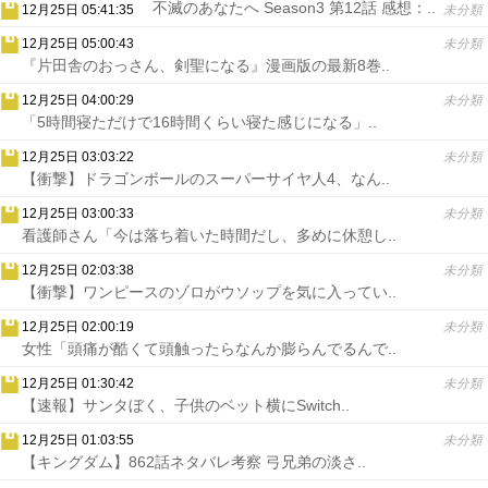
不滅のあなたへ Season3 第12話 感想：..
12月25日 05:41:35
未分類
12月25日 05:00:43
未分類
『片田舎のおっさん、剣聖になる』漫画版の最新8巻..
12月25日 04:00:29
未分類
「5時間寝ただけで16時間くらい寝た感じになる」..
12月25日 03:03:22
未分類
【衝撃】ドラゴンボールのスーパーサイヤ人4、なん..
12月25日 03:00:33
未分類
看護師さん「今は落ち着いた時間だし、多めに休憩し..
12月25日 02:03:38
未分類
【衝撃】ワンピースのゾロがウソップを気に入ってい..
12月25日 02:00:19
未分類
女性「頭痛が酷くて頭触ったらなんか膨らんでるんで..
12月25日 01:30:42
未分類
【速報】サンタぼく、子供のベット横にSwitch..
12月25日 01:03:55
未分類
【キングダム】862話ネタバレ考察 弓兄弟の淡さ..