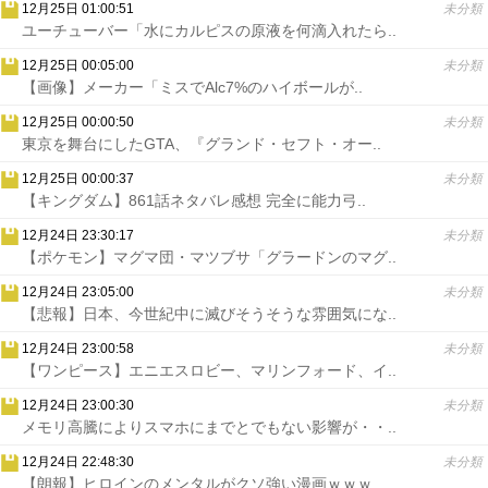
12月25日 01:00:51
未分類
ユーチューバー「水にカルピスの原液を何滴入れたら..
12月25日 00:05:00
未分類
【画像】メーカー「ミスでAlc7%のハイボールが..
12月25日 00:00:50
未分類
東京を舞台にしたGTA、『グランド・セフト・オー..
12月25日 00:00:37
未分類
【キングダム】861話ネタバレ感想 完全に能力弓..
12月24日 23:30:17
未分類
【ポケモン】マグマ団・マツブサ「グラードンのマグ..
12月24日 23:05:00
未分類
【悲報】日本、今世紀中に滅びそうそうな雰囲気にな..
12月24日 23:00:58
未分類
【ワンピース】エニエスロビー、マリンフォード、イ..
12月24日 23:00:30
未分類
メモリ高騰によりスマホにまでとでもない影響が・・..
12月24日 22:48:30
未分類
【朗報】ヒロインのメンタルがクソ強い漫画ｗｗｗ..