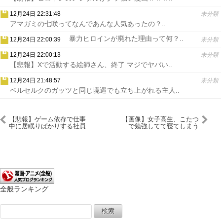
12月24日 22:31:48
未分類
アマガミの七咲ってなんであんな人気あったの？..
暴力ヒロインが廃れた理由って何？..
12月24日 22:00:39
未分類
12月24日 22:00:13
未分類
【悲報】Xで活動する絵師さん、終了 マジでヤバい..
12月24日 21:48:57
未分類
ベルセルクのガッツと同じ境遇でも立ち上がれる主人..
【悲報】ゲーム依存で仕事
【画像】女子高生、こたつ
中に居眠りばかりする社員
で勉強してて寝てしまう
を解雇したら母親が逆切
れ。慰謝料100万円請求。
どうしたらいいの
か・・・・
全般ランキング
検
索: