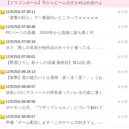
【ドラゴンボール】手からビーム出すかめはめ波のよ..
12月25日 07:30:11
未分類
『進撃の巨人』で一番面白いところってｗｗｗｗｗ..
12月25日 07:00:48
未分類
PCパーツの高騰、20XX年から急激に落ち着く可..
12月25日 07:00:19
未分類
ボク「推しの名前が他作品のキャラと被ってる……」..
12月25日 07:00:01
未分類
【野原ひろし 昼メシの流儀 最終回】第12話 感..
12月25日 06:18:13
未分類
【衝撃】昔の能力バトル漫画「炎！水！雷！」←うお..
12月25日 06:00:57
未分類
頭良いのにデスノートの所有者ってバレるの逆に凄く..
12月25日 06:00:56
未分類
ポケモン公式、『ワザップジョルノ』について触れて..
12月25日 06:00:27
未分類
声優「ゲーム配信します！このゲーム大好きでぇ」←..