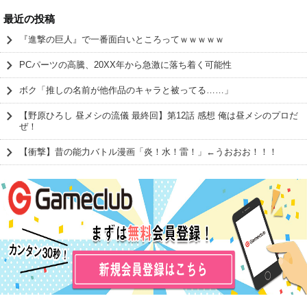
最近の投稿
『進撃の巨人』で一番面白いところってｗｗｗｗｗ
PCパーツの高騰、20XX年から急激に落ち着く可能性
ボク「推しの名前が他作品のキャラと被ってる……」
【野原ひろし 昼メシの流儀 最終回】第12話 感想 俺は昼メシのプロだ
ぜ！
【衝撃】昔の能力バトル漫画「炎！水！雷！」←うおおお！！！