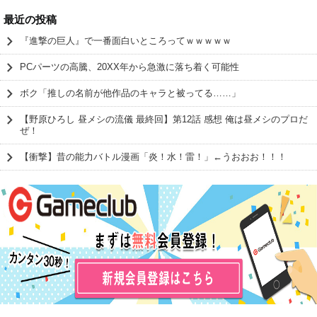
最近の投稿
『進撃の巨人』で一番面白いところってｗｗｗｗｗ
PCパーツの高騰、20XX年から急激に落ち着く可能性
ボク「推しの名前が他作品のキャラと被ってる……」
【野原ひろし 昼メシの流儀 最終回】第12話 感想 俺は昼メシのプロだ
ぜ！
【衝撃】昔の能力バトル漫画「炎！水！雷！」←うおおお！！！