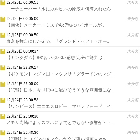
12月25日 01:00:51
未分類
ユーチューバー「水にカルピスの原液を何滴入れたら..
12月25日 00:05:00
未分類
【画像】メーカー「ミスでAlc7%のハイボールが..
12月25日 00:00:50
未分類
東京を舞台にしたGTA、『グランド・セフト・オー..
12月25日 00:00:37
未分類
【キングダム】861話ネタバレ感想 完全に能力弓..
12月24日 23:30:17
未分類
【ポケモン】マグマ団・マツブサ「グラードンのマグ..
12月24日 23:05:00
未分類
【悲報】日本、今世紀中に滅びそうそうな雰囲気にな..
12月24日 23:00:58
未分類
【ワンピース】エニエスロビー、マリンフォード、イ..
12月24日 23:00:30
未分類
メモリ高騰によりスマホにまでとでもない影響が・・..
12月24日 22:48:30
未分類
【朗報】ヒロインのメンタルがクソ強い漫画ｗｗｗ..