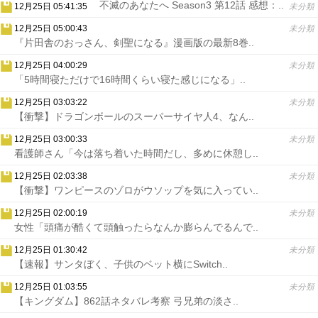
不滅のあなたへ Season3 第12話 感想：..
12月25日 05:41:35
未分類
12月25日 05:00:43
未分類
『片田舎のおっさん、剣聖になる』漫画版の最新8巻..
12月25日 04:00:29
未分類
「5時間寝ただけで16時間くらい寝た感じになる」..
12月25日 03:03:22
未分類
【衝撃】ドラゴンボールのスーパーサイヤ人4、なん..
12月25日 03:00:33
未分類
看護師さん「今は落ち着いた時間だし、多めに休憩し..
12月25日 02:03:38
未分類
【衝撃】ワンピースのゾロがウソップを気に入ってい..
12月25日 02:00:19
未分類
女性「頭痛が酷くて頭触ったらなんか膨らんでるんで..
12月25日 01:30:42
未分類
【速報】サンタぼく、子供のベット横にSwitch..
12月25日 01:03:55
未分類
【キングダム】862話ネタバレ考察 弓兄弟の淡さ..