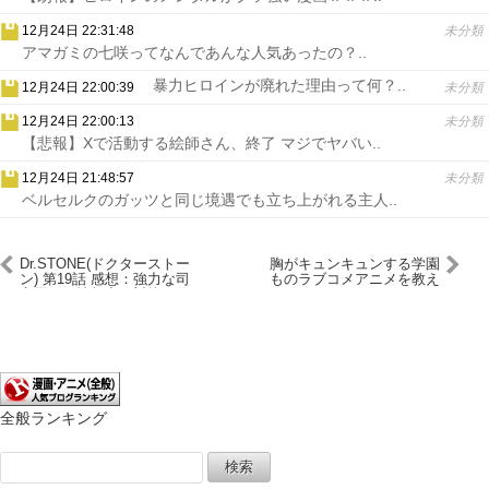
12月24日 22:31:48
未分類
アマガミの七咲ってなんであんな人気あったの？..
暴力ヒロインが廃れた理由って何？..
12月24日 22:00:39
未分類
12月24日 22:00:13
未分類
【悲報】Xで活動する絵師さん、終了 マジでヤバい..
12月24日 21:48:57
未分類
ベルセルクのガッツと同じ境遇でも立ち上がれる主人..
Dr.STONE(ドクターストー
胸がキュンキュンする学園
ン) 第19話 感想：強力な司
ものラブコメアニメを教え
帝国には情報力で対抗！作
て
ってる時間大丈夫？
全般ランキング
検
索: