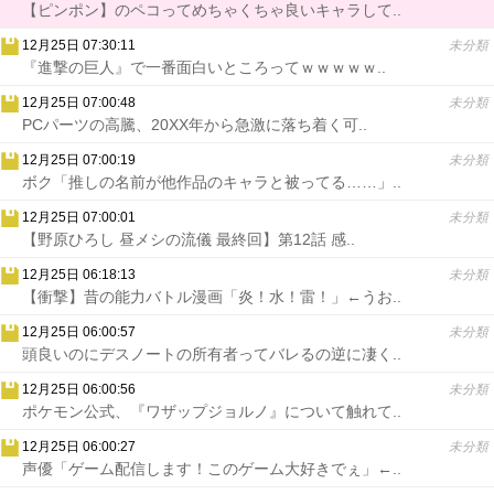
【ピンポン】のペコってめちゃくちゃ良いキャラして..
12月25日 07:30:11
未分類
『進撃の巨人』で一番面白いところってｗｗｗｗｗ..
12月25日 07:00:48
未分類
PCパーツの高騰、20XX年から急激に落ち着く可..
12月25日 07:00:19
未分類
ボク「推しの名前が他作品のキャラと被ってる……」..
12月25日 07:00:01
未分類
【野原ひろし 昼メシの流儀 最終回】第12話 感..
12月25日 06:18:13
未分類
【衝撃】昔の能力バトル漫画「炎！水！雷！」←うお..
12月25日 06:00:57
未分類
頭良いのにデスノートの所有者ってバレるの逆に凄く..
12月25日 06:00:56
未分類
ポケモン公式、『ワザップジョルノ』について触れて..
12月25日 06:00:27
未分類
声優「ゲーム配信します！このゲーム大好きでぇ」←..