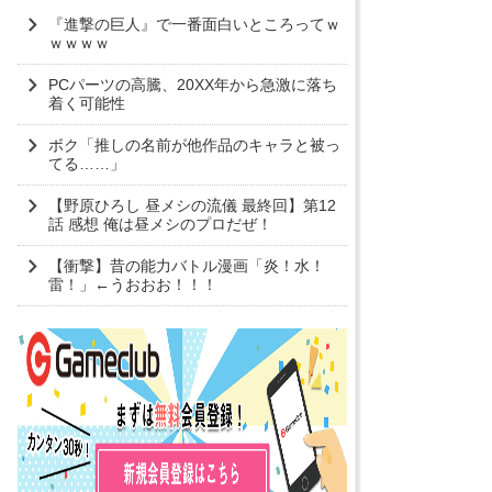
『進撃の巨人』で一番面白いところってｗ
ｗｗｗｗ
PCパーツの高騰、20XX年から急激に落ち
着く可能性
ボク「推しの名前が他作品のキャラと被っ
てる……」
【野原ひろし 昼メシの流儀 最終回】第12
話 感想 俺は昼メシのプロだぜ！
【衝撃】昔の能力バトル漫画「炎！水！
雷！」←うおおお！！！