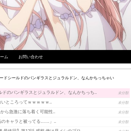
ーム
お問い合わせ
ソードシールドのバンギラスとジュラルドン、なんかちっちゃい
ルドのバンギラスとジュラルドン、なんかちっち..
未分類
いところってｗｗｗｗｗ..
未分類
年から急激に落ち着く可能性..
未分類
のキャラと被ってる……」..
未分類
 最終回】第12話 感想 俺は昼メシのプロ..