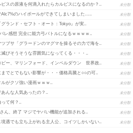
ピスの原液を何滴入れたらカルピスになるのか？..
未分類
lc7%のハイボールができてしまいました…..
未分類
グランド・セフト・オート：Tokyo』が実..
未分類
バレ感想 完全に能力弓バトルになるｗｗｗｗ..
未分類
ツブサ「グラードンのマグマを操るその力で海を..
未分類
滅びそうそうな雰囲気になってくる・・・..
未分類
ビー、マリンフォード、インペルダウン 世界政..
未分類
までとでもない影響が・・・価格高騰と○○の可..
未分類
ルがクソ強い漫画ｗｗｗ..
未分類
あんな人気あったの？..
未分類
って何？..
未分類
さん、終了 マジでヤバい機能が追加される..
未分類
境遇でも立ち上がれる主人公、コイツしかいない..
未分類