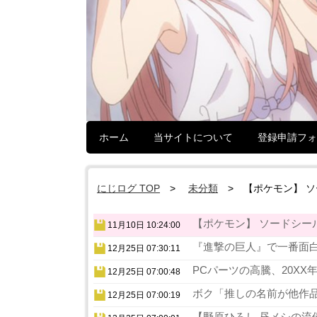
ホーム
当サイトについて
登録申請フォ
にじログ TOP
未分類
【ポケモン】 
【ポケモン】 ソードシー
11月10日 10:24:00
『進撃の巨人』で一番面白
12月25日 07:30:11
PCパーツの高騰、20XX
12月25日 07:00:48
ボク「推しの名前が他作品
12月25日 07:00:19
【野原ひろし 昼メシの流儀