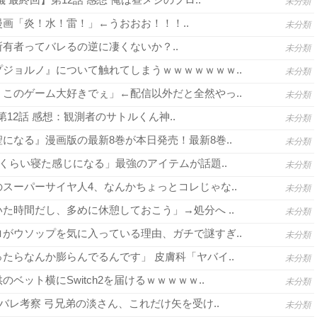
未分類
画「炎！水！雷！」←うおおお！！！..
未分類
有者ってバレるの逆に凄くないか？..
未分類
ジョルノ』について触れてしまうｗｗｗｗｗｗｗ..
未分類
このゲーム大好きでぇ」←配信以外だと全然やっ..
未分類
3 第12話 感想：観測者のサトルくん神..
未分類
になる』漫画版の最新8巻が本日発売！最新8巻..
未分類
間くらい寝た感じになる」最強のアイテムが話題..
未分類
スーパーサイヤ人4、なんかちょっとコレじゃな..
未分類
た時間だし、多めに休憩しておこう」→処分へ ..
未分類
がウソップを気に入っている理由、ガチで謎すぎ..
未分類
たらなんか膨らんでるんです」 皮膚科「ヤバイ..
未分類
ベット横にSwitch2を届けるｗｗｗｗｗ..
未分類
バレ考察 弓兄弟の淡さん、これだけ矢を受け..
未分類