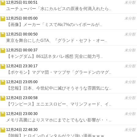
12月25日 01:00:51
未分類
ユーチューバー「水にカルピスの原液を何滴入れたら..
12月25日 00:05:00
未分類
【画像】メーカー「ミスでAlc7%のハイボールが..
12月25日 00:00:50
未分類
東京を舞台にしたGTA、『グランド・セフト・オー..
12月25日 00:00:37
未分類
【キングダム】861話ネタバレ感想 完全に能力弓..
12月24日 23:30:17
未分類
【ポケモン】マグマ団・マツブサ「グラードンのマグ..
12月24日 23:05:00
未分類
【悲報】日本、今世紀中に滅びそうそうな雰囲気にな..
12月24日 23:00:58
未分類
【ワンピース】エニエスロビー、マリンフォード、イ..
12月24日 23:00:30
未分類
メモリ高騰によりスマホにまでとでもない影響が・・..
12月24日 22:48:30
未分類
【朗報】ヒロインのメンタルがクソ強い漫画ｗｗｗ..