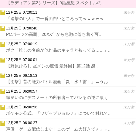
【ラディアン第2シリーズ】9話感想 スペクトルの..
12月25日 07:30:11
未分類
『進撃の巨人』で一番面白いところってｗｗｗｗｗ..
12月25日 07:00:48
未分類
PCパーツの高騰、20XX年から急激に落ち着く可..
12月25日 07:00:19
未分類
ボク「推しの名前が他作品のキャラと被ってる……」..
12月25日 07:00:01
未分類
【野原ひろし 昼メシの流儀 最終回】第12話 感..
12月25日 06:18:13
未分類
【衝撃】昔の能力バトル漫画「炎！水！雷！」←うお..
12月25日 06:00:57
未分類
頭良いのにデスノートの所有者ってバレるの逆に凄く..
12月25日 06:00:56
未分類
ポケモン公式、『ワザップジョルノ』について触れて..
12月25日 06:00:27
未分類
声優「ゲーム配信します！このゲーム大好きでぇ」←..