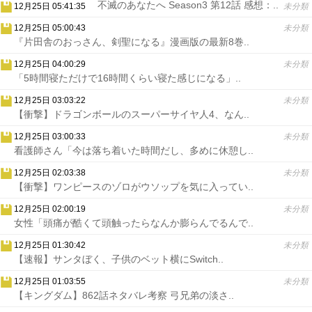
不滅のあなたへ Season3 第12話 感想：..
12月25日 05:41:35
未分類
12月25日 05:00:43
未分類
『片田舎のおっさん、剣聖になる』漫画版の最新8巻..
12月25日 04:00:29
未分類
「5時間寝ただけで16時間くらい寝た感じになる」..
12月25日 03:03:22
未分類
【衝撃】ドラゴンボールのスーパーサイヤ人4、なん..
12月25日 03:00:33
未分類
看護師さん「今は落ち着いた時間だし、多めに休憩し..
12月25日 02:03:38
未分類
【衝撃】ワンピースのゾロがウソップを気に入ってい..
12月25日 02:00:19
未分類
女性「頭痛が酷くて頭触ったらなんか膨らんでるんで..
12月25日 01:30:42
未分類
【速報】サンタぼく、子供のベット横にSwitch..
12月25日 01:03:55
未分類
【キングダム】862話ネタバレ考察 弓兄弟の淡さ..