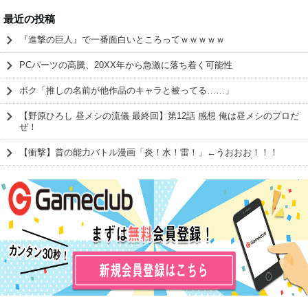
最近の投稿
『進撃の巨人』で一番面白いところってｗｗｗｗｗ
PCパーツの高騰、20XX年から急激に落ち着く可能性
ボク「推しの名前が他作品のキャラと被ってる……」
【野原ひろし 昼メシの流儀 最終回】第12話 感想 俺は昼メシのプロだ
ぜ！
【衝撃】昔の能力バトル漫画「炎！水！雷！」←うおおお！！！