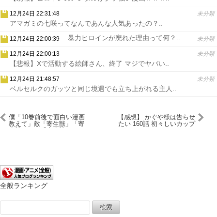
12月24日 22:31:48
未分類
アマガミの七咲ってなんであんな人気あったの？..
暴力ヒロインが廃れた理由って何？..
12月24日 22:00:39
未分類
12月24日 22:00:13
未分類
【悲報】Xで活動する絵師さん、終了 マジでヤバい..
12月24日 21:48:57
未分類
ベルセルクのガッツと同じ境遇でも立ち上がれる主人..
僕「10巻前後で面白い漫画
【感想】 かぐや様は告らせ
教えて」敵「寄生獣」「寄
たい 160話 初々しいカップ
生獣だろ」「寄生獣です
ルのイチャイチャトークが
ね」
エモ過ぎる！そしてついに
○○バレ 【ネタバレ】
全般ランキング
検
索: