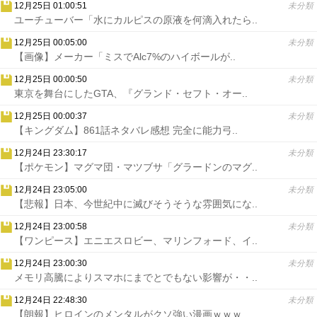
12月25日 01:00:51
未分類
ユーチューバー「水にカルピスの原液を何滴入れたら..
12月25日 00:05:00
未分類
【画像】メーカー「ミスでAlc7%のハイボールが..
12月25日 00:00:50
未分類
東京を舞台にしたGTA、『グランド・セフト・オー..
12月25日 00:00:37
未分類
【キングダム】861話ネタバレ感想 完全に能力弓..
12月24日 23:30:17
未分類
【ポケモン】マグマ団・マツブサ「グラードンのマグ..
12月24日 23:05:00
未分類
【悲報】日本、今世紀中に滅びそうそうな雰囲気にな..
12月24日 23:00:58
未分類
【ワンピース】エニエスロビー、マリンフォード、イ..
12月24日 23:00:30
未分類
メモリ高騰によりスマホにまでとでもない影響が・・..
12月24日 22:48:30
未分類
【朗報】ヒロインのメンタルがクソ強い漫画ｗｗｗ..