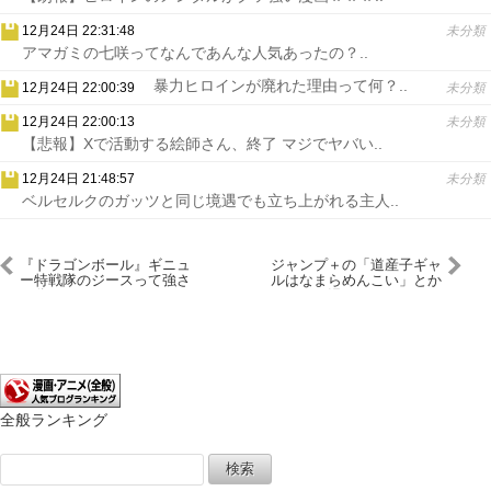
12月24日 22:31:48
未分類
アマガミの七咲ってなんであんな人気あったの？..
暴力ヒロインが廃れた理由って何？..
12月24日 22:00:39
未分類
12月24日 22:00:13
未分類
【悲報】Xで活動する絵師さん、終了 マジでヤバい..
12月24日 21:48:57
未分類
ベルセルクのガッツと同じ境遇でも立ち上がれる主人..
『ドラゴンボール』ギニュ
ジャンプ＋の「道産子ギャ
ー特戦隊のジースって強さ
ルはなまらめんこい」とか
が分からないまま死んだけ
いう漫画ｗｗｗｗｗｗ
ど
全般ランキング
検
索: