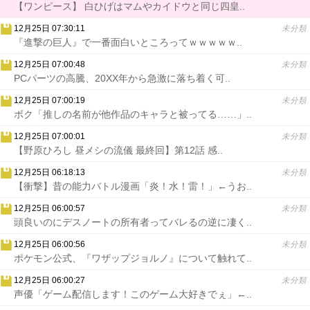
【ワンピース】 白ひげはマムやカイドウと同じ四皇..
12月25日 07:30:11
未分類
『進撃の巨人』で一番面白いところってｗｗｗｗｗ..
12月25日 07:00:48
未分類
PCパーツの高騰、20XX年から急激に落ち着く可..
12月25日 07:00:19
未分類
ボク「推しの名前が他作品のキャラと被ってる……」..
12月25日 07:00:01
未分類
【野原ひろし 昼メシの流儀 最終回】第12話 感..
12月25日 06:18:13
未分類
【衝撃】昔の能力バトル漫画「炎！水！雷！」←うお..
12月25日 06:00:57
未分類
頭良いのにデスノートの所有者ってバレるの逆に凄く..
12月25日 06:00:56
未分類
ポケモン公式、『ワザップジョルノ』について触れて..
12月25日 06:00:27
未分類
声優「ゲーム配信します！このゲーム大好きでぇ」←..