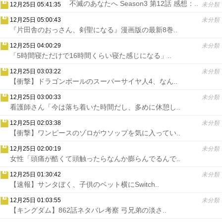
不滅のあなたへ Season3 第12話 感想：..
12月25日 05:41:35
未分類
12月25日 05:00:43
未分類
『片田舎のおっさん、剣聖になる』漫画版の最新8巻..
12月25日 04:00:29
未分類
「5時間寝ただけで16時間くらい寝た感じになる」..
12月25日 03:03:22
未分類
【衝撃】ドラゴンボールのスーパーサイヤ人4、なん..
12月25日 03:00:33
未分類
看護師さん「今は落ち着いた時間だし、多めに休憩し..
12月25日 02:03:38
未分類
【衝撃】ワンピースのゾロがウソップを気に入ってい..
12月25日 02:00:19
未分類
女性「頭痛が酷くて頭触ったらなんか膨らんでるんで..
12月25日 01:30:42
未分類
【速報】サンタぼく、子供のベット横にSwitch..
12月25日 01:03:55
未分類
【キングダム】862話ネタバレ考察 弓兄弟の淡さ..