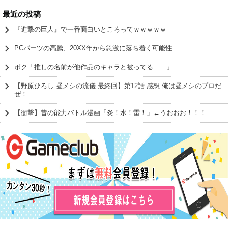
最近の投稿
『進撃の巨人』で一番面白いところってｗｗｗｗｗ
PCパーツの高騰、20XX年から急激に落ち着く可能性
ボク「推しの名前が他作品のキャラと被ってる……」
【野原ひろし 昼メシの流儀 最終回】第12話 感想 俺は昼メシのプロだ
ぜ！
【衝撃】昔の能力バトル漫画「炎！水！雷！」←うおおお！！！