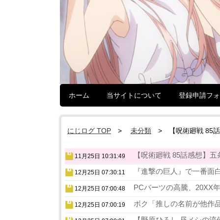
ホーム
当サイトについて
登録申請フォ
にじログ TOP
未分類
【呪術廻戦 8
【呪術廻戦 85話感想】五
11月25日 10:31:49
『進撃の巨人』で一番面白
12月25日 07:30:11
PCパーツの高騰、20XX
12月25日 07:00:48
ボク「推しの名前が他作品
12月25日 07:00:19
【野原ひろし 昼メシの流儀