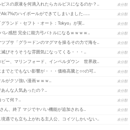
ピスの原液を何滴入れたらカルピスになるのか？..
未分類
lc7%のハイボールができてしまいました…..
未分類
グランド・セフト・オート：Tokyo』が実..
未分類
バレ感想 完全に能力弓バトルになるｗｗｗｗ..
未分類
ツブサ「グラードンのマグマを操るその力で海を..
未分類
滅びそうそうな雰囲気になってくる・・・..
未分類
ビー、マリンフォード、インペルダウン 世界政..
未分類
までとでもない影響が・・・価格高騰と○○の可..
未分類
ルがクソ強い漫画ｗｗｗ..
未分類
あんな人気あったの？..
未分類
って何？..
未分類
さん、終了 マジでヤバい機能が追加される..
未分類
境遇でも立ち上がれる主人公、コイツしかいない..
未分類