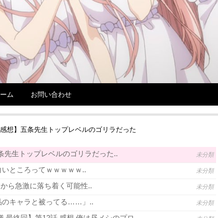
ーム
お問い合わせ
5話感想】五条先生トップレベルのゴリラだった
条先生トップレベルのゴリラだった..
未分類
いところってｗｗｗｗｗ..
未分類
年から急激に落ち着く可能性..
未分類
のキャラと被ってる……」..
未分類
 最終回】第12話 感想 俺は昼メシのプロ..