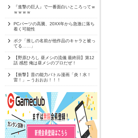
『進撃の巨人』で一番面白いところってｗ
ｗｗｗｗ
PCパーツの高騰、20XX年から急激に落ち
着く可能性
ボク「推しの名前が他作品のキャラと被っ
てる……」
【野原ひろし 昼メシの流儀 最終回】第12
話 感想 俺は昼メシのプロだぜ！
【衝撃】昔の能力バトル漫画「炎！水！
雷！」←うおおお！！！