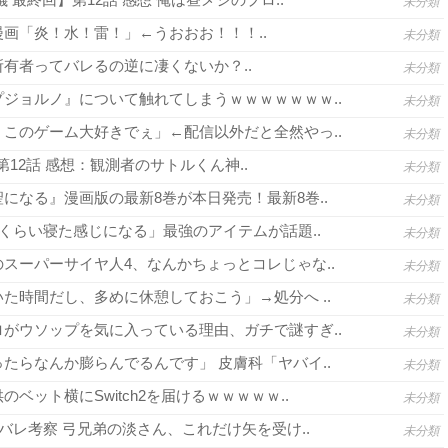
未分類
画「炎！水！雷！」←うおおお！！！..
未分類
有者ってバレるの逆に凄くないか？..
未分類
ジョルノ』について触れてしまうｗｗｗｗｗｗｗ..
未分類
このゲーム大好きでぇ」←配信以外だと全然やっ..
未分類
3 第12話 感想：観測者のサトルくん神..
未分類
になる』漫画版の最新8巻が本日発売！最新8巻..
未分類
間くらい寝た感じになる」最強のアイテムが話題..
未分類
スーパーサイヤ人4、なんかちょっとコレじゃな..
未分類
た時間だし、多めに休憩しておこう」→処分へ ..
未分類
がウソップを気に入っている理由、ガチで謎すぎ..
未分類
たらなんか膨らんでるんです」 皮膚科「ヤバイ..
未分類
ベット横にSwitch2を届けるｗｗｗｗｗ..
未分類
バレ考察 弓兄弟の淡さん、これだけ矢を受け..
未分類