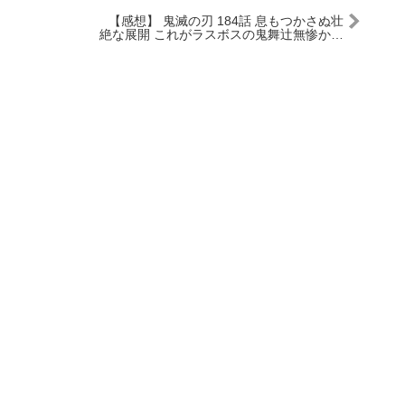
【感想】 鬼滅の刃 184話 息もつかさぬ壮
絶な展開 これがラスボスの鬼舞辻無惨か…
【ネタバレ】