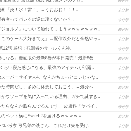
未分類
画「炎！水！雷！」←うおおお！！！..
未分類
有者ってバレるの逆に凄くないか？..
未分類
ジョルノ』について触れてしまうｗｗｗｗｗｗｗ..
未分類
このゲーム大好きでぇ」←配信以外だと全然やっ..
未分類
3 第12話 感想：観測者のサトルくん神..
未分類
になる』漫画版の最新8巻が本日発売！最新8巻..
未分類
間くらい寝た感じになる」最強のアイテムが話題..
未分類
スーパーサイヤ人4、なんかちょっとコレじゃな..
未分類
た時間だし、多めに休憩しておこう」→処分へ ..
未分類
がウソップを気に入っている理由、ガチで謎すぎ..
未分類
たらなんか膨らんでるんです」 皮膚科「ヤバイ..
未分類
ベット横にSwitch2を届けるｗｗｗｗｗ..
未分類
バレ考察 弓兄弟の淡さん、これだけ矢を受け..
未分類