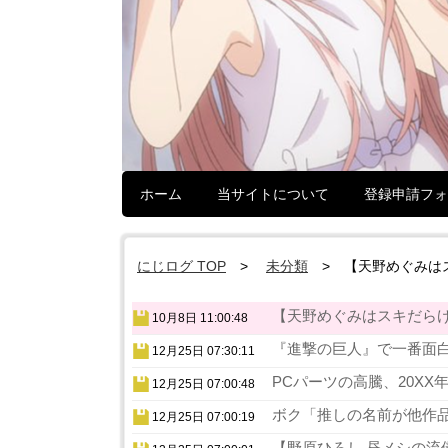
ホーム
当サイトについて
登録申請フォ
にじログ TOP
未分類
【天野めぐみは
【天野めぐみはスキだらけ
10月8日 11:00:48
『進撃の巨人』で一番面白
12月25日 07:30:11
PCパーツの高騰、20XX
12月25日 07:00:48
ボク「推しの名前が他作品
12月25日 07:00:19
【野原ひろし 昼メシの流儀