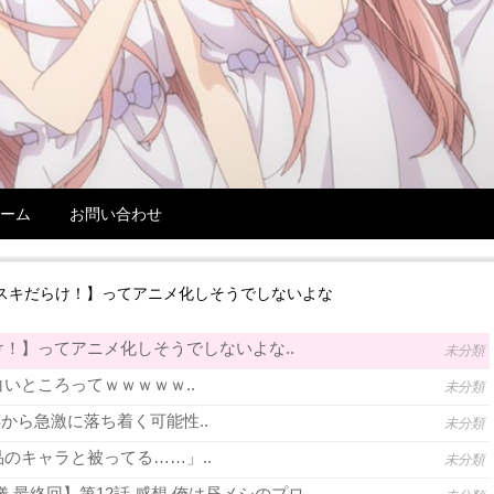
ーム
お問い合わせ
スキだらけ！】ってアニメ化しそうでしないよな
！】ってアニメ化しそうでしないよな..
未分類
いところってｗｗｗｗｗ..
未分類
年から急激に落ち着く可能性..
未分類
のキャラと被ってる……」..
未分類
 最終回】第12話 感想 俺は昼メシのプロ..