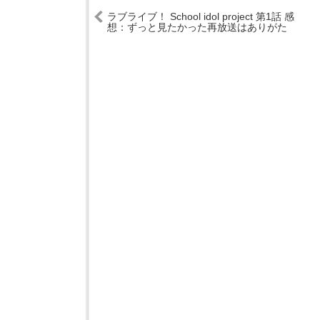
ラブライブ！ School idol project 第1話 感
想：ずっと見たかった再放送はありがた
い！