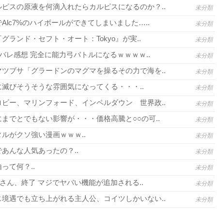
ピスの原液を何滴入れたらカルピスになるのか？..
未分類
lc7%のハイボールができてしまいました…..
未分類
グランド・セフト・オート：Tokyo』が実..
未分類
バレ感想 完全に能力弓バトルになるｗｗｗｗ..
未分類
ツブサ「グラードンのマグマを操るその力で海を..
未分類
滅びそうそうな雰囲気になってくる・・・..
未分類
ビー、マリンフォード、インペルダウン 世界政..
未分類
までとでもない影響が・・・価格高騰と○○の可..
未分類
ルがクソ強い漫画ｗｗｗ..
未分類
あんな人気あったの？..
未分類
って何？..
未分類
さん、終了 マジでヤバい機能が追加される..
未分類
境遇でも立ち上がれる主人公、コイツしかいない..
未分類