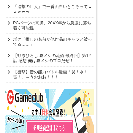
『進撃の巨人』で一番面白いところってｗ
ｗｗｗｗ
PCパーツの高騰、20XX年から急激に落ち
着く可能性
ボク「推しの名前が他作品のキャラと被っ
てる……」
【野原ひろし 昼メシの流儀 最終回】第12
話 感想 俺は昼メシのプロだぜ！
【衝撃】昔の能力バトル漫画「炎！水！
雷！」←うおおお！！！