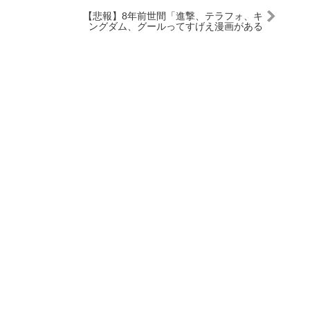
【悲報】8年前世間「進撃、テラフォ、キ
ングダム、グールってすげえ漫画がある
ぞ！」←結果ｗｗｗ