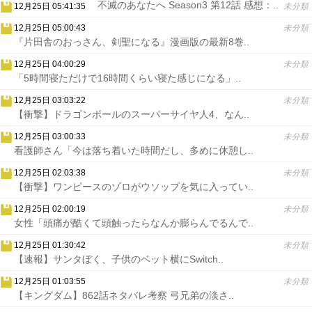
不滅のあなたへ Season3 第12話 感想：..
12月25日 05:41:35
未分類
12月25日 05:00:43
未分類
『片田舎のおっさん、剣聖になる』漫画版の最新8巻..
12月25日 04:00:29
未分類
「5時間寝ただけで16時間くらい寝た感じになる」..
12月25日 03:03:22
未分類
【衝撃】ドラゴンボールのスーパーサイヤ人4、なん..
12月25日 03:00:33
未分類
看護師さん「今は落ち着いた時間だし、多めに休憩し..
12月25日 02:03:38
未分類
【衝撃】ワンピースのゾロがウソップを気に入ってい..
12月25日 02:00:19
未分類
女性「頭痛が酷くて頭触ったらなんか膨らんでるんで..
12月25日 01:30:42
未分類
【速報】サンタぼく、子供のベット横にSwitch..
12月25日 01:03:55
未分類
【キングダム】862話ネタバレ考察 弓兄弟の淡さ..