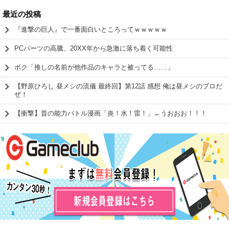
最近の投稿
『進撃の巨人』で一番面白いところってｗｗｗｗｗ
PCパーツの高騰、20XX年から急激に落ち着く可能性
ボク「推しの名前が他作品のキャラと被ってる……」
【野原ひろし 昼メシの流儀 最終回】第12話 感想 俺は昼メシのプロだ
ぜ！
【衝撃】昔の能力バトル漫画「炎！水！雷！」←うおおお！！！