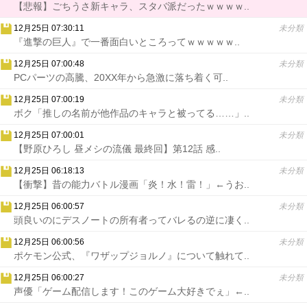
【悲報】ごちうさ新キャラ、スタバ派だったｗｗｗｗ..
12月25日 07:30:11
未分類
『進撃の巨人』で一番面白いところってｗｗｗｗｗ..
12月25日 07:00:48
未分類
PCパーツの高騰、20XX年から急激に落ち着く可..
12月25日 07:00:19
未分類
ボク「推しの名前が他作品のキャラと被ってる……」..
12月25日 07:00:01
未分類
【野原ひろし 昼メシの流儀 最終回】第12話 感..
12月25日 06:18:13
未分類
【衝撃】昔の能力バトル漫画「炎！水！雷！」←うお..
12月25日 06:00:57
未分類
頭良いのにデスノートの所有者ってバレるの逆に凄く..
12月25日 06:00:56
未分類
ポケモン公式、『ワザップジョルノ』について触れて..
12月25日 06:00:27
未分類
声優「ゲーム配信します！このゲーム大好きでぇ」←..