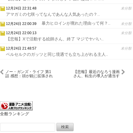
12月24日 22:31:48
未分類
アマガミの七咲ってなんであんな人気あったの？..
暴力ヒロインが廃れた理由って何？..
12月24日 22:00:39
未分類
12月24日 22:00:13
未分類
【悲報】Xで活動する絵師さん、終了 マジでヤバい..
12月24日 21:48:57
未分類
ベルセルクのガッツと同じ境遇でも立ち上がれる主人..
ノー・ガンズ・ライフ 第1
【悲報】最近のなろう漫画
話 感想：頭が銃に拡張され
さん、転生の導入が適当す
てる！自分じゃ撃てないの
ぎてもうめちゃくちゃｗｗ
かな？
ｗ（画像あり）
全般ランキング
検
索: