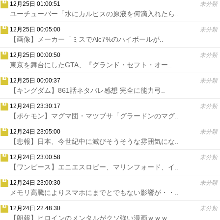
12月25日 01:00:51
未分類
ユーチューバー「水にカルピスの原液を何滴入れたら..
12月25日 00:05:00
未分類
【画像】メーカー「ミスでAlc7%のハイボールが..
12月25日 00:00:50
未分類
東京を舞台にしたGTA、『グランド・セフト・オー..
12月25日 00:00:37
未分類
【キングダム】861話ネタバレ感想 完全に能力弓..
12月24日 23:30:17
未分類
【ポケモン】マグマ団・マツブサ「グラードンのマグ..
12月24日 23:05:00
未分類
【悲報】日本、今世紀中に滅びそうそうな雰囲気にな..
12月24日 23:00:58
未分類
【ワンピース】エニエスロビー、マリンフォード、イ..
12月24日 23:00:30
未分類
メモリ高騰によりスマホにまでとでもない影響が・・..
12月24日 22:48:30
未分類
【朗報】ヒロインのメンタルがクソ強い漫画ｗｗｗ..