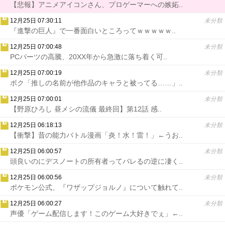
【悲報】アニメアイコンさん、プロゲーマーへの嫉妬..
12月25日 07:30:11
未分類
『進撃の巨人』で一番面白いところってｗｗｗｗｗ..
12月25日 07:00:48
未分類
PCパーツの高騰、20XX年から急激に落ち着く可..
12月25日 07:00:19
未分類
ボク「推しの名前が他作品のキャラと被ってる……」..
12月25日 07:00:01
未分類
【野原ひろし 昼メシの流儀 最終回】第12話 感..
12月25日 06:18:13
未分類
【衝撃】昔の能力バトル漫画「炎！水！雷！」←うお..
12月25日 06:00:57
未分類
頭良いのにデスノートの所有者ってバレるの逆に凄く..
12月25日 06:00:56
未分類
ポケモン公式、『ワザップジョルノ』について触れて..
12月25日 06:00:27
未分類
声優「ゲーム配信します！このゲーム大好きでぇ」←..