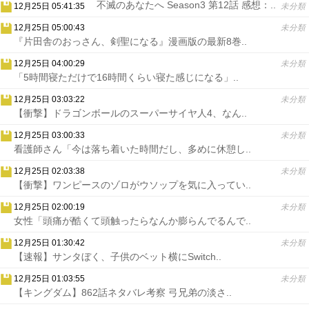
不滅のあなたへ Season3 第12話 感想：..
12月25日 05:41:35
未分類
12月25日 05:00:43
未分類
『片田舎のおっさん、剣聖になる』漫画版の最新8巻..
12月25日 04:00:29
未分類
「5時間寝ただけで16時間くらい寝た感じになる」..
12月25日 03:03:22
未分類
【衝撃】ドラゴンボールのスーパーサイヤ人4、なん..
12月25日 03:00:33
未分類
看護師さん「今は落ち着いた時間だし、多めに休憩し..
12月25日 02:03:38
未分類
【衝撃】ワンピースのゾロがウソップを気に入ってい..
12月25日 02:00:19
未分類
女性「頭痛が酷くて頭触ったらなんか膨らんでるんで..
12月25日 01:30:42
未分類
【速報】サンタぼく、子供のベット横にSwitch..
12月25日 01:03:55
未分類
【キングダム】862話ネタバレ考察 弓兄弟の淡さ..