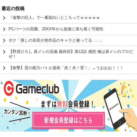
最近の投稿
『進撃の巨人』で一番面白いところってｗｗｗｗｗ
PCパーツの高騰、20XX年から急激に落ち着く可能性
ボク「推しの名前が他作品のキャラと被ってる……」
【野原ひろし 昼メシの流儀 最終回】第12話 感想 俺は昼メシのプロだ
ぜ！
【衝撃】昔の能力バトル漫画「炎！水！雷！」←うおおお！！！