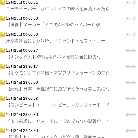
12月25日 01:00:51
未分類
ユーチューバー「水にカルピスの原液を何滴入れたら..
12月25日 00:05:00
未分類
【画像】メーカー「ミスでAlc7%のハイボールが..
12月25日 00:00:50
未分類
東京を舞台にしたGTA、『グランド・セフト・オー..
12月25日 00:00:37
未分類
【キングダム】861話ネタバレ感想 完全に能力弓..
12月24日 23:30:17
未分類
【ポケモン】マグマ団・マツブサ「グラードンのマグ..
12月24日 23:05:00
未分類
【悲報】日本、今世紀中に滅びそうそうな雰囲気にな..
12月24日 23:00:58
未分類
【ワンピース】エニエスロビー、マリンフォード、イ..
12月24日 23:00:30
未分類
メモリ高騰によりスマホにまでとでもない影響が・・..
12月24日 22:48:30
未分類
【朗報】ヒロインのメンタルがクソ強い漫画ｗｗｗ..