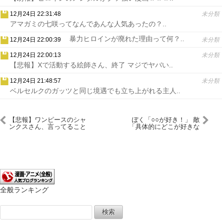
12月24日 22:31:48
未分類
アマガミの七咲ってなんであんな人気あったの？..
暴力ヒロインが廃れた理由って何？..
12月24日 22:00:39
未分類
12月24日 22:00:13
未分類
【悲報】Xで活動する絵師さん、終了 マジでヤバい..
12月24日 21:48:57
未分類
ベルセルクのガッツと同じ境遇でも立ち上がれる主人..
【悲報】ワンピースのシャ
ぼく「○○が好き！」 敵
ンクスさん、言ってること
「具体的にどこが好きな
がむちゃくちゃだった
の？」←これ
全般ランキング
検
索: