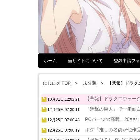
ホーム
当サイトについて
登録申請フォ
にじログ TOP
未分類
【悲報】ドラク
【悲報】ドラクエウォーク
10月31日 12:02:21
『進撃の巨人』で一番面白
12月25日 07:30:11
PCパーツの高騰、20XX
12月25日 07:00:48
ボク「推しの名前が他作品
12月25日 07:00:19
【野原ひろし 昼メシの流儀