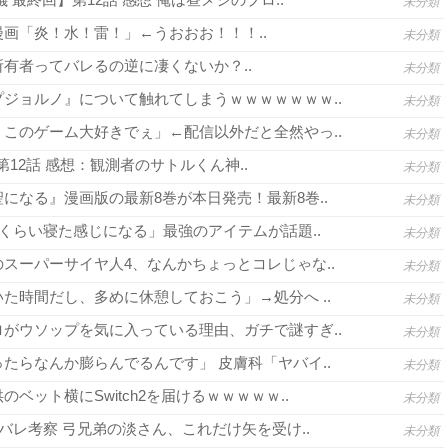
未分類
画「炎！水！雷！」←うおおお！！！..
未分類
有者ってバレるの逆に凄くないか？..
未分類
ジョルノ』について触れてしまうｗｗｗｗｗｗｗ..
未分類
このゲーム大好きでぇ」←配信以外だと全然やっ..
未分類
3 第12話 感想：観測者のサトルくん神..
未分類
になる』漫画版の最新8巻が本日発売！最新8巻..
未分類
間くらい寝た感じになる」最強のアイテムが話題..
未分類
スーパーサイヤ人4、なんかちょっとコレじゃな..
未分類
た時間だし、多めに休憩しておこう」→処分へ ..
未分類
がウソップを気に入っている理由、ガチで謎すぎ..
未分類
たらなんか膨らんでるんです」 皮膚科「ヤバイ..
未分類
ベット横にSwitch2を届けるｗｗｗｗｗ..
未分類
バレ考察 弓兄弟の淡さん、これだけ矢を受け..
未分類