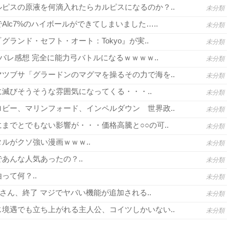
ピスの原液を何滴入れたらカルピスになるのか？..
未分類
lc7%のハイボールができてしまいました…..
未分類
グランド・セフト・オート：Tokyo』が実..
未分類
バレ感想 完全に能力弓バトルになるｗｗｗｗ..
未分類
ツブサ「グラードンのマグマを操るその力で海を..
未分類
滅びそうそうな雰囲気になってくる・・・..
未分類
ビー、マリンフォード、インペルダウン 世界政..
未分類
までとでもない影響が・・・価格高騰と○○の可..
未分類
ルがクソ強い漫画ｗｗｗ..
未分類
あんな人気あったの？..
未分類
って何？..
未分類
さん、終了 マジでヤバい機能が追加される..
未分類
境遇でも立ち上がれる主人公、コイツしかいない..
未分類