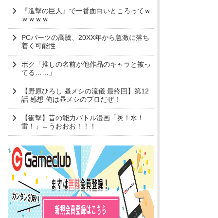
『進撃の巨人』で一番面白いところってｗ
ｗｗｗｗ
PCパーツの高騰、20XX年から急激に落ち
着く可能性
ボク「推しの名前が他作品のキャラと被っ
てる……」
【野原ひろし 昼メシの流儀 最終回】第12
話 感想 俺は昼メシのプロだぜ！
【衝撃】昔の能力バトル漫画「炎！水！
雷！」←うおおお！！！