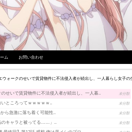
ーム
お問い合わせ
エウォークのせいで賃貸物件に不法侵入者が続出し、一人暮らし女子の
のせいで賃貸物件に不法侵入者が続出し、一人暮..
未分類
いところってｗｗｗｗｗ..
未分類
年から急激に落ち着く可能性..
未分類
のキャラと被ってる……」..
未分類
 最終回】第12話 感想 俺は昼メシのプロ..