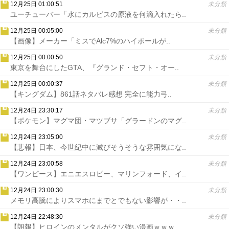
12月25日 01:00:51
未分類
ユーチューバー「水にカルピスの原液を何滴入れたら..
12月25日 00:05:00
未分類
【画像】メーカー「ミスでAlc7%のハイボールが..
12月25日 00:00:50
未分類
東京を舞台にしたGTA、『グランド・セフト・オー..
12月25日 00:00:37
未分類
【キングダム】861話ネタバレ感想 完全に能力弓..
12月24日 23:30:17
未分類
【ポケモン】マグマ団・マツブサ「グラードンのマグ..
12月24日 23:05:00
未分類
【悲報】日本、今世紀中に滅びそうそうな雰囲気にな..
12月24日 23:00:58
未分類
【ワンピース】エニエスロビー、マリンフォード、イ..
12月24日 23:00:30
未分類
メモリ高騰によりスマホにまでとでもない影響が・・..
12月24日 22:48:30
未分類
【朗報】ヒロインのメンタルがクソ強い漫画ｗｗｗ..