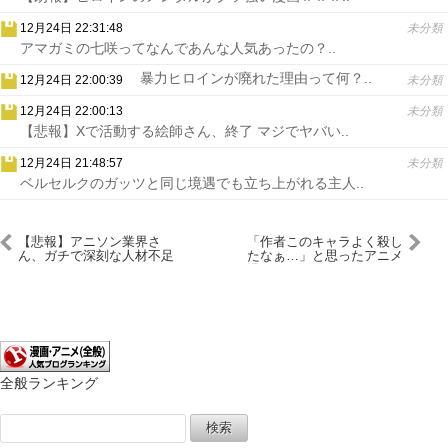
12月24日 22:31:48
未分類
アマガミの七咲ってなんであんな人気あったの？..
暴力ヒロインが廃れた理由って何？..
12月24日 22:00:39
未分類
12月24日 22:00:13
未分類
【悲報】Xで活動する絵師さん、終了 マジでヤバい..
12月24日 21:48:57
未分類
ベルセルクのガッツと同じ境遇でも立ち上がれる主人..
【悲報】アニソン業界さ
「作者このキャラよく殺し
ん、ガチで深刻な人材不足
たなぁ…」と思ったアニメ
に陥る
漫画のキャラｗｗｗｗｗｗ
ｗ
全般ランキング
検
索: