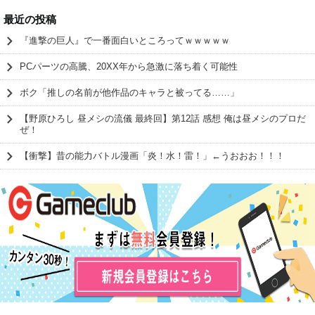
最近の投稿
『進撃の巨人』で一番面白いところってｗｗｗｗｗ
PCパーツの高騰、20XX年から急激に落ち着く可能性
ボク「推しの名前が他作品のキャラと被ってる……」
【野原ひろし 昼メシの流儀 最終回】第12話 感想 俺は昼メシのプロだ
ぜ！
【衝撃】昔の能力バトル漫画「炎！水！雷！」←うおおお！！！