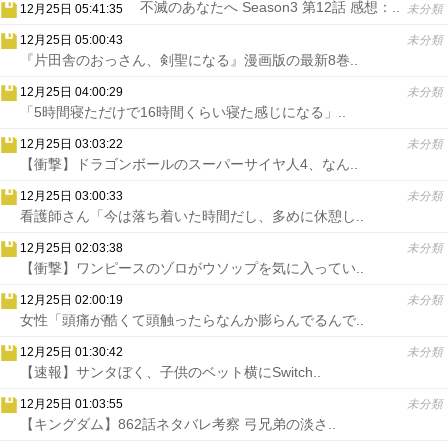
不滅のあなたへ Season3 第12話 感想：..
12月25日 05:41:35
未分類
12月25日 05:00:43
未分類
『片田舎のおっさん、剣聖になる』漫画版の最新8巻..
12月25日 04:00:29
未分類
「5時間寝ただけで16時間くらい寝た感じになる」..
12月25日 03:03:22
未分類
【衝撃】ドラゴンボールのスーパーサイヤ人4、なん..
12月25日 03:00:33
未分類
看護師さん「今は落ち着いた時間だし、多めに休憩し..
12月25日 02:03:38
未分類
【衝撃】ワンピースのゾロがウソップを気に入ってい..
12月25日 02:00:19
未分類
女性「頭痛が酷くて頭触ったらなんか膨らんでるんで..
12月25日 01:30:42
未分類
【速報】サンタぼく、子供のベット横にSwitch..
12月25日 01:03:55
未分類
【キングダム】862話ネタバレ考察 弓兄弟の淡さ..