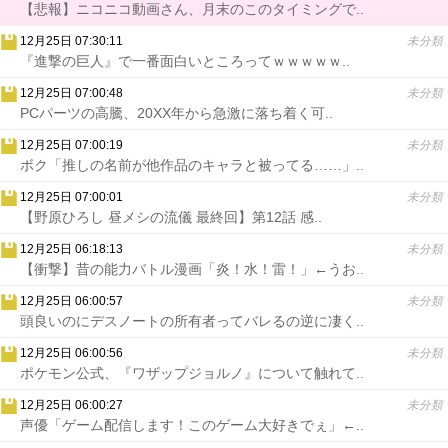
【悲報】ニコニコ動画さん、月末のこのタイミングで..
12月25日 07:30:11
未分類
『進撃の巨人』で一番面白いところってｗｗｗｗｗ..
12月25日 07:00:48
未分類
PCパーツの高騰、20XX年から急激に落ち着く可..
12月25日 07:00:19
未分類
ボク「推しの名前が他作品のキャラと被ってる……」..
12月25日 07:00:01
未分類
【野原ひろし 昼メシの流儀 最終回】第12話 感..
12月25日 06:18:13
未分類
【衝撃】昔の能力バトル漫画「炎！水！雷！」←うお..
12月25日 06:00:57
未分類
頭良いのにデスノートの所有者ってバレるの逆に凄く..
12月25日 06:00:56
未分類
ポケモン公式、『ワザップジョルノ』について触れて..
12月25日 06:00:27
未分類
声優「ゲーム配信します！このゲーム大好きでぇ」←..