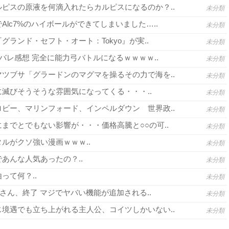
ピスの原液を何滴入れたらカルピスになるのか？..
未分類
lc7%のハイボールができてしまいました…..
未分類
グランド・セフト・オート：Tokyo』が実..
未分類
バレ感想 完全に能力弓バトルになるｗｗｗｗ..
未分類
ツブサ「グラードンのマグマを操るその力で海を..
未分類
滅びそうそうな雰囲気になってくる・・・..
未分類
ビー、マリンフォード、インペルダウン 世界政..
未分類
までとでもない影響が・・・価格高騰と○○の可..
未分類
ルがクソ強い漫画ｗｗｗ..
未分類
あんな人気あったの？..
未分類
って何？..
未分類
さん、終了 マジでヤバい機能が追加される..
未分類
境遇でも立ち上がれる主人公、コイツしかいない..
未分類