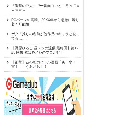
『進撃の巨人』で一番面白いところってｗ
ｗｗｗｗ
PCパーツの高騰、20XX年から急激に落ち
着く可能性
ボク「推しの名前が他作品のキャラと被っ
てる……」
【野原ひろし 昼メシの流儀 最終回】第12
話 感想 俺は昼メシのプロだぜ！
【衝撃】昔の能力バトル漫画「炎！水！
雷！」←うおおお！！！