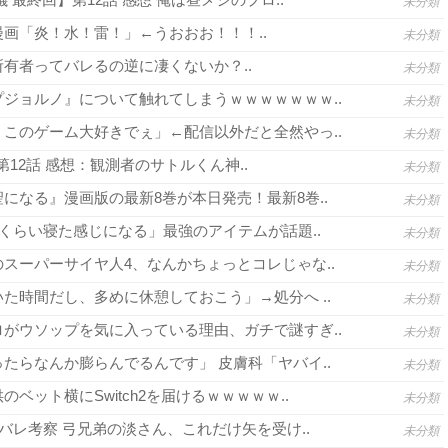
未分類
画「炎！水！雷！」←うおおお！！！..
未分類
有者ってバレるの逆に凄くないか？..
未分類
ジョルノ』について触れてしまうｗｗｗｗｗｗｗ..
未分類
このゲーム大好きでぇ」←配信以外だと全然やっ..
未分類
3 第12話 感想：観測者のサトルくん神..
未分類
になる』漫画版の最新8巻が本日発売！最新8巻..
未分類
間くらい寝た感じになる」最強のアイテムが話題..
未分類
スーパーサイヤ人4、なんかちょっとコレじゃな..
未分類
た時間だし、多めに休憩しておこう」→処分へ ..
未分類
がウソップを気に入っている理由、ガチで謎すぎ..
未分類
たらなんか膨らんでるんです」 皮膚科「ヤバイ..
未分類
ベット横にSwitch2を届けるｗｗｗｗｗ..
未分類
バレ考察 弓兄弟の淡さん、これだけ矢を受け..
未分類