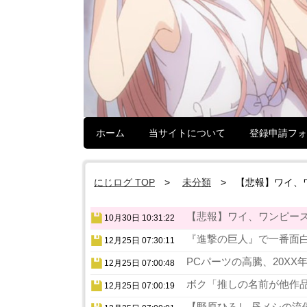
ホーム
当サイトについて
登録申請フォ
にじログ TOP
未分類
【悲報】ワイ、
【悲報】ワイ、ワンピース
10月30日 10:31:22
『進撃の巨人』で一番面白
12月25日 07:30:11
PCパーツの高騰、20XX
12月25日 07:00:48
ボク「推しの名前が他作品
12月25日 07:00:19
【野原ひろし 昼メシの流儀