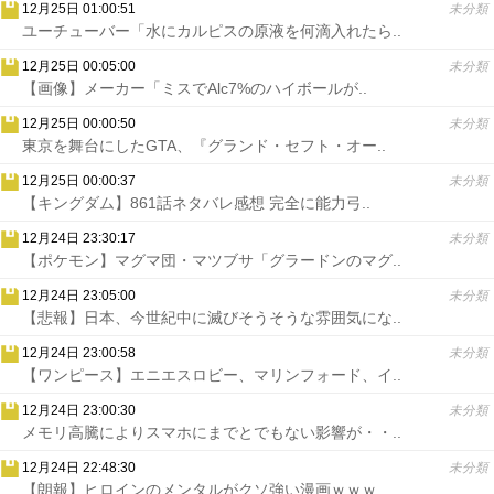
12月25日 01:00:51
未分類
ユーチューバー「水にカルピスの原液を何滴入れたら..
12月25日 00:05:00
未分類
【画像】メーカー「ミスでAlc7%のハイボールが..
12月25日 00:00:50
未分類
東京を舞台にしたGTA、『グランド・セフト・オー..
12月25日 00:00:37
未分類
【キングダム】861話ネタバレ感想 完全に能力弓..
12月24日 23:30:17
未分類
【ポケモン】マグマ団・マツブサ「グラードンのマグ..
12月24日 23:05:00
未分類
【悲報】日本、今世紀中に滅びそうそうな雰囲気にな..
12月24日 23:00:58
未分類
【ワンピース】エニエスロビー、マリンフォード、イ..
12月24日 23:00:30
未分類
メモリ高騰によりスマホにまでとでもない影響が・・..
12月24日 22:48:30
未分類
【朗報】ヒロインのメンタルがクソ強い漫画ｗｗｗ..