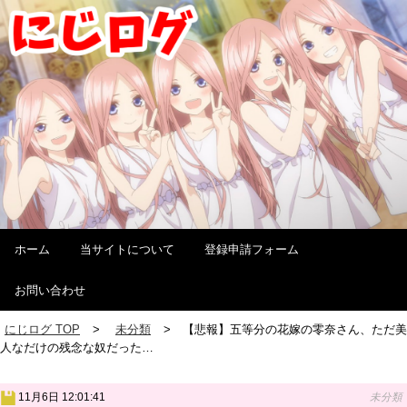
ホーム
当サイトについて
登録申請フォーム
お問い合わせ
にじログ TOP
未分類
【悲報】五等分の花嫁の零奈さん、ただ美
人なだけの残念な奴だった…
11月6日 12:01:41
未分類