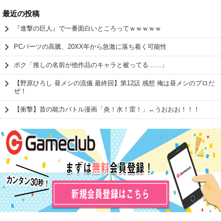
最近の投稿
『進撃の巨人』で一番面白いところってｗｗｗｗｗ
PCパーツの高騰、20XX年から急激に落ち着く可能性
ボク「推しの名前が他作品のキャラと被ってる……」
【野原ひろし 昼メシの流儀 最終回】第12話 感想 俺は昼メシのプロだ
ぜ！
【衝撃】昔の能力バトル漫画「炎！水！雷！」←うおおお！！！