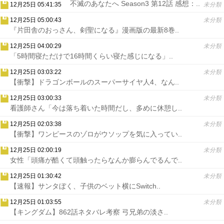
不滅のあなたへ Season3 第12話 感想：..
12月25日 05:41:35
未分類
12月25日 05:00:43
未分類
『片田舎のおっさん、剣聖になる』漫画版の最新8巻..
12月25日 04:00:29
未分類
「5時間寝ただけで16時間くらい寝た感じになる」..
12月25日 03:03:22
未分類
【衝撃】ドラゴンボールのスーパーサイヤ人4、なん..
12月25日 03:00:33
未分類
看護師さん「今は落ち着いた時間だし、多めに休憩し..
12月25日 02:03:38
未分類
【衝撃】ワンピースのゾロがウソップを気に入ってい..
12月25日 02:00:19
未分類
女性「頭痛が酷くて頭触ったらなんか膨らんでるんで..
12月25日 01:30:42
未分類
【速報】サンタぼく、子供のベット横にSwitch..
12月25日 01:03:55
未分類
【キングダム】862話ネタバレ考察 弓兄弟の淡さ..