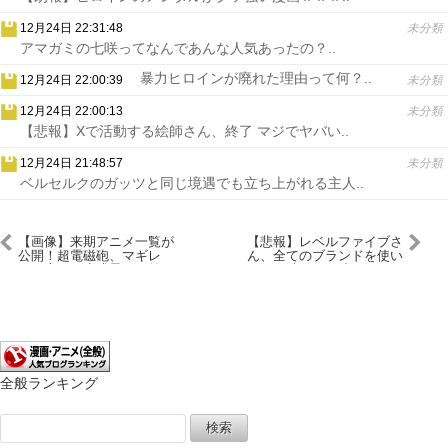
12月24日 22:31:48
未分類
アマガミの七咲ってなんであんな人気あったの？..
暴力ヒロインが廃れた理由って何？..
12月24日 22:00:39
未分類
12月24日 22:00:13
未分類
【悲報】Xで活動する絵師さん、終了 マジでヤバい..
12月24日 21:48:57
未分類
ベルセルクのガッツと同じ境遇でも立ち上がれる主人..
【画像】来期アニメ一覧が
【悲報】レベルファイブさ
公開！超電磁砲、マギレ
ん、全てのブランドを使い
コ、恋する小惑星…お前ら
潰し何も残ってない
何見る？
全般ランキング
検
索: