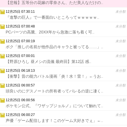
【悲報】五等分の花嫁の零奈さん、ただ美人なだけの..
12月25日 07:30:11
未分類
『進撃の巨人』で一番面白いところってｗｗｗｗｗ..
12月25日 07:00:48
未分類
PCパーツの高騰、20XX年から急激に落ち着く可..
12月25日 07:00:19
未分類
ボク「推しの名前が他作品のキャラと被ってる……」..
12月25日 07:00:01
未分類
【野原ひろし 昼メシの流儀 最終回】第12話 感..
12月25日 06:18:13
未分類
【衝撃】昔の能力バトル漫画「炎！水！雷！」←うお..
12月25日 06:00:57
未分類
頭良いのにデスノートの所有者ってバレるの逆に凄く..
12月25日 06:00:56
未分類
ポケモン公式、『ワザップジョルノ』について触れて..
12月25日 06:00:27
未分類
声優「ゲーム配信します！このゲーム大好きでぇ」←..