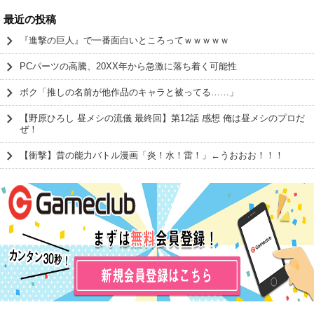
最近の投稿
『進撃の巨人』で一番面白いところってｗｗｗｗｗ
PCパーツの高騰、20XX年から急激に落ち着く可能性
ボク「推しの名前が他作品のキャラと被ってる……」
【野原ひろし 昼メシの流儀 最終回】第12話 感想 俺は昼メシのプロだ
ぜ！
【衝撃】昔の能力バトル漫画「炎！水！雷！」←うおおお！！！