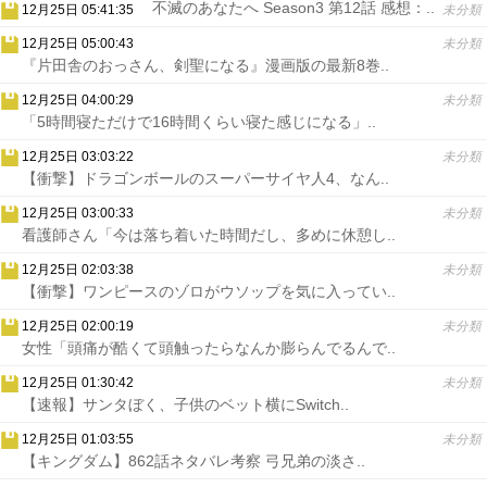
不滅のあなたへ Season3 第12話 感想：..
12月25日 05:41:35
未分類
12月25日 05:00:43
未分類
『片田舎のおっさん、剣聖になる』漫画版の最新8巻..
12月25日 04:00:29
未分類
「5時間寝ただけで16時間くらい寝た感じになる」..
12月25日 03:03:22
未分類
【衝撃】ドラゴンボールのスーパーサイヤ人4、なん..
12月25日 03:00:33
未分類
看護師さん「今は落ち着いた時間だし、多めに休憩し..
12月25日 02:03:38
未分類
【衝撃】ワンピースのゾロがウソップを気に入ってい..
12月25日 02:00:19
未分類
女性「頭痛が酷くて頭触ったらなんか膨らんでるんで..
12月25日 01:30:42
未分類
【速報】サンタぼく、子供のベット横にSwitch..
12月25日 01:03:55
未分類
【キングダム】862話ネタバレ考察 弓兄弟の淡さ..