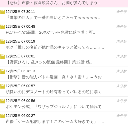
【悲報】声優・佐倉綾音さん、お胸が萎んでしまう..
12月25日 07:30:11
未分類
『進撃の巨人』で一番面白いところってｗｗｗｗｗ..
12月25日 07:00:48
未分類
PCパーツの高騰、20XX年から急激に落ち着く可..
12月25日 07:00:19
未分類
ボク「推しの名前が他作品のキャラと被ってる……」..
12月25日 07:00:01
未分類
【野原ひろし 昼メシの流儀 最終回】第12話 感..
12月25日 06:18:13
未分類
【衝撃】昔の能力バトル漫画「炎！水！雷！」←うお..
12月25日 06:00:57
未分類
頭良いのにデスノートの所有者ってバレるの逆に凄く..
12月25日 06:00:56
未分類
ポケモン公式、『ワザップジョルノ』について触れて..
12月25日 06:00:27
未分類
声優「ゲーム配信します！このゲーム大好きでぇ」←..