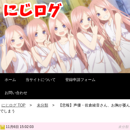
ホーム
当サイトについて
登録申請フォーム
お問い合わせ
にじログ TOP
未分類
【悲報】声優・佐倉綾音さん、お胸が萎ん
でしまう
11月6日 15:02:03
未分類