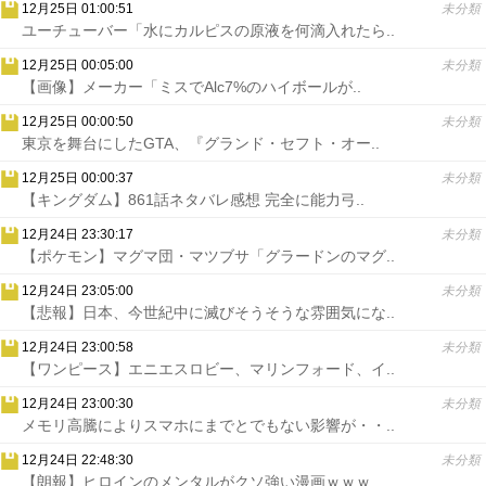
12月25日 01:00:51
未分類
ユーチューバー「水にカルピスの原液を何滴入れたら..
12月25日 00:05:00
未分類
【画像】メーカー「ミスでAlc7%のハイボールが..
12月25日 00:00:50
未分類
東京を舞台にしたGTA、『グランド・セフト・オー..
12月25日 00:00:37
未分類
【キングダム】861話ネタバレ感想 完全に能力弓..
12月24日 23:30:17
未分類
【ポケモン】マグマ団・マツブサ「グラードンのマグ..
12月24日 23:05:00
未分類
【悲報】日本、今世紀中に滅びそうそうな雰囲気にな..
12月24日 23:00:58
未分類
【ワンピース】エニエスロビー、マリンフォード、イ..
12月24日 23:00:30
未分類
メモリ高騰によりスマホにまでとでもない影響が・・..
12月24日 22:48:30
未分類
【朗報】ヒロインのメンタルがクソ強い漫画ｗｗｗ..