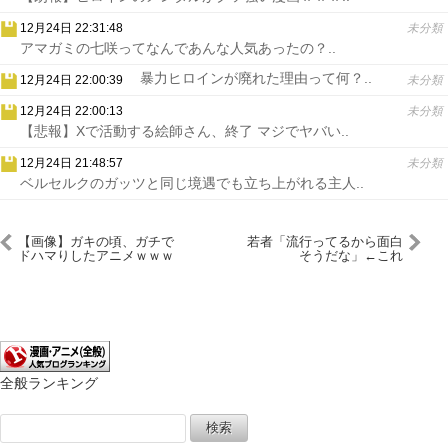
12月24日 22:31:48
未分類
アマガミの七咲ってなんであんな人気あったの？..
暴力ヒロインが廃れた理由って何？..
12月24日 22:00:39
未分類
12月24日 22:00:13
未分類
【悲報】Xで活動する絵師さん、終了 マジでヤバい..
12月24日 21:48:57
未分類
ベルセルクのガッツと同じ境遇でも立ち上がれる主人..
【画像】ガキの頃、ガチで
若者「流行ってるから面白
ドハマりしたアニメｗｗｗ
そうだな」←これ
ｗｗｗｗｗ
全般ランキング
検
索: