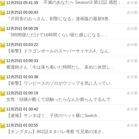
不滅のあなたへ Season3 第12話 感想：..
12月25日 05:41:35
未分類
12月25日 05:00:43
未分類
『片田舎のおっさん、剣聖になる』漫画版の最新8巻..
12月25日 04:00:29
未分類
「5時間寝ただけで16時間くらい寝た感じになる」..
12月25日 03:03:22
未分類
【衝撃】ドラゴンボールのスーパーサイヤ人4、なん..
12月25日 03:00:33
未分類
看護師さん「今は落ち着いた時間だし、多めに休憩し..
12月25日 02:03:38
未分類
【衝撃】ワンピースのゾロがウソップを気に入ってい..
12月25日 02:00:19
未分類
女性「頭痛が酷くて頭触ったらなんか膨らんでるんで..
12月25日 01:30:42
未分類
【速報】サンタぼく、子供のベット横にSwitch..
12月25日 01:03:55
未分類
【キングダム】862話ネタバレ考察 弓兄弟の淡さ..