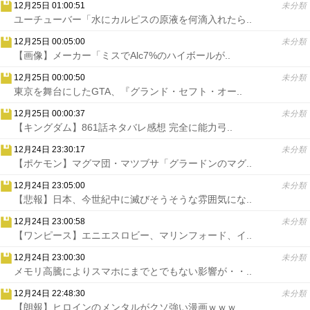
12月25日 01:00:51
未分類
ユーチューバー「水にカルピスの原液を何滴入れたら..
12月25日 00:05:00
未分類
【画像】メーカー「ミスでAlc7%のハイボールが..
12月25日 00:00:50
未分類
東京を舞台にしたGTA、『グランド・セフト・オー..
12月25日 00:00:37
未分類
【キングダム】861話ネタバレ感想 完全に能力弓..
12月24日 23:30:17
未分類
【ポケモン】マグマ団・マツブサ「グラードンのマグ..
12月24日 23:05:00
未分類
【悲報】日本、今世紀中に滅びそうそうな雰囲気にな..
12月24日 23:00:58
未分類
【ワンピース】エニエスロビー、マリンフォード、イ..
12月24日 23:00:30
未分類
メモリ高騰によりスマホにまでとでもない影響が・・..
12月24日 22:48:30
未分類
【朗報】ヒロインのメンタルがクソ強い漫画ｗｗｗ..