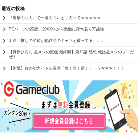
最近の投稿
『進撃の巨人』で一番面白いところってｗｗｗｗｗ
PCパーツの高騰、20XX年から急激に落ち着く可能性
ボク「推しの名前が他作品のキャラと被ってる……」
【野原ひろし 昼メシの流儀 最終回】第12話 感想 俺は昼メシのプロだ
ぜ！
【衝撃】昔の能力バトル漫画「炎！水！雷！」←うおおお！！！