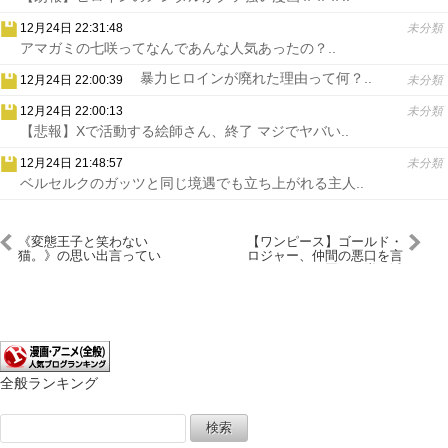
12月24日 22:31:48
未分類
アマガミの七咲ってなんであんな人気あったの？..
暴力ヒロインが廃れた理由って何？..
12月24日 22:00:39
未分類
12月24日 22:00:13
未分類
【悲報】Xで活動する絵師さん、終了 マジでヤバい..
12月24日 21:48:57
未分類
ベルセルクのガッツと同じ境遇でも立ち上がれる主人..
《変態王子と笑わない
【ワンピース】ゴールド・
猫。》の思い出言ってい
ロジャー、仲間の悪口を言
け！！！
われたので一国の軍隊を滅
ぼす
全般ランキング
検
索: