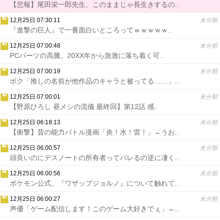
【悲報】尾田栄一郎先生、このままじゃ長生きするの..
12月25日 07:30:11
未分類
『進撃の巨人』で一番面白いところってｗｗｗｗｗ..
12月25日 07:00:48
未分類
PCパーツの高騰、20XX年から急激に落ち着く可..
12月25日 07:00:19
未分類
ボク「推しの名前が他作品のキャラと被ってる……」..
12月25日 07:00:01
未分類
【野原ひろし 昼メシの流儀 最終回】第12話 感..
12月25日 06:18:13
未分類
【衝撃】昔の能力バトル漫画「炎！水！雷！」←うお..
12月25日 06:00:57
未分類
頭良いのにデスノートの所有者ってバレるの逆に凄く..
12月25日 06:00:56
未分類
ポケモン公式、『ワザップジョルノ』について触れて..
12月25日 06:00:27
未分類
声優「ゲーム配信します！このゲーム大好きでぇ」←..