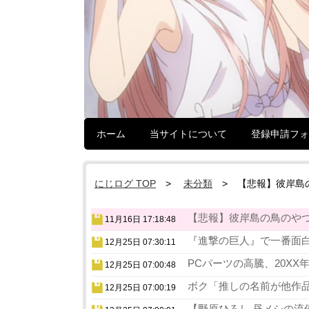
ホーム
当サイトについて
登録申請フォ
にじログ TOP
未分類
【悲報】彼岸島
【悲報】彼岸島の鳥のやつ
11月16日 17:18:48
『進撃の巨人』で一番面白
12月25日 07:30:11
PCパーツの高騰、20XX
12月25日 07:00:48
ボク「推しの名前が他作品
12月25日 07:00:19
【野原ひろし 昼メシの流儀