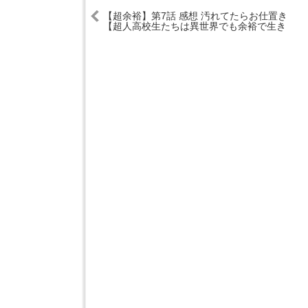
【超余裕】第7話 感想 汚れてたらお仕置き
【超人高校生たちは異世界でも余裕で生き
抜くようです！】