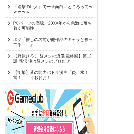
『進撃の巨人』で一番面白いところってｗ
ｗｗｗｗ
PCパーツの高騰、20XX年から急激に落ち
着く可能性
ボク「推しの名前が他作品のキャラと被っ
てる……」
【野原ひろし 昼メシの流儀 最終回】第12
話 感想 俺は昼メシのプロだぜ！
【衝撃】昔の能力バトル漫画「炎！水！
雷！」←うおおお！！！