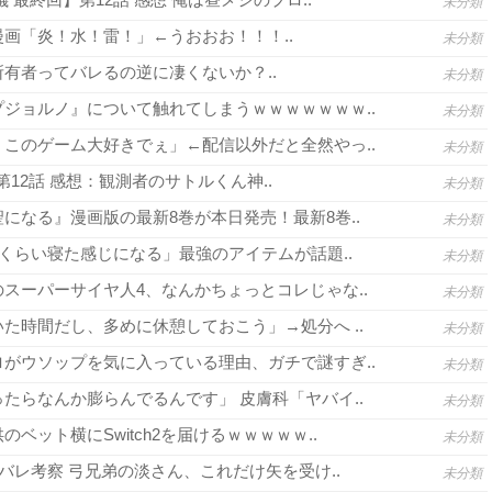
未分類
画「炎！水！雷！」←うおおお！！！..
未分類
有者ってバレるの逆に凄くないか？..
未分類
ジョルノ』について触れてしまうｗｗｗｗｗｗｗ..
未分類
このゲーム大好きでぇ」←配信以外だと全然やっ..
未分類
3 第12話 感想：観測者のサトルくん神..
未分類
になる』漫画版の最新8巻が本日発売！最新8巻..
未分類
間くらい寝た感じになる」最強のアイテムが話題..
未分類
スーパーサイヤ人4、なんかちょっとコレじゃな..
未分類
た時間だし、多めに休憩しておこう」→処分へ ..
未分類
がウソップを気に入っている理由、ガチで謎すぎ..
未分類
たらなんか膨らんでるんです」 皮膚科「ヤバイ..
未分類
ベット横にSwitch2を届けるｗｗｗｗｗ..
未分類
バレ考察 弓兄弟の淡さん、これだけ矢を受け..
未分類