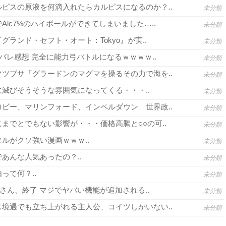
ピスの原液を何滴入れたらカルピスになるのか？..
未分類
lc7%のハイボールができてしまいました…..
未分類
グランド・セフト・オート：Tokyo』が実..
未分類
バレ感想 完全に能力弓バトルになるｗｗｗｗ..
未分類
ツブサ「グラードンのマグマを操るその力で海を..
未分類
滅びそうそうな雰囲気になってくる・・・..
未分類
ビー、マリンフォード、インペルダウン 世界政..
未分類
までとでもない影響が・・・価格高騰と○○の可..
未分類
ルがクソ強い漫画ｗｗｗ..
未分類
あんな人気あったの？..
未分類
って何？..
未分類
さん、終了 マジでヤバい機能が追加される..
未分類
境遇でも立ち上がれる主人公、コイツしかいない..
未分類