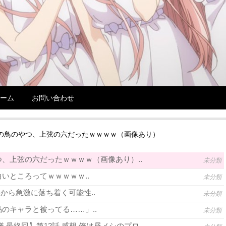
ーム
お問い合わせ
の鳥のやつ、上弦の六だったｗｗｗｗ（画像あり）
、上弦の六だったｗｗｗｗ（画像あり）..
未分類
いところってｗｗｗｗｗ..
未分類
年から急激に落ち着く可能性..
未分類
のキャラと被ってる……」..
未分類
 最終回】第12話 感想 俺は昼メシのプロ..