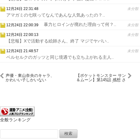
12月24日 22:31:48
未分類
アマガミの七咲ってなんであんな人気あったの？..
暴力ヒロインが廃れた理由って何？..
12月24日 22:00:39
未分類
12月24日 22:00:13
未分類
【悲報】Xで活動する絵師さん、終了 マジでヤバい..
12月24日 21:48:57
未分類
ベルセルクのガッツと同じ境遇でも立ち上がれる主人..
声優・東山奈央のキャラ、
【ポケットモンスター サン
かわいい子しかいない
＆ムーン】第145話 感想 さ
よならアローラ【ポケモ
ン】
全般ランキング
検
索: