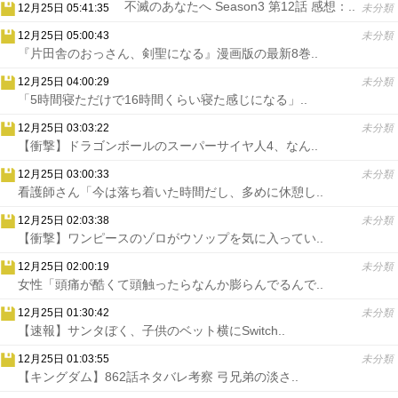
不滅のあなたへ Season3 第12話 感想：..
12月25日 05:41:35
未分類
12月25日 05:00:43
未分類
『片田舎のおっさん、剣聖になる』漫画版の最新8巻..
12月25日 04:00:29
未分類
「5時間寝ただけで16時間くらい寝た感じになる」..
12月25日 03:03:22
未分類
【衝撃】ドラゴンボールのスーパーサイヤ人4、なん..
12月25日 03:00:33
未分類
看護師さん「今は落ち着いた時間だし、多めに休憩し..
12月25日 02:03:38
未分類
【衝撃】ワンピースのゾロがウソップを気に入ってい..
12月25日 02:00:19
未分類
女性「頭痛が酷くて頭触ったらなんか膨らんでるんで..
12月25日 01:30:42
未分類
【速報】サンタぼく、子供のベット横にSwitch..
12月25日 01:03:55
未分類
【キングダム】862話ネタバレ考察 弓兄弟の淡さ..