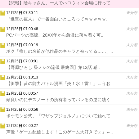
【悲報】陰キャさん、一人でハロウィン会場に行って..
12月25日 07:30:11
未分類
『進撃の巨人』で一番面白いところってｗｗｗｗｗ..
12月25日 07:00:48
未分類
PCパーツの高騰、20XX年から急激に落ち着く可..
12月25日 07:00:19
未分類
ボク「推しの名前が他作品のキャラと被ってる……」..
12月25日 07:00:01
未分類
【野原ひろし 昼メシの流儀 最終回】第12話 感..
12月25日 06:18:13
未分類
【衝撃】昔の能力バトル漫画「炎！水！雷！」←うお..
12月25日 06:00:57
未分類
頭良いのにデスノートの所有者ってバレるの逆に凄く..
12月25日 06:00:56
未分類
ポケモン公式、『ワザップジョルノ』について触れて..
12月25日 06:00:27
未分類
声優「ゲーム配信します！このゲーム大好きでぇ」←..