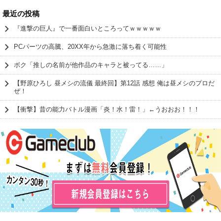
最近の投稿
『進撃の巨人』で一番面白いところってｗｗｗｗｗ
PCパーツの高騰、20XX年から急激に落ち着く可能性
ボク「推しの名前が他作品のキャラと被ってる……」
【野原ひろし 昼メシの流儀 最終回】第12話 感想 俺は昼メシのプロだ
ぜ！
【衝撃】昔の能力バトル漫画「炎！水！雷！」←うおおお！！！