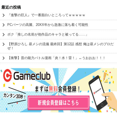
最近の投稿
『進撃の巨人』で一番面白いところってｗｗｗｗｗ
PCパーツの高騰、20XX年から急激に落ち着く可能性
ボク「推しの名前が他作品のキャラと被ってる……」
【野原ひろし 昼メシの流儀 最終回】第12話 感想 俺は昼メシのプロだ
ぜ！
【衝撃】昔の能力バトル漫画「炎！水！雷！」←うおおお！！！