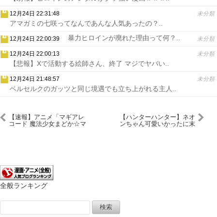
12月24日 22:31:48
未分類
アマガミの七咲ってなんであんな人気あったの？..
暴力ヒロインが廃れた理由って何？..
12月24日 22:00:39
未分類
12月24日 22:00:13
未分類
【悲報】Xで活動する絵師さん、終了 マジでヤバい..
12月24日 21:48:57
未分類
ベルセルクのガッツと同じ境遇でも立ち上がれる主人..
【速報】アニメ「マギアレ
【ハンターハンター】ネオ
コード 魔法少女まどか☆マ
ンちゃん可愛いかったに末
ギカ外伝」が来年1月に放
路が悲惨だよね
送開始決定！
全般ランキング
検
索: