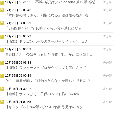
不滅のあなたへ Season3 第12話 感想：..
12月25日 05:41:35
未分類
12月25日 05:00:43
未分類
『片田舎のおっさん、剣聖になる』漫画版の最新8巻..
12月25日 04:00:29
未分類
「5時間寝ただけで16時間くらい寝た感じになる」..
12月25日 03:03:22
未分類
【衝撃】ドラゴンボールのスーパーサイヤ人4、なん..
12月25日 03:00:33
未分類
看護師さん「今は落ち着いた時間だし、多めに休憩し..
12月25日 02:03:38
未分類
【衝撃】ワンピースのゾロがウソップを気に入ってい..
12月25日 02:00:19
未分類
女性「頭痛が酷くて頭触ったらなんか膨らんでるんで..
12月25日 01:30:42
未分類
【速報】サンタぼく、子供のベット横にSwitch..
12月25日 01:03:55
未分類
【キングダム】862話ネタバレ考察 弓兄弟の淡さ..