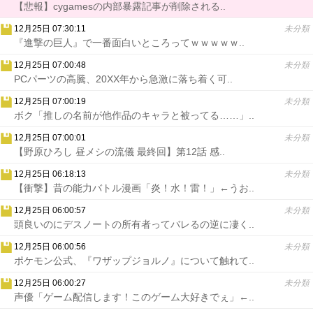
【悲報】cygamesの内部暴露記事が削除される..
12月25日 07:30:11
未分類
『進撃の巨人』で一番面白いところってｗｗｗｗｗ..
12月25日 07:00:48
未分類
PCパーツの高騰、20XX年から急激に落ち着く可..
12月25日 07:00:19
未分類
ボク「推しの名前が他作品のキャラと被ってる……」..
12月25日 07:00:01
未分類
【野原ひろし 昼メシの流儀 最終回】第12話 感..
12月25日 06:18:13
未分類
【衝撃】昔の能力バトル漫画「炎！水！雷！」←うお..
12月25日 06:00:57
未分類
頭良いのにデスノートの所有者ってバレるの逆に凄く..
12月25日 06:00:56
未分類
ポケモン公式、『ワザップジョルノ』について触れて..
12月25日 06:00:27
未分類
声優「ゲーム配信します！このゲーム大好きでぇ」←..