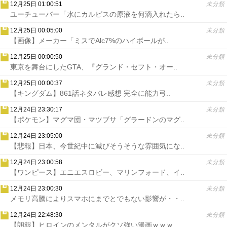
12月25日 01:00:51
未分類
ユーチューバー「水にカルピスの原液を何滴入れたら..
12月25日 00:05:00
未分類
【画像】メーカー「ミスでAlc7%のハイボールが..
12月25日 00:00:50
未分類
東京を舞台にしたGTA、『グランド・セフト・オー..
12月25日 00:00:37
未分類
【キングダム】861話ネタバレ感想 完全に能力弓..
12月24日 23:30:17
未分類
【ポケモン】マグマ団・マツブサ「グラードンのマグ..
12月24日 23:05:00
未分類
【悲報】日本、今世紀中に滅びそうそうな雰囲気にな..
12月24日 23:00:58
未分類
【ワンピース】エニエスロビー、マリンフォード、イ..
12月24日 23:00:30
未分類
メモリ高騰によりスマホにまでとでもない影響が・・..
12月24日 22:48:30
未分類
【朗報】ヒロインのメンタルがクソ強い漫画ｗｗｗ..