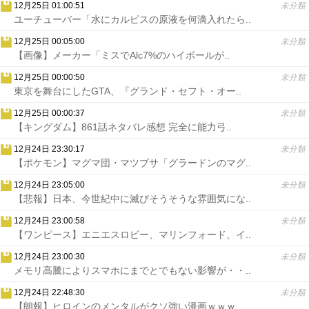
12月25日 01:00:51
未分類
ユーチューバー「水にカルピスの原液を何滴入れたら..
12月25日 00:05:00
未分類
【画像】メーカー「ミスでAlc7%のハイボールが..
12月25日 00:00:50
未分類
東京を舞台にしたGTA、『グランド・セフト・オー..
12月25日 00:00:37
未分類
【キングダム】861話ネタバレ感想 完全に能力弓..
12月24日 23:30:17
未分類
【ポケモン】マグマ団・マツブサ「グラードンのマグ..
12月24日 23:05:00
未分類
【悲報】日本、今世紀中に滅びそうそうな雰囲気にな..
12月24日 23:00:58
未分類
【ワンピース】エニエスロビー、マリンフォード、イ..
12月24日 23:00:30
未分類
メモリ高騰によりスマホにまでとでもない影響が・・..
12月24日 22:48:30
未分類
【朗報】ヒロインのメンタルがクソ強い漫画ｗｗｗ..