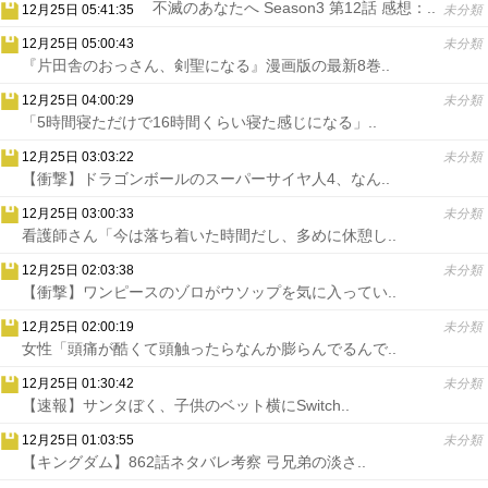
不滅のあなたへ Season3 第12話 感想：..
12月25日 05:41:35
未分類
12月25日 05:00:43
未分類
『片田舎のおっさん、剣聖になる』漫画版の最新8巻..
12月25日 04:00:29
未分類
「5時間寝ただけで16時間くらい寝た感じになる」..
12月25日 03:03:22
未分類
【衝撃】ドラゴンボールのスーパーサイヤ人4、なん..
12月25日 03:00:33
未分類
看護師さん「今は落ち着いた時間だし、多めに休憩し..
12月25日 02:03:38
未分類
【衝撃】ワンピースのゾロがウソップを気に入ってい..
12月25日 02:00:19
未分類
女性「頭痛が酷くて頭触ったらなんか膨らんでるんで..
12月25日 01:30:42
未分類
【速報】サンタぼく、子供のベット横にSwitch..
12月25日 01:03:55
未分類
【キングダム】862話ネタバレ考察 弓兄弟の淡さ..