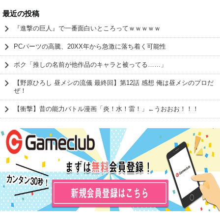
最近の投稿
『進撃の巨人』で一番面白いところってｗｗｗｗｗ
PCパーツの高騰、20XX年から急激に落ち着く可能性
ボク「推しの名前が他作品のキャラと被ってる……」
【野原ひろし 昼メシの流儀 最終回】第12話 感想 俺は昼メシのプロだ
ぜ！
【衝撃】昔の能力バトル漫画「炎！水！雷！」←うおおお！！！