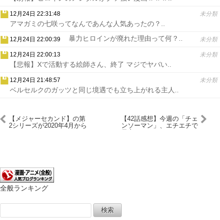
12月24日 22:31:48
未分類
アマガミの七咲ってなんであんな人気あったの？..
暴力ヒロインが廃れた理由って何？..
12月24日 22:00:39
未分類
12月24日 22:00:13
未分類
【悲報】Xで活動する絵師さん、終了 マジでヤバい..
12月24日 21:48:57
未分類
ベルセルクのガッツと同じ境遇でも立ち上がれる主人..
【メジャーセカンド】の第
【42話感想】今週の「チェ
2シリーズが2020年4月から
ンソーマン」、エチエチで
やるって嬉しすぎ
最高すぎるｗｗｗｗｗｗｗ
ｗｗ
全般ランキング
検
索: