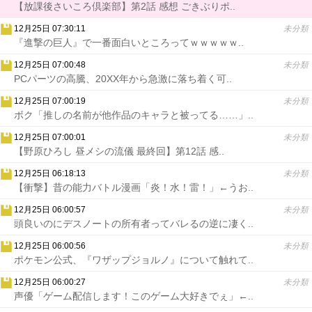
【放課後さいころ倶楽部】第2話 感想 ごきぶりポ..
12月25日 07:30:11
未分類
『進撃の巨人』で一番面白いところってｗｗｗｗｗ..
12月25日 07:00:48
未分類
PCパーツの高騰、20XX年から急激に落ち着く可..
12月25日 07:00:19
未分類
ボク「推しの名前が他作品のキャラと被ってる……」..
12月25日 07:00:01
未分類
【野原ひろし 昼メシの流儀 最終回】第12話 感..
12月25日 06:18:13
未分類
【衝撃】昔の能力バトル漫画「炎！水！雷！」←うお..
12月25日 06:00:57
未分類
頭良いのにデスノートの所有者ってバレるの逆に凄く..
12月25日 06:00:56
未分類
ポケモン公式、『ワザップジョルノ』について触れて..
12月25日 06:00:27
未分類
声優「ゲーム配信します！このゲーム大好きでぇ」←..