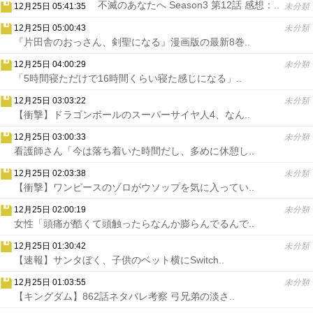
不滅のあなたへ Season3 第12話 感想：..
12月25日 05:41:35
未分類
12月25日 05:00:43
未分類
『片田舎のおっさん、剣聖になる』漫画版の最新8巻..
12月25日 04:00:29
未分類
「5時間寝ただけで16時間くらい寝た感じになる」..
12月25日 03:03:22
未分類
【衝撃】ドラゴンボールのスーパーサイヤ人4、なん..
12月25日 03:00:33
未分類
看護師さん「今は落ち着いた時間だし、多めに休憩し..
12月25日 02:03:38
未分類
【衝撃】ワンピースのゾロがウソップを気に入ってい..
12月25日 02:00:19
未分類
女性「頭痛が酷くて頭触ったらなんか膨らんでるんで..
12月25日 01:30:42
未分類
【速報】サンタぼく、子供のベット横にSwitch..
12月25日 01:03:55
未分類
【キングダム】862話ネタバレ考察 弓兄弟の淡さ..