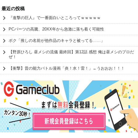
最近の投稿
『進撃の巨人』で一番面白いところってｗｗｗｗｗ
PCパーツの高騰、20XX年から急激に落ち着く可能性
ボク「推しの名前が他作品のキャラと被ってる……」
【野原ひろし 昼メシの流儀 最終回】第12話 感想 俺は昼メシのプロだ
ぜ！
【衝撃】昔の能力バトル漫画「炎！水！雷！」←うおおお！！！