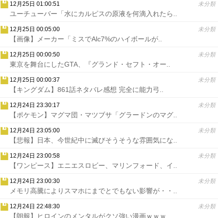
12月25日 01:00:51
未分類
ユーチューバー「水にカルピスの原液を何滴入れたら..
12月25日 00:05:00
未分類
【画像】メーカー「ミスでAlc7%のハイボールが..
12月25日 00:00:50
未分類
東京を舞台にしたGTA、『グランド・セフト・オー..
12月25日 00:00:37
未分類
【キングダム】861話ネタバレ感想 完全に能力弓..
12月24日 23:30:17
未分類
【ポケモン】マグマ団・マツブサ「グラードンのマグ..
12月24日 23:05:00
未分類
【悲報】日本、今世紀中に滅びそうそうな雰囲気にな..
12月24日 23:00:58
未分類
【ワンピース】エニエスロビー、マリンフォード、イ..
12月24日 23:00:30
未分類
メモリ高騰によりスマホにまでとでもない影響が・・..
12月24日 22:48:30
未分類
【朗報】ヒロインのメンタルがクソ強い漫画ｗｗｗ..