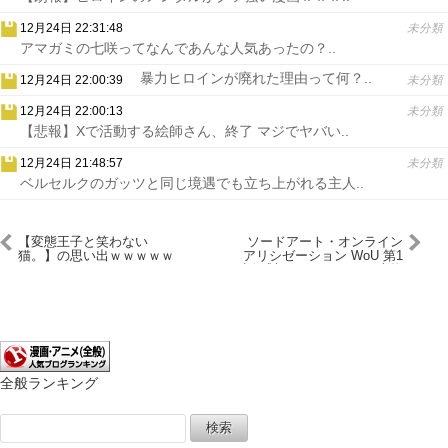
12月24日 22:31:48
未分類
アマガミの七咲ってなんであんな人気あったの？..
暴力ヒロインが廃れた理由って何？..
12月24日 22:00:39
未分類
12月24日 22:00:13
未分類
【悲報】Xで活動する絵師さん、終了 マジでヤバい..
12月24日 21:48:57
未分類
ベルセルクのガッツと同じ境遇でも立ち上がれる主人..
【変態王子と笑わない
ソードアート・オンライン
猫。】の思い出ｗｗｗｗｗ
アリシゼーション WoU 第1
ｗｗｗｗｗ
話 感想：キリトさんが本物
のネトゲ廃人へ！美少女に
お世話されるの人徳
全般ランキング
検
索: