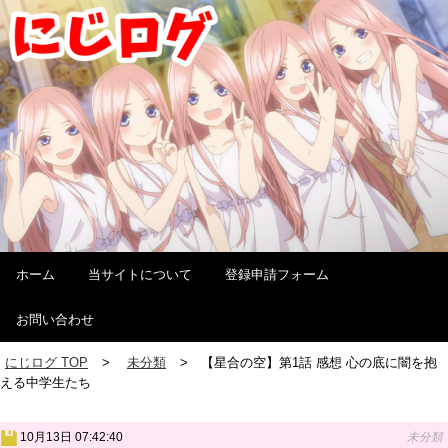
ホーム
当サイトについて
登録申請フォーム
お問い合わせ
にじログ TOP
未分類
【星合の空】第1話 感想 心の底に闇を抱
える中学生たち
10月13日 07:42:40
未分類