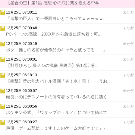
【星合の空】第1話 感想 心の底に闇を抱える中学..
12月25日 07:30:11
未分類
『進撃の巨人』で一番面白いところってｗｗｗｗｗ..
12月25日 07:00:48
未分類
PCパーツの高騰、20XX年から急激に落ち着く可..
12月25日 07:00:19
未分類
ボク「推しの名前が他作品のキャラと被ってる……」..
12月25日 07:00:01
未分類
【野原ひろし 昼メシの流儀 最終回】第12話 感..
12月25日 06:18:13
未分類
【衝撃】昔の能力バトル漫画「炎！水！雷！」←うお..
12月25日 06:00:57
未分類
頭良いのにデスノートの所有者ってバレるの逆に凄く..
12月25日 06:00:56
未分類
ポケモン公式、『ワザップジョルノ』について触れて..
12月25日 06:00:27
未分類
声優「ゲーム配信します！このゲーム大好きでぇ」←..