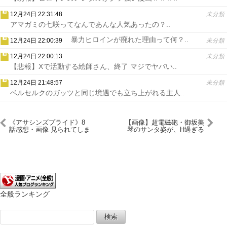
12月24日 22:31:48
未分類
アマガミの七咲ってなんであんな人気あったの？..
暴力ヒロインが廃れた理由って何？..
12月24日 22:00:39
未分類
12月24日 22:00:13
未分類
【悲報】Xで活動する絵師さん、終了 マジでヤバい..
12月24日 21:48:57
未分類
ベルセルクのガッツと同じ境遇でも立ち上がれる主人..
《アサシンズプライド》8
【画像】超電磁砲・御坂美
話感想・画像 見られてしま
琴のサンタ姿が、H過ぎる
った・・・
ｗｗｗｗｗｗｗ
全般ランキング
検
索: