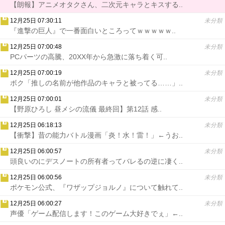
【朗報】アニメオタクさん、二次元キャラとキスする..
12月25日 07:30:11
未分類
『進撃の巨人』で一番面白いところってｗｗｗｗｗ..
12月25日 07:00:48
未分類
PCパーツの高騰、20XX年から急激に落ち着く可..
12月25日 07:00:19
未分類
ボク「推しの名前が他作品のキャラと被ってる……」..
12月25日 07:00:01
未分類
【野原ひろし 昼メシの流儀 最終回】第12話 感..
12月25日 06:18:13
未分類
【衝撃】昔の能力バトル漫画「炎！水！雷！」←うお..
12月25日 06:00:57
未分類
頭良いのにデスノートの所有者ってバレるの逆に凄く..
12月25日 06:00:56
未分類
ポケモン公式、『ワザップジョルノ』について触れて..
12月25日 06:00:27
未分類
声優「ゲーム配信します！このゲーム大好きでぇ」←..