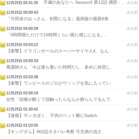
不滅のあなたへ Season3 第12話 感想：..
12月25日 05:41:35
未分類
12月25日 05:00:43
未分類
『片田舎のおっさん、剣聖になる』漫画版の最新8巻..
12月25日 04:00:29
未分類
「5時間寝ただけで16時間くらい寝た感じになる」..
12月25日 03:03:22
未分類
【衝撃】ドラゴンボールのスーパーサイヤ人4、なん..
12月25日 03:00:33
未分類
看護師さん「今は落ち着いた時間だし、多めに休憩し..
12月25日 02:03:38
未分類
【衝撃】ワンピースのゾロがウソップを気に入ってい..
12月25日 02:00:19
未分類
女性「頭痛が酷くて頭触ったらなんか膨らんでるんで..
12月25日 01:30:42
未分類
【速報】サンタぼく、子供のベット横にSwitch..
12月25日 01:03:55
未分類
【キングダム】862話ネタバレ考察 弓兄弟の淡さ..