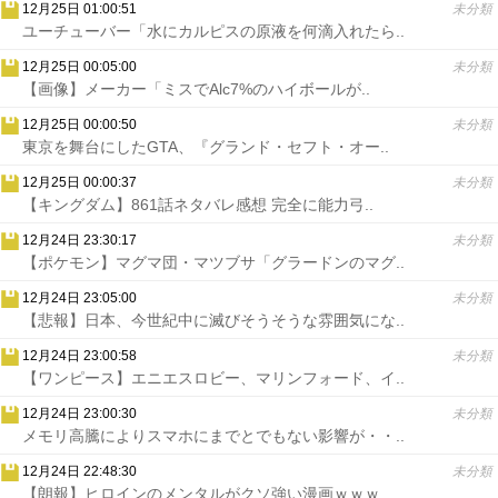
12月25日 01:00:51
未分類
ユーチューバー「水にカルピスの原液を何滴入れたら..
12月25日 00:05:00
未分類
【画像】メーカー「ミスでAlc7%のハイボールが..
12月25日 00:00:50
未分類
東京を舞台にしたGTA、『グランド・セフト・オー..
12月25日 00:00:37
未分類
【キングダム】861話ネタバレ感想 完全に能力弓..
12月24日 23:30:17
未分類
【ポケモン】マグマ団・マツブサ「グラードンのマグ..
12月24日 23:05:00
未分類
【悲報】日本、今世紀中に滅びそうそうな雰囲気にな..
12月24日 23:00:58
未分類
【ワンピース】エニエスロビー、マリンフォード、イ..
12月24日 23:00:30
未分類
メモリ高騰によりスマホにまでとでもない影響が・・..
12月24日 22:48:30
未分類
【朗報】ヒロインのメンタルがクソ強い漫画ｗｗｗ..