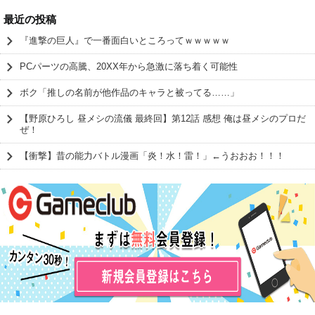
最近の投稿
『進撃の巨人』で一番面白いところってｗｗｗｗｗ
PCパーツの高騰、20XX年から急激に落ち着く可能性
ボク「推しの名前が他作品のキャラと被ってる……」
【野原ひろし 昼メシの流儀 最終回】第12話 感想 俺は昼メシのプロだ
ぜ！
【衝撃】昔の能力バトル漫画「炎！水！雷！」←うおおお！！！