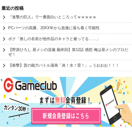
最近の投稿
『進撃の巨人』で一番面白いところってｗｗｗｗｗ
PCパーツの高騰、20XX年から急激に落ち着く可能性
ボク「推しの名前が他作品のキャラと被ってる……」
【野原ひろし 昼メシの流儀 最終回】第12話 感想 俺は昼メシのプロだ
ぜ！
【衝撃】昔の能力バトル漫画「炎！水！雷！」←うおおお！！！