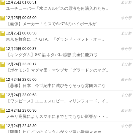
12月25日 01:00:51
未分類
ユーチューバー「水にカルピスの原液を何滴入れたら..
12月25日 00:05:00
未分類
【画像】メーカー「ミスでAlc7%のハイボールが..
12月25日 00:00:50
未分類
東京を舞台にしたGTA、『グランド・セフト・オー..
12月25日 00:00:37
未分類
【キングダム】861話ネタバレ感想 完全に能力弓..
12月24日 23:30:17
未分類
【ポケモン】マグマ団・マツブサ「グラードンのマグ..
12月24日 23:05:00
未分類
【悲報】日本、今世紀中に滅びそうそうな雰囲気にな..
12月24日 23:00:58
未分類
【ワンピース】エニエスロビー、マリンフォード、イ..
12月24日 23:00:30
未分類
メモリ高騰によりスマホにまでとでもない影響が・・..
12月24日 22:48:30
未分類
【朗報】ヒロインのメンタルがクソ強い漫画ｗｗｗ..