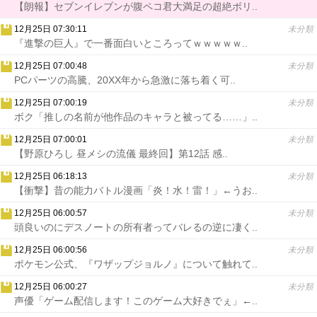
【朗報】セブンイレブンが腹ペコ君大満足の超絶ボリ..
12月25日 07:30:11
未分類
『進撃の巨人』で一番面白いところってｗｗｗｗｗ..
12月25日 07:00:48
未分類
PCパーツの高騰、20XX年から急激に落ち着く可..
12月25日 07:00:19
未分類
ボク「推しの名前が他作品のキャラと被ってる……」..
12月25日 07:00:01
未分類
【野原ひろし 昼メシの流儀 最終回】第12話 感..
12月25日 06:18:13
未分類
【衝撃】昔の能力バトル漫画「炎！水！雷！」←うお..
12月25日 06:00:57
未分類
頭良いのにデスノートの所有者ってバレるの逆に凄く..
12月25日 06:00:56
未分類
ポケモン公式、『ワザップジョルノ』について触れて..
12月25日 06:00:27
未分類
声優「ゲーム配信します！このゲーム大好きでぇ」←..