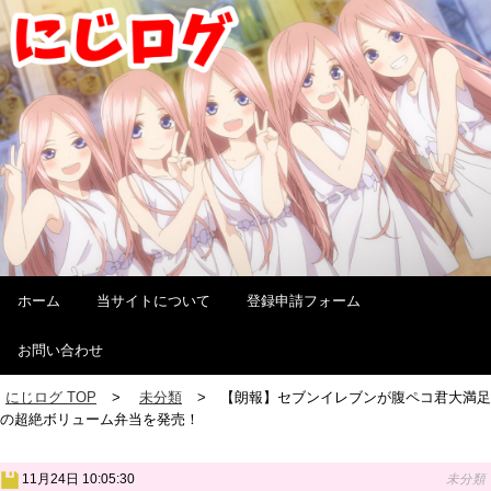
ホーム
当サイトについて
登録申請フォーム
お問い合わせ
にじログ TOP
未分類
【朗報】セブンイレブンが腹ペコ君大満足
の超絶ボリューム弁当を発売！
11月24日 10:05:30
未分類