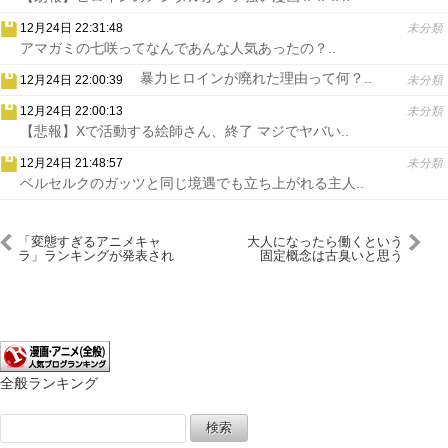
12月24日 22:31:48
未分類
アマガミの七咲ってなんであんな人気あったの？..
暴力ヒロインが廃れた理由って何？..
12月24日 22:00:39
未分類
12月24日 22:00:13
未分類
【悲報】Xで活動する絵師さん、終了 マジでヤバい..
12月24日 21:48:57
未分類
ベルセルクのガッツと同じ境遇でも立ち上がれる主人..
「変態すぎるアニメキャ
大人になったら働くという
ラ」ランキングが発表され
固定概念は古臭いと思う
るｗｗｗｗｗｗ
全般ランキング
検
索: