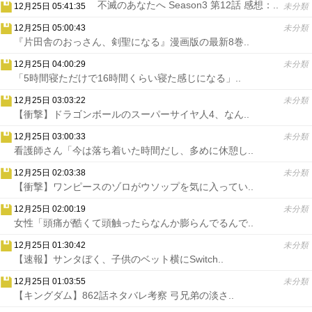
不滅のあなたへ Season3 第12話 感想：..
12月25日 05:41:35
未分類
12月25日 05:00:43
未分類
『片田舎のおっさん、剣聖になる』漫画版の最新8巻..
12月25日 04:00:29
未分類
「5時間寝ただけで16時間くらい寝た感じになる」..
12月25日 03:03:22
未分類
【衝撃】ドラゴンボールのスーパーサイヤ人4、なん..
12月25日 03:00:33
未分類
看護師さん「今は落ち着いた時間だし、多めに休憩し..
12月25日 02:03:38
未分類
【衝撃】ワンピースのゾロがウソップを気に入ってい..
12月25日 02:00:19
未分類
女性「頭痛が酷くて頭触ったらなんか膨らんでるんで..
12月25日 01:30:42
未分類
【速報】サンタぼく、子供のベット横にSwitch..
12月25日 01:03:55
未分類
【キングダム】862話ネタバレ考察 弓兄弟の淡さ..