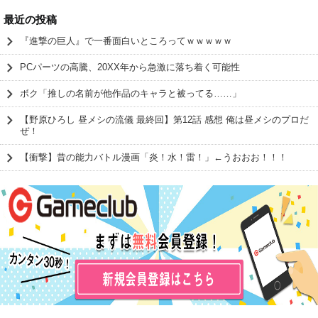
最近の投稿
『進撃の巨人』で一番面白いところってｗｗｗｗｗ
PCパーツの高騰、20XX年から急激に落ち着く可能性
ボク「推しの名前が他作品のキャラと被ってる……」
【野原ひろし 昼メシの流儀 最終回】第12話 感想 俺は昼メシのプロだ
ぜ！
【衝撃】昔の能力バトル漫画「炎！水！雷！」←うおおお！！！