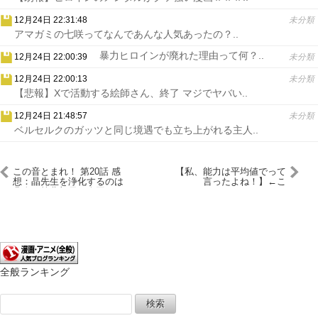
12月24日 22:31:48
未分類
アマガミの七咲ってなんであんな人気あったの？..
暴力ヒロインが廃れた理由って何？..
12月24日 22:00:39
未分類
12月24日 22:00:13
未分類
【悲報】Xで活動する絵師さん、終了 マジでヤバい..
12月24日 21:48:57
未分類
ベルセルクのガッツと同じ境遇でも立ち上がれる主人..
この音とまれ！ 第20話 感
【私、能力は平均値でって
想：晶先生を浄化するのは
言ったよね！】←こ
凡人の箏曲部員！全国への
れ！！！！！
道がまた一歩近づいた
全般ランキング
検
索: