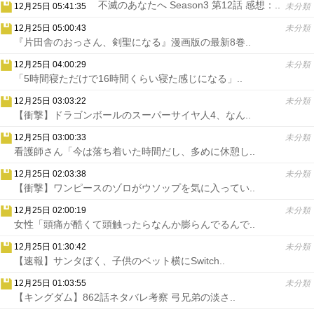
不滅のあなたへ Season3 第12話 感想：..
12月25日 05:41:35
未分類
12月25日 05:00:43
未分類
『片田舎のおっさん、剣聖になる』漫画版の最新8巻..
12月25日 04:00:29
未分類
「5時間寝ただけで16時間くらい寝た感じになる」..
12月25日 03:03:22
未分類
【衝撃】ドラゴンボールのスーパーサイヤ人4、なん..
12月25日 03:00:33
未分類
看護師さん「今は落ち着いた時間だし、多めに休憩し..
12月25日 02:03:38
未分類
【衝撃】ワンピースのゾロがウソップを気に入ってい..
12月25日 02:00:19
未分類
女性「頭痛が酷くて頭触ったらなんか膨らんでるんで..
12月25日 01:30:42
未分類
【速報】サンタぼく、子供のベット横にSwitch..
12月25日 01:03:55
未分類
【キングダム】862話ネタバレ考察 弓兄弟の淡さ..