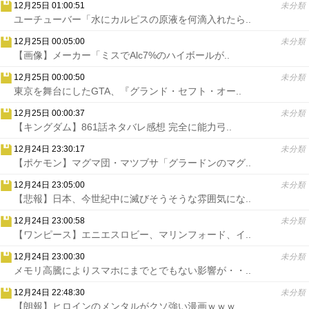
12月25日 01:00:51
未分類
ユーチューバー「水にカルピスの原液を何滴入れたら..
12月25日 00:05:00
未分類
【画像】メーカー「ミスでAlc7%のハイボールが..
12月25日 00:00:50
未分類
東京を舞台にしたGTA、『グランド・セフト・オー..
12月25日 00:00:37
未分類
【キングダム】861話ネタバレ感想 完全に能力弓..
12月24日 23:30:17
未分類
【ポケモン】マグマ団・マツブサ「グラードンのマグ..
12月24日 23:05:00
未分類
【悲報】日本、今世紀中に滅びそうそうな雰囲気にな..
12月24日 23:00:58
未分類
【ワンピース】エニエスロビー、マリンフォード、イ..
12月24日 23:00:30
未分類
メモリ高騰によりスマホにまでとでもない影響が・・..
12月24日 22:48:30
未分類
【朗報】ヒロインのメンタルがクソ強い漫画ｗｗｗ..