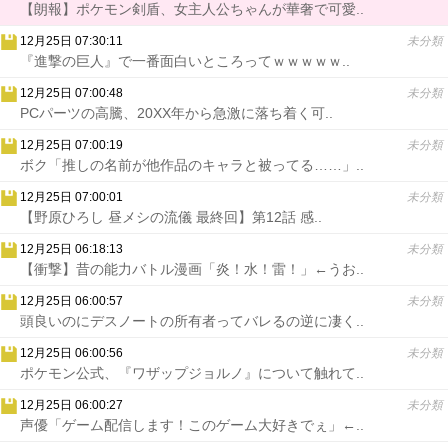
【朗報】ポケモン剣盾、女主人公ちゃんが華奢で可愛..
12月25日 07:30:11
未分類
『進撃の巨人』で一番面白いところってｗｗｗｗｗ..
12月25日 07:00:48
未分類
PCパーツの高騰、20XX年から急激に落ち着く可..
12月25日 07:00:19
未分類
ボク「推しの名前が他作品のキャラと被ってる……」..
12月25日 07:00:01
未分類
【野原ひろし 昼メシの流儀 最終回】第12話 感..
12月25日 06:18:13
未分類
【衝撃】昔の能力バトル漫画「炎！水！雷！」←うお..
12月25日 06:00:57
未分類
頭良いのにデスノートの所有者ってバレるの逆に凄く..
12月25日 06:00:56
未分類
ポケモン公式、『ワザップジョルノ』について触れて..
12月25日 06:00:27
未分類
声優「ゲーム配信します！このゲーム大好きでぇ」←..