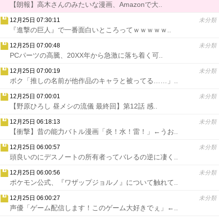
【朗報】高木さんのみたいな漫画、Amazonで大..
12月25日 07:30:11
未分類
『進撃の巨人』で一番面白いところってｗｗｗｗｗ..
12月25日 07:00:48
未分類
PCパーツの高騰、20XX年から急激に落ち着く可..
12月25日 07:00:19
未分類
ボク「推しの名前が他作品のキャラと被ってる……」..
12月25日 07:00:01
未分類
【野原ひろし 昼メシの流儀 最終回】第12話 感..
12月25日 06:18:13
未分類
【衝撃】昔の能力バトル漫画「炎！水！雷！」←うお..
12月25日 06:00:57
未分類
頭良いのにデスノートの所有者ってバレるの逆に凄く..
12月25日 06:00:56
未分類
ポケモン公式、『ワザップジョルノ』について触れて..
12月25日 06:00:27
未分類
声優「ゲーム配信します！このゲーム大好きでぇ」←..