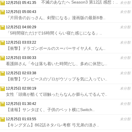
不滅のあなたへ Season3 第12話 感想：..
12月25日 05:41:35
未分類
12月25日 05:00:43
未分類
『片田舎のおっさん、剣聖になる』漫画版の最新8巻..
12月25日 04:00:29
未分類
「5時間寝ただけで16時間くらい寝た感じになる」..
12月25日 03:03:22
未分類
【衝撃】ドラゴンボールのスーパーサイヤ人4、なん..
12月25日 03:00:33
未分類
看護師さん「今は落ち着いた時間だし、多めに休憩し..
12月25日 02:03:38
未分類
【衝撃】ワンピースのゾロがウソップを気に入ってい..
12月25日 02:00:19
未分類
女性「頭痛が酷くて頭触ったらなんか膨らんでるんで..
12月25日 01:30:42
未分類
【速報】サンタぼく、子供のベット横にSwitch..
12月25日 01:03:55
未分類
【キングダム】862話ネタバレ考察 弓兄弟の淡さ..