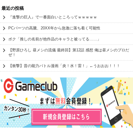
最近の投稿
『進撃の巨人』で一番面白いところってｗｗｗｗｗ
PCパーツの高騰、20XX年から急激に落ち着く可能性
ボク「推しの名前が他作品のキャラと被ってる……」
【野原ひろし 昼メシの流儀 最終回】第12話 感想 俺は昼メシのプロだ
ぜ！
【衝撃】昔の能力バトル漫画「炎！水！雷！」←うおおお！！！