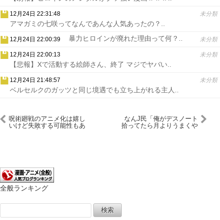
12月24日 22:31:48
未分類
アマガミの七咲ってなんであんな人気あったの？..
暴力ヒロインが廃れた理由って何？..
12月24日 22:00:39
未分類
12月24日 22:00:13
未分類
【悲報】Xで活動する絵師さん、終了 マジでヤバい..
12月24日 21:48:57
未分類
ベルセルクのガッツと同じ境遇でも立ち上がれる主人..
呪術廻戦のアニメ化は嬉し
なんJ民「俺がデスノート
いけど失敗する可能性もあ
拾ってたら月よりうまくや
るから不安が止まらない
ってた」←これ
全般ランキング
検
索: