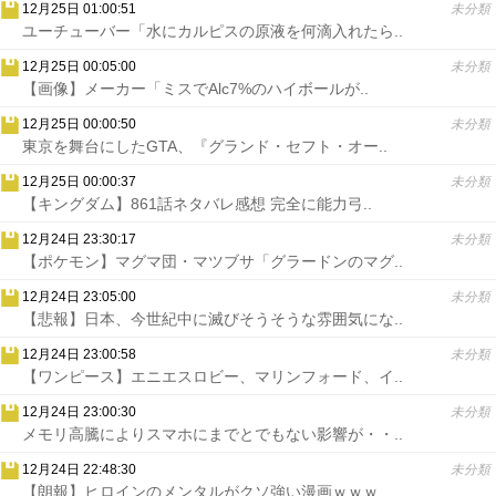
12月25日 01:00:51
未分類
ユーチューバー「水にカルピスの原液を何滴入れたら..
12月25日 00:05:00
未分類
【画像】メーカー「ミスでAlc7%のハイボールが..
12月25日 00:00:50
未分類
東京を舞台にしたGTA、『グランド・セフト・オー..
12月25日 00:00:37
未分類
【キングダム】861話ネタバレ感想 完全に能力弓..
12月24日 23:30:17
未分類
【ポケモン】マグマ団・マツブサ「グラードンのマグ..
12月24日 23:05:00
未分類
【悲報】日本、今世紀中に滅びそうそうな雰囲気にな..
12月24日 23:00:58
未分類
【ワンピース】エニエスロビー、マリンフォード、イ..
12月24日 23:00:30
未分類
メモリ高騰によりスマホにまでとでもない影響が・・..
12月24日 22:48:30
未分類
【朗報】ヒロインのメンタルがクソ強い漫画ｗｗｗ..