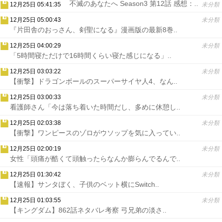
不滅のあなたへ Season3 第12話 感想：..
12月25日 05:41:35
未分類
12月25日 05:00:43
未分類
『片田舎のおっさん、剣聖になる』漫画版の最新8巻..
12月25日 04:00:29
未分類
「5時間寝ただけで16時間くらい寝た感じになる」..
12月25日 03:03:22
未分類
【衝撃】ドラゴンボールのスーパーサイヤ人4、なん..
12月25日 03:00:33
未分類
看護師さん「今は落ち着いた時間だし、多めに休憩し..
12月25日 02:03:38
未分類
【衝撃】ワンピースのゾロがウソップを気に入ってい..
12月25日 02:00:19
未分類
女性「頭痛が酷くて頭触ったらなんか膨らんでるんで..
12月25日 01:30:42
未分類
【速報】サンタぼく、子供のベット横にSwitch..
12月25日 01:03:55
未分類
【キングダム】862話ネタバレ考察 弓兄弟の淡さ..