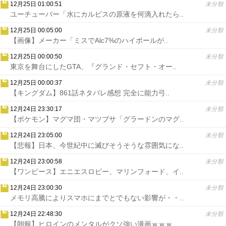
12月25日 01:00:51
未分類
ユーチューバー「水にカルピスの原液を何滴入れたら..
12月25日 00:05:00
未分類
【画像】メーカー「ミスでAlc7%のハイボールが..
12月25日 00:00:50
未分類
東京を舞台にしたGTA、『グランド・セフト・オー..
12月25日 00:00:37
未分類
【キングダム】861話ネタバレ感想 完全に能力弓..
12月24日 23:30:17
未分類
【ポケモン】マグマ団・マツブサ「グラードンのマグ..
12月24日 23:05:00
未分類
【悲報】日本、今世紀中に滅びそうそうな雰囲気にな..
12月24日 23:00:58
未分類
【ワンピース】エニエスロビー、マリンフォード、イ..
12月24日 23:00:30
未分類
メモリ高騰によりスマホにまでとでもない影響が・・..
12月24日 22:48:30
未分類
【朗報】ヒロインのメンタルがクソ強い漫画ｗｗｗ..