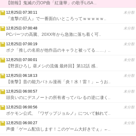
【朗報】鬼滅の刃OP曲「紅蓮華」の歌手LiSA ..
12月25日 07:30:11
未分類
『進撃の巨人』で一番面白いところってｗｗｗｗｗ..
12月25日 07:00:48
未分類
PCパーツの高騰、20XX年から急激に落ち着く可..
12月25日 07:00:19
未分類
ボク「推しの名前が他作品のキャラと被ってる……」..
12月25日 07:00:01
未分類
【野原ひろし 昼メシの流儀 最終回】第12話 感..
12月25日 06:18:13
未分類
【衝撃】昔の能力バトル漫画「炎！水！雷！」←うお..
12月25日 06:00:57
未分類
頭良いのにデスノートの所有者ってバレるの逆に凄く..
12月25日 06:00:56
未分類
ポケモン公式、『ワザップジョルノ』について触れて..
12月25日 06:00:27
未分類
声優「ゲーム配信します！このゲーム大好きでぇ」←..