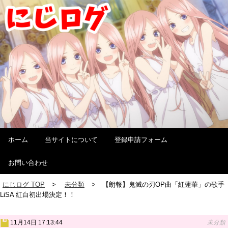
ホーム
当サイトについて
登録申請フォーム
お問い合わせ
にじログ TOP
未分類
【朗報】鬼滅の刃OP曲「紅蓮華」の歌手
LiSA 紅白初出場決定！！
11月14日 17:13:44
未分類