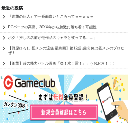
最近の投稿
『進撃の巨人』で一番面白いところってｗｗｗｗｗ
PCパーツの高騰、20XX年から急激に落ち着く可能性
ボク「推しの名前が他作品のキャラと被ってる……」
【野原ひろし 昼メシの流儀 最終回】第12話 感想 俺は昼メシのプロだ
ぜ！
【衝撃】昔の能力バトル漫画「炎！水！雷！」←うおおお！！！