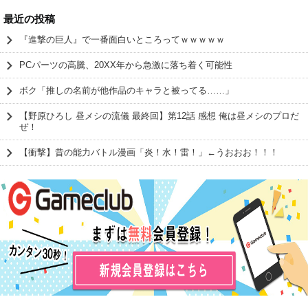
最近の投稿
『進撃の巨人』で一番面白いところってｗｗｗｗｗ
PCパーツの高騰、20XX年から急激に落ち着く可能性
ボク「推しの名前が他作品のキャラと被ってる……」
【野原ひろし 昼メシの流儀 最終回】第12話 感想 俺は昼メシのプロだ
ぜ！
【衝撃】昔の能力バトル漫画「炎！水！雷！」←うおおお！！！