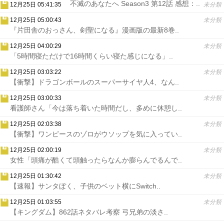
不滅のあなたへ Season3 第12話 感想：..
12月25日 05:41:35
未分類
12月25日 05:00:43
未分類
『片田舎のおっさん、剣聖になる』漫画版の最新8巻..
12月25日 04:00:29
未分類
「5時間寝ただけで16時間くらい寝た感じになる」..
12月25日 03:03:22
未分類
【衝撃】ドラゴンボールのスーパーサイヤ人4、なん..
12月25日 03:00:33
未分類
看護師さん「今は落ち着いた時間だし、多めに休憩し..
12月25日 02:03:38
未分類
【衝撃】ワンピースのゾロがウソップを気に入ってい..
12月25日 02:00:19
未分類
女性「頭痛が酷くて頭触ったらなんか膨らんでるんで..
12月25日 01:30:42
未分類
【速報】サンタぼく、子供のベット横にSwitch..
12月25日 01:03:55
未分類
【キングダム】862話ネタバレ考察 弓兄弟の淡さ..