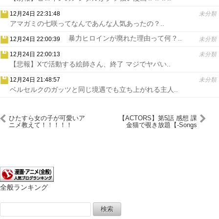
12月24日 22:31:48
未分類
アマガミの七咲ってなんであんな人気あったの？..
暴力ヒロインが廃れた理由って何？..
12月24日 22:00:39
未分類
12月24日 22:00:13
未分類
【悲報】Xで活動する絵師さん、終了 マジでヤバい..
12月24日 21:48:57
未分類
ベルセルクのガッツと同じ境遇でも立ち上がれる主人..
ひたすら女の子が可愛いア
【ACTORS】第5話 感想 課
ニメ教えて！！！！！
金猫で覗き放題【-Songs
Connection-】
全般ランキング
検
索: