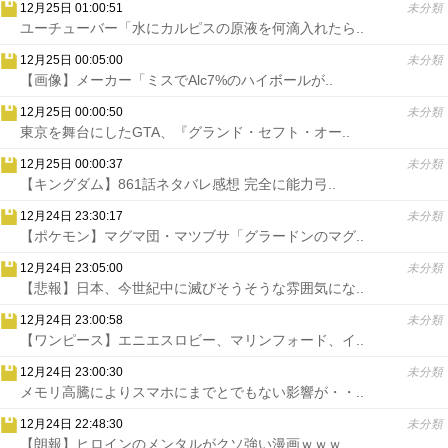
12月25日 01:00:51
未分類
ユーチューバー「水にカルピスの原液を何滴入れたら..
12月25日 00:05:00
未分類
【画像】メーカー「ミスでAlc7%のハイボールが..
12月25日 00:00:50
未分類
東京を舞台にしたGTA、『グランド・セフト・オー..
12月25日 00:00:37
未分類
【キングダム】861話ネタバレ感想 完全に能力弓..
12月24日 23:30:17
未分類
【ポケモン】マグマ団・マツブサ「グラードンのマグ..
12月24日 23:05:00
未分類
【悲報】日本、今世紀中に滅びそうそうな雰囲気にな..
12月24日 23:00:58
未分類
【ワンピース】エニエスロビー、マリンフォード、イ..
12月24日 23:00:30
未分類
メモリ高騰によりスマホにまでとでもない影響が・・..
12月24日 22:48:30
未分類
【朗報】ヒロインのメンタルがクソ強い漫画ｗｗｗ..