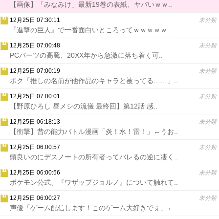
【画像】「みなみけ」最新19巻の表紙、ヤバいｗｗ..
12月25日 07:30:11
未分類
『進撃の巨人』で一番面白いところってｗｗｗｗｗ..
12月25日 07:00:48
未分類
PCパーツの高騰、20XX年から急激に落ち着く可..
12月25日 07:00:19
未分類
ボク「推しの名前が他作品のキャラと被ってる……」..
12月25日 07:00:01
未分類
【野原ひろし 昼メシの流儀 最終回】第12話 感..
12月25日 06:18:13
未分類
【衝撃】昔の能力バトル漫画「炎！水！雷！」←うお..
12月25日 06:00:57
未分類
頭良いのにデスノートの所有者ってバレるの逆に凄く..
12月25日 06:00:56
未分類
ポケモン公式、『ワザップジョルノ』について触れて..
12月25日 06:00:27
未分類
声優「ゲーム配信します！このゲーム大好きでぇ」←..