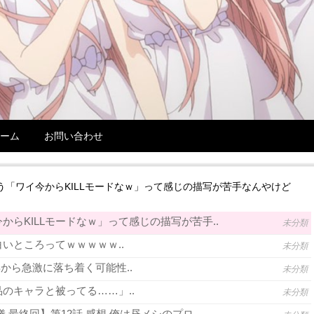
ーム
お問い合わせ
う「ワイ今からKILLモードなｗ」って感じの描写が苦手なんやけど
からKILLモードなｗ」って感じの描写が苦手..
未分類
いところってｗｗｗｗｗ..
未分類
年から急激に落ち着く可能性..
未分類
のキャラと被ってる……」..
未分類
 最終回】第12話 感想 俺は昼メシのプロ..