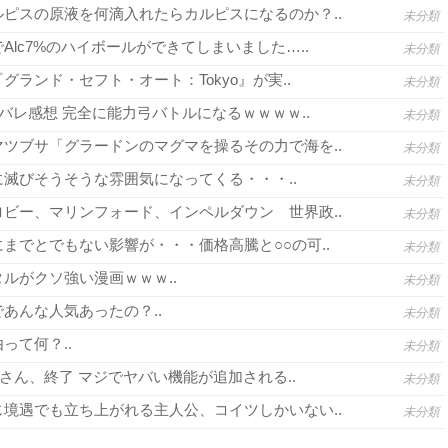
ピスの原液を何滴入れたらカルピスになるのか？..
未分類
lc7%のハイボールができてしまいました…..
未分類
グランド・セフト・オート：Tokyo』が実..
未分類
バレ感想 完全に能力弓バトルになるｗｗｗｗ..
未分類
ツブサ「グラードンのマグマを操るその力で海を..
未分類
滅びそうそうな雰囲気になってくる・・・..
未分類
ビー、マリンフォード、インペルダウン 世界政..
未分類
までとでもない影響が・・・価格高騰と○○の可..
未分類
ルがクソ強い漫画ｗｗｗ..
未分類
あんな人気あったの？..
未分類
って何？..
未分類
さん、終了 マジでヤバい機能が追加される..
未分類
境遇でも立ち上がれる主人公、コイツしかいない..
未分類