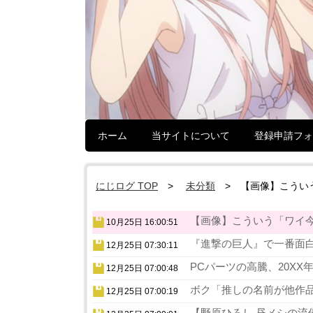
ホーム
当サイトについて
登録申請フォ
にじログ TOP
未分類
【画像】こうい
【画像】こういう「ワイ今
10月25日 16:00:51
『進撃の巨人』で一番面白
12月25日 07:30:11
PCパーツの高騰、20XX
12月25日 07:00:48
ボク「推しの名前が他作品
12月25日 07:00:19
【野原ひろし 昼メシの流儀