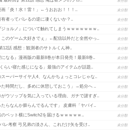
未分類
画「炎！水！雷！」←うおおお！！！..
未分類
有者ってバレるの逆に凄くないか？..
未分類
ジョルノ』について触れてしまうｗｗｗｗｗｗｗ..
未分類
このゲーム大好きでぇ」←配信以外だと全然やっ..
未分類
3 第12話 感想：観測者のサトルくん神..
未分類
になる』漫画版の最新8巻が本日発売！最新8巻..
未分類
間くらい寝た感じになる」最強のアイテムが話題..
未分類
スーパーサイヤ人4、なんかちょっとコレじゃな..
未分類
た時間だし、多めに休憩しておこう」→処分へ ..
未分類
がウソップを気に入っている理由、ガチで謎すぎ..
未分類
たらなんか膨らんでるんです」 皮膚科「ヤバイ..
未分類
ベット横にSwitch2を届けるｗｗｗｗｗ..
未分類
バレ考察 弓兄弟の淡さん、これだけ矢を受け..
未分類