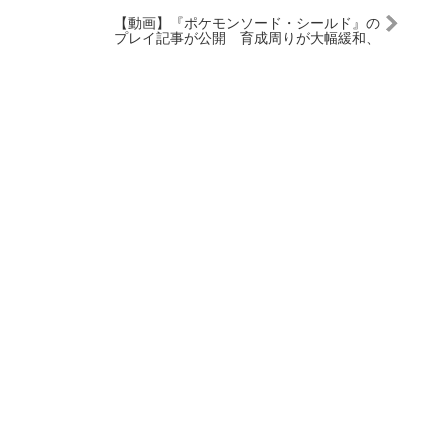
【動画】『ポケモンソード・シールド』の
プレイ記事が公開 育成周りが大幅緩和、
また新ポケモン紹介は意図的に絞っていた
ことが判明