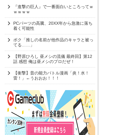
『進撃の巨人』で一番面白いところってｗ
ｗｗｗｗ
PCパーツの高騰、20XX年から急激に落ち
着く可能性
ボク「推しの名前が他作品のキャラと被っ
てる……」
【野原ひろし 昼メシの流儀 最終回】第12
話 感想 俺は昼メシのプロだぜ！
【衝撃】昔の能力バトル漫画「炎！水！
雷！」←うおおお！！！