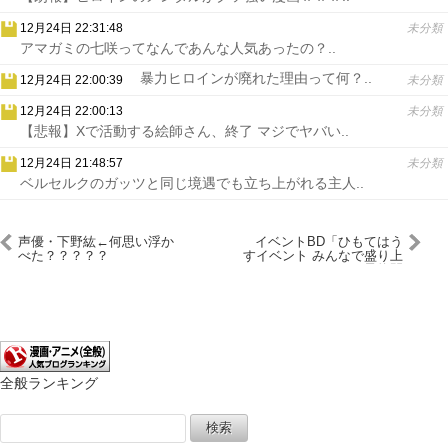
12月24日 22:31:48
未分類
アマガミの七咲ってなんであんな人気あったの？..
暴力ヒロインが廃れた理由って何？..
12月24日 22:00:39
未分類
12月24日 22:00:13
未分類
【悲報】Xで活動する絵師さん、終了 マジでヤバい..
12月24日 21:48:57
未分類
ベルセルクのガッツと同じ境遇でも立ち上がれる主人..
声優・下野紘←何思い浮か
イベントBD「ひもてはう
べた？？？？？
すイベント みんなで盛り上
がりたいのー」が予約開
始！10月14日に発売
全般ランキング
検
索: