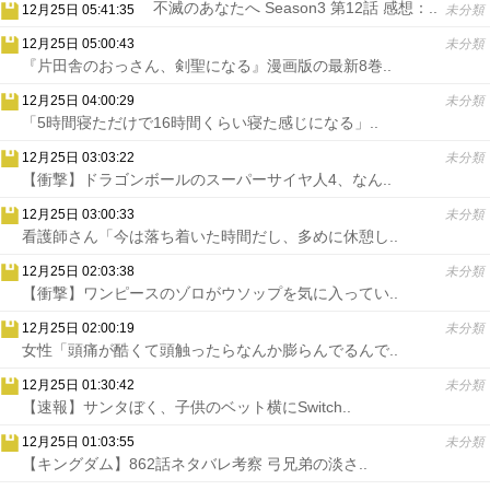
不滅のあなたへ Season3 第12話 感想：..
12月25日 05:41:35
未分類
12月25日 05:00:43
未分類
『片田舎のおっさん、剣聖になる』漫画版の最新8巻..
12月25日 04:00:29
未分類
「5時間寝ただけで16時間くらい寝た感じになる」..
12月25日 03:03:22
未分類
【衝撃】ドラゴンボールのスーパーサイヤ人4、なん..
12月25日 03:00:33
未分類
看護師さん「今は落ち着いた時間だし、多めに休憩し..
12月25日 02:03:38
未分類
【衝撃】ワンピースのゾロがウソップを気に入ってい..
12月25日 02:00:19
未分類
女性「頭痛が酷くて頭触ったらなんか膨らんでるんで..
12月25日 01:30:42
未分類
【速報】サンタぼく、子供のベット横にSwitch..
12月25日 01:03:55
未分類
【キングダム】862話ネタバレ考察 弓兄弟の淡さ..