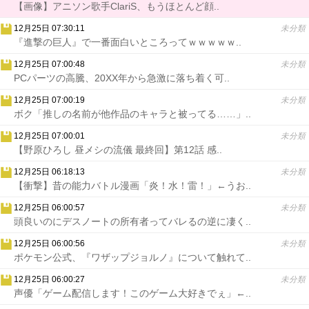
【画像】アニソン歌手ClariS、もうほとんど顔..
12月25日 07:30:11
未分類
『進撃の巨人』で一番面白いところってｗｗｗｗｗ..
12月25日 07:00:48
未分類
PCパーツの高騰、20XX年から急激に落ち着く可..
12月25日 07:00:19
未分類
ボク「推しの名前が他作品のキャラと被ってる……」..
12月25日 07:00:01
未分類
【野原ひろし 昼メシの流儀 最終回】第12話 感..
12月25日 06:18:13
未分類
【衝撃】昔の能力バトル漫画「炎！水！雷！」←うお..
12月25日 06:00:57
未分類
頭良いのにデスノートの所有者ってバレるの逆に凄く..
12月25日 06:00:56
未分類
ポケモン公式、『ワザップジョルノ』について触れて..
12月25日 06:00:27
未分類
声優「ゲーム配信します！このゲーム大好きでぇ」←..