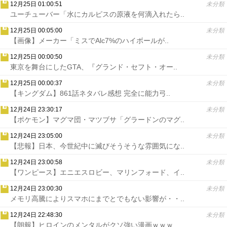
12月25日 01:00:51
未分類
ユーチューバー「水にカルピスの原液を何滴入れたら..
12月25日 00:05:00
未分類
【画像】メーカー「ミスでAlc7%のハイボールが..
12月25日 00:00:50
未分類
東京を舞台にしたGTA、『グランド・セフト・オー..
12月25日 00:00:37
未分類
【キングダム】861話ネタバレ感想 完全に能力弓..
12月24日 23:30:17
未分類
【ポケモン】マグマ団・マツブサ「グラードンのマグ..
12月24日 23:05:00
未分類
【悲報】日本、今世紀中に滅びそうそうな雰囲気にな..
12月24日 23:00:58
未分類
【ワンピース】エニエスロビー、マリンフォード、イ..
12月24日 23:00:30
未分類
メモリ高騰によりスマホにまでとでもない影響が・・..
12月24日 22:48:30
未分類
【朗報】ヒロインのメンタルがクソ強い漫画ｗｗｗ..