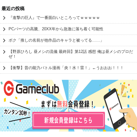
最近の投稿
『進撃の巨人』で一番面白いところってｗｗｗｗｗ
PCパーツの高騰、20XX年から急激に落ち着く可能性
ボク「推しの名前が他作品のキャラと被ってる……」
【野原ひろし 昼メシの流儀 最終回】第12話 感想 俺は昼メシのプロだ
ぜ！
【衝撃】昔の能力バトル漫画「炎！水！雷！」←うおおお！！！