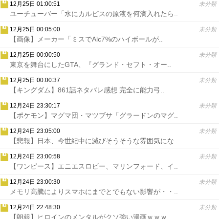
12月25日 01:00:51
未分類
ユーチューバー「水にカルピスの原液を何滴入れたら..
12月25日 00:05:00
未分類
【画像】メーカー「ミスでAlc7%のハイボールが..
12月25日 00:00:50
未分類
東京を舞台にしたGTA、『グランド・セフト・オー..
12月25日 00:00:37
未分類
【キングダム】861話ネタバレ感想 完全に能力弓..
12月24日 23:30:17
未分類
【ポケモン】マグマ団・マツブサ「グラードンのマグ..
12月24日 23:05:00
未分類
【悲報】日本、今世紀中に滅びそうそうな雰囲気にな..
12月24日 23:00:58
未分類
【ワンピース】エニエスロビー、マリンフォード、イ..
12月24日 23:00:30
未分類
メモリ高騰によりスマホにまでとでもない影響が・・..
12月24日 22:48:30
未分類
【朗報】ヒロインのメンタルがクソ強い漫画ｗｗｗ..