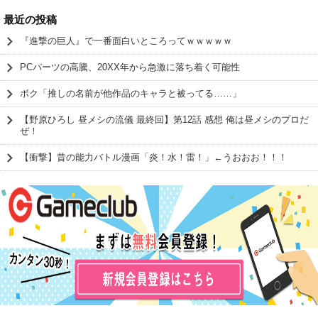
最近の投稿
『進撃の巨人』で一番面白いところってｗｗｗｗｗ
PCパーツの高騰、20XX年から急激に落ち着く可能性
ボク「推しの名前が他作品のキャラと被ってる……」
【野原ひろし 昼メシの流儀 最終回】第12話 感想 俺は昼メシのプロだ
ぜ！
【衝撃】昔の能力バトル漫画「炎！水！雷！」←うおおお！！！