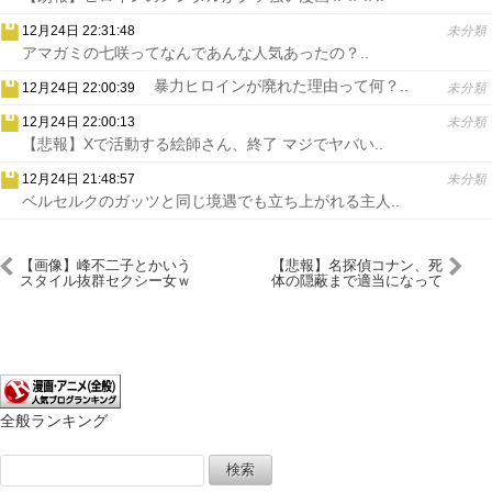
12月24日 22:31:48
未分類
アマガミの七咲ってなんであんな人気あったの？..
暴力ヒロインが廃れた理由って何？..
12月24日 22:00:39
未分類
12月24日 22:00:13
未分類
【悲報】Xで活動する絵師さん、終了 マジでヤバい..
12月24日 21:48:57
未分類
ベルセルクのガッツと同じ境遇でも立ち上がれる主人..
【画像】峰不二子とかいう
【悲報】名探偵コナン、死
スタイル抜群セクシー女ｗ
体の隠蔽まで適当になって
ｗｗｗｗｗｗ
しまうｗｗｗｗｗｗｗｗｗ
全般ランキング
検
索: