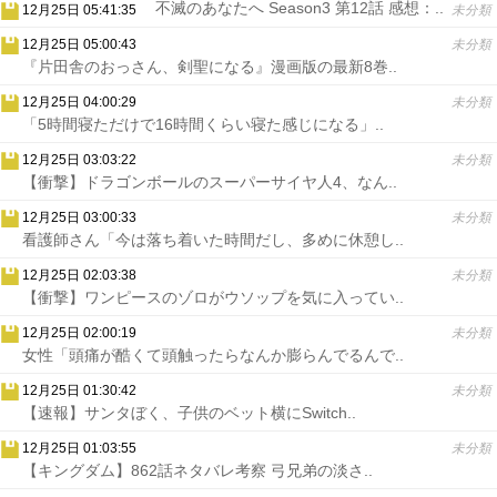
不滅のあなたへ Season3 第12話 感想：..
12月25日 05:41:35
未分類
12月25日 05:00:43
未分類
『片田舎のおっさん、剣聖になる』漫画版の最新8巻..
12月25日 04:00:29
未分類
「5時間寝ただけで16時間くらい寝た感じになる」..
12月25日 03:03:22
未分類
【衝撃】ドラゴンボールのスーパーサイヤ人4、なん..
12月25日 03:00:33
未分類
看護師さん「今は落ち着いた時間だし、多めに休憩し..
12月25日 02:03:38
未分類
【衝撃】ワンピースのゾロがウソップを気に入ってい..
12月25日 02:00:19
未分類
女性「頭痛が酷くて頭触ったらなんか膨らんでるんで..
12月25日 01:30:42
未分類
【速報】サンタぼく、子供のベット横にSwitch..
12月25日 01:03:55
未分類
【キングダム】862話ネタバレ考察 弓兄弟の淡さ..