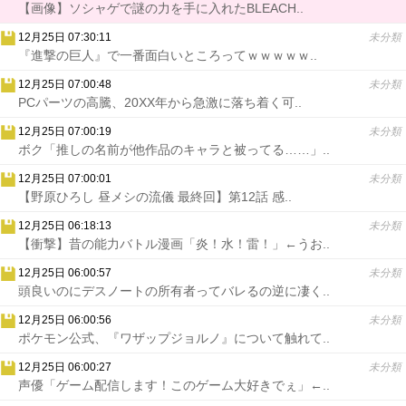
【画像】ソシャゲで謎の力を手に入れたBLEACH..
12月25日 07:30:11
未分類
『進撃の巨人』で一番面白いところってｗｗｗｗｗ..
12月25日 07:00:48
未分類
PCパーツの高騰、20XX年から急激に落ち着く可..
12月25日 07:00:19
未分類
ボク「推しの名前が他作品のキャラと被ってる……」..
12月25日 07:00:01
未分類
【野原ひろし 昼メシの流儀 最終回】第12話 感..
12月25日 06:18:13
未分類
【衝撃】昔の能力バトル漫画「炎！水！雷！」←うお..
12月25日 06:00:57
未分類
頭良いのにデスノートの所有者ってバレるの逆に凄く..
12月25日 06:00:56
未分類
ポケモン公式、『ワザップジョルノ』について触れて..
12月25日 06:00:27
未分類
声優「ゲーム配信します！このゲーム大好きでぇ」←..