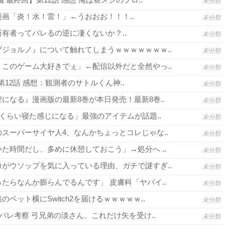
未分類
画「炎！水！雷！」←うおおお！！！..
未分類
有者ってバレるの逆に凄くないか？..
未分類
ジョルノ』について触れてしまうｗｗｗｗｗｗｗ..
未分類
このゲーム大好きでぇ」←配信以外だと全然やっ..
未分類
3 第12話 感想：観測者のサトルくん神..
未分類
になる』漫画版の最新8巻が本日発売！最新8巻..
未分類
間くらい寝た感じになる」最強のアイテムが話題..
未分類
スーパーサイヤ人4、なんかちょっとコレじゃな..
未分類
た時間だし、多めに休憩しておこう」→処分へ ..
未分類
がウソップを気に入っている理由、ガチで謎すぎ..
未分類
たらなんか膨らんでるんです」 皮膚科「ヤバイ..
未分類
ベット横にSwitch2を届けるｗｗｗｗｗ..
未分類
バレ考察 弓兄弟の淡さん、これだけ矢を受け..
未分類