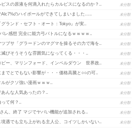
ピスの原液を何滴入れたらカルピスになるのか？..
未分類
lc7%のハイボールができてしまいました…..
未分類
グランド・セフト・オート：Tokyo』が実..
未分類
バレ感想 完全に能力弓バトルになるｗｗｗｗ..
未分類
ツブサ「グラードンのマグマを操るその力で海を..
未分類
滅びそうそうな雰囲気になってくる・・・..
未分類
ビー、マリンフォード、インペルダウン 世界政..
未分類
までとでもない影響が・・・価格高騰と○○の可..
未分類
ルがクソ強い漫画ｗｗｗ..
未分類
あんな人気あったの？..
未分類
って何？..
未分類
さん、終了 マジでヤバい機能が追加される..
未分類
境遇でも立ち上がれる主人公、コイツしかいない..
未分類