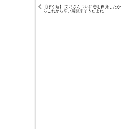
【ぼく勉】 文乃さんついに恋を自覚したか
らこれから辛い展開来そうだよね