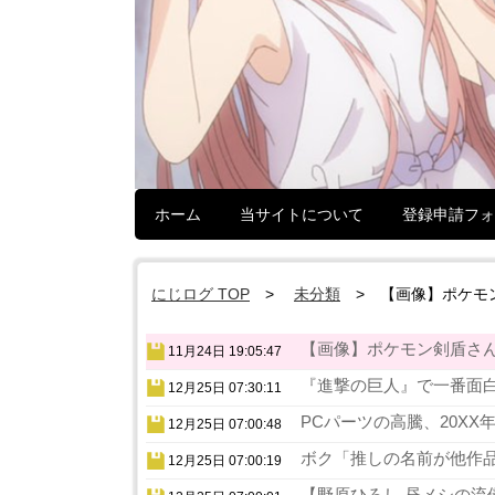
ホーム
当サイトについて
登録申請フォ
にじログ TOP
未分類
【画像】ポケモ
【画像】ポケモン剣盾さん
11月24日 19:05:47
『進撃の巨人』で一番面白
12月25日 07:30:11
PCパーツの高騰、20XX
12月25日 07:00:48
ボク「推しの名前が他作品
12月25日 07:00:19
【野原ひろし 昼メシの流儀