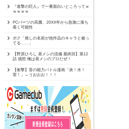
『進撃の巨人』で一番面白いところってｗ
ｗｗｗｗ
PCパーツの高騰、20XX年から急激に落ち
着く可能性
ボク「推しの名前が他作品のキャラと被っ
てる……」
【野原ひろし 昼メシの流儀 最終回】第12
話 感想 俺は昼メシのプロだぜ！
【衝撃】昔の能力バトル漫画「炎！水！
雷！」←うおおお！！！