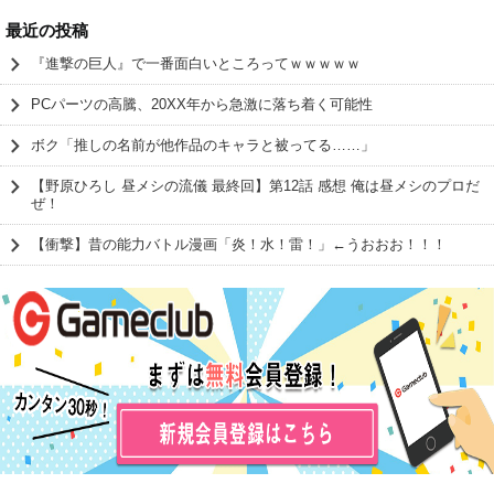
最近の投稿
『進撃の巨人』で一番面白いところってｗｗｗｗｗ
PCパーツの高騰、20XX年から急激に落ち着く可能性
ボク「推しの名前が他作品のキャラと被ってる……」
【野原ひろし 昼メシの流儀 最終回】第12話 感想 俺は昼メシのプロだ
ぜ！
【衝撃】昔の能力バトル漫画「炎！水！雷！」←うおおお！！！