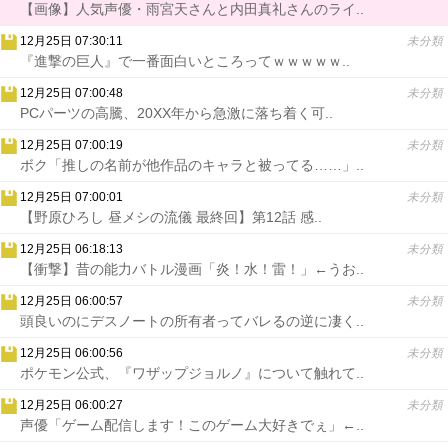
【画像】人気声優・雨宮天さんと内田真礼さんのライ..
12月25日 07:30:11
未分類
『進撃の巨人』で一番面白いところってｗｗｗｗｗ..
12月25日 07:00:48
未分類
PCパーツの高騰、20XX年から急激に落ち着く可..
12月25日 07:00:19
未分類
ボク「推しの名前が他作品のキャラと被ってる……」..
12月25日 07:00:01
未分類
【野原ひろし 昼メシの流儀 最終回】第12話 感..
12月25日 06:18:13
未分類
【衝撃】昔の能力バトル漫画「炎！水！雷！」←うお..
12月25日 06:00:57
未分類
頭良いのにデスノートの所有者ってバレるの逆に凄く..
12月25日 06:00:56
未分類
ポケモン公式、『ワザップジョルノ』について触れて..
12月25日 06:00:27
未分類
声優「ゲーム配信します！このゲーム大好きでぇ」←..