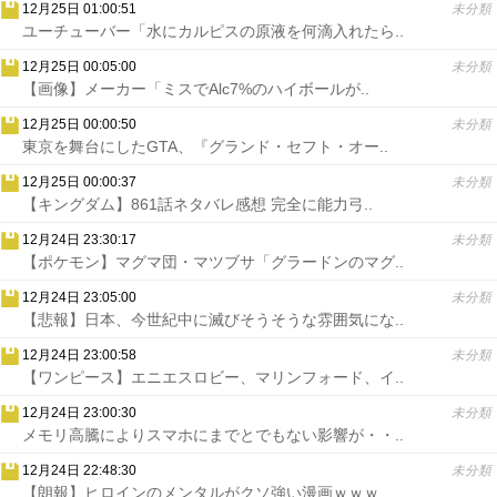
12月25日 01:00:51
未分類
ユーチューバー「水にカルピスの原液を何滴入れたら..
12月25日 00:05:00
未分類
【画像】メーカー「ミスでAlc7%のハイボールが..
12月25日 00:00:50
未分類
東京を舞台にしたGTA、『グランド・セフト・オー..
12月25日 00:00:37
未分類
【キングダム】861話ネタバレ感想 完全に能力弓..
12月24日 23:30:17
未分類
【ポケモン】マグマ団・マツブサ「グラードンのマグ..
12月24日 23:05:00
未分類
【悲報】日本、今世紀中に滅びそうそうな雰囲気にな..
12月24日 23:00:58
未分類
【ワンピース】エニエスロビー、マリンフォード、イ..
12月24日 23:00:30
未分類
メモリ高騰によりスマホにまでとでもない影響が・・..
12月24日 22:48:30
未分類
【朗報】ヒロインのメンタルがクソ強い漫画ｗｗｗ..