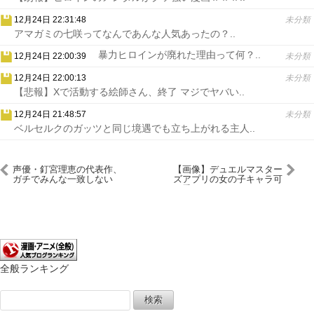
12月24日 22:31:48
未分類
アマガミの七咲ってなんであんな人気あったの？..
暴力ヒロインが廃れた理由って何？..
12月24日 22:00:39
未分類
12月24日 22:00:13
未分類
【悲報】Xで活動する絵師さん、終了 マジでヤバい..
12月24日 21:48:57
未分類
ベルセルクのガッツと同じ境遇でも立ち上がれる主人..
声優・釘宮理恵の代表作、
【画像】デュエルマスター
ガチでみんな一致しない
ズアプリの女の子キャラ可
wwwwwwww
愛すぎｗｗｗｗｗｗｗｗ
全般ランキング
検
索: