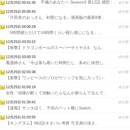
不滅のあなたへ Season3 第12話 感想：..
12月25日 05:41:35
未分類
12月25日 05:00:43
未分類
『片田舎のおっさん、剣聖になる』漫画版の最新8巻..
12月25日 04:00:29
未分類
「5時間寝ただけで16時間くらい寝た感じになる」..
12月25日 03:03:22
未分類
【衝撃】ドラゴンボールのスーパーサイヤ人4、なん..
12月25日 03:00:33
未分類
看護師さん「今は落ち着いた時間だし、多めに休憩し..
12月25日 02:03:38
未分類
【衝撃】ワンピースのゾロがウソップを気に入ってい..
12月25日 02:00:19
未分類
女性「頭痛が酷くて頭触ったらなんか膨らんでるんで..
12月25日 01:30:42
未分類
【速報】サンタぼく、子供のベット横にSwitch..
12月25日 01:03:55
未分類
【キングダム】862話ネタバレ考察 弓兄弟の淡さ..